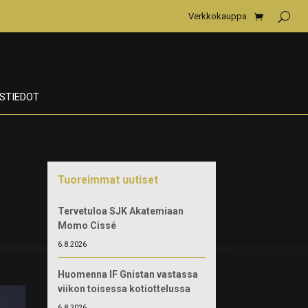
Verkkokauppa
STIEDOT
Tuoreimmat uutiset
Tervetuloa SJK Akatemiaan
Momo Cissé
6.8.2026
Huomenna IF Gnistan vastassa
viikon toisessa kotiottelussa
6.8.2026