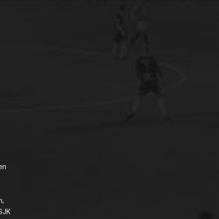
Sen
n,
 SJK