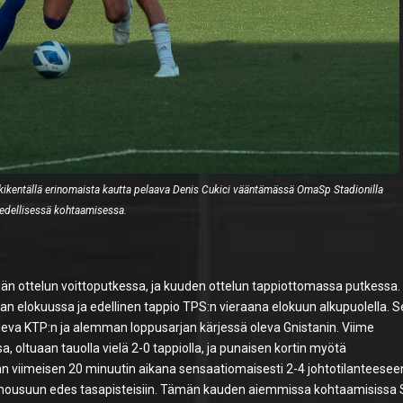
ikentällä erinomaista kautta pelaava Denis Cukici vääntämässä OmaSp Stadionilla
edellisessä kohtaamisessa.
n ottelun voittoputkessa, ja kuuden ottelun tappiottomassa putkessa.
aan elokuussa ja edellinen tappio TPS:n vieraana elokuun alkupuolella. 
eva KTP:n ja alemman loppusarjan kärjessä oleva Gnistanin. Viime
, oltuaan tauolla vielä 2-0 tappiolla, ja punaisen kortin myötä
jan viimeisen 20 minuutin aikana sensaatiomaisesti 2-4 johtotilanteesee
F:lle nousuun edes tasapisteisiin. Tämän kauden aiemmissa kohtaamisissa