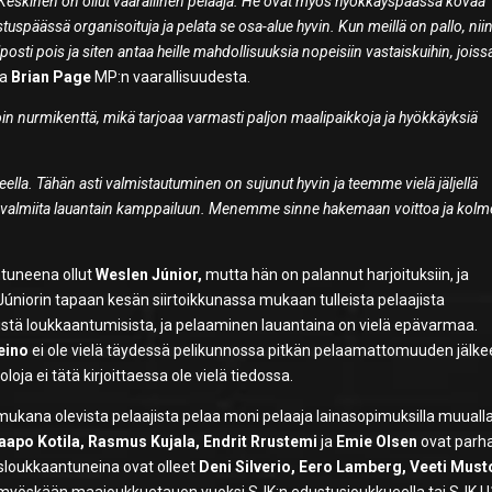
Keskinen on ollut vaarallinen pelaaja. He ovat myös hyökkäyspäässä kovaa
tuspäässä organisoituja ja pelata se osa-alue hyvin. Kun meillä on pallo, nii
elposti pois ja siten antaa heille mahdollisuuksia nopeisiin vastaiskuihin, joiss
ja
Brian Page
MP:n vaarallisuudesta.
voin nurmikenttä, mikä tarjoaa varmasti paljon maalipaikkoja ja hyökkäyksiä
eella. Tähän asti valmistautuminen on sujunut hyvin ja teemme vielä jäljellä
ti valmiita lauantain kamppailuun. Menemme sinne hakemaan voittoa ja kol
ntuneena ollut
Weslen Júnior,
mutta hän on palannut harjoituksiin, ja
úniorin tapaan kesän siirtoikkunassa mukaan tulleista pelaajista
istä loukkaantumisista, ja pelaaminen lauantaina on vielä epävarmaa.
eino
ei ole vielä täydessä pelikunnossa pitkän pelaamattomuuden jälke
ja ei tätä kirjoittaessa ole vielä tiedossa.
ukana olevista pelaajista pelaa moni pelaaja lainasopimuksilla muualla
Kaapo Kotila, Rasmus Kujala, Endrit Rrustemi
ja
Emie Olsen
ovat parha
isloukkaantuneina ovat olleet
Deni Silverio, Eero Lamberg, Veeti Mus