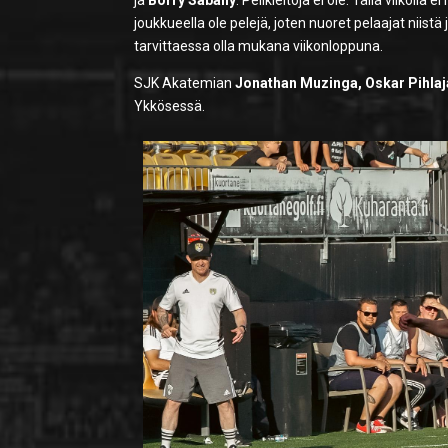
ja
Borry Sabally
. Pelikieltoja ei ole. Tällä viiko
joukkueella ole pelejä, joten nuoret pelaajat niistä
tarvittaessa olla mukana viikonloppuna.
SJK Akatemian
Jonathan Muzinga, Oskar Pihlaj
Ykkösessä.