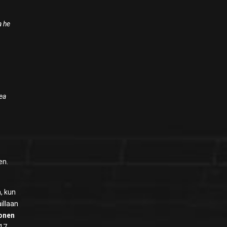
n
a he
mea
en.
, kun
illaan
tonen