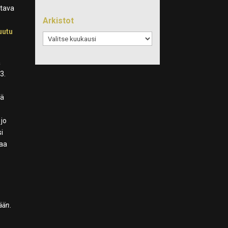
ttava
Arkistot
uutu
Arkistot
a
3.
sä
 jo
si
taa
ään.