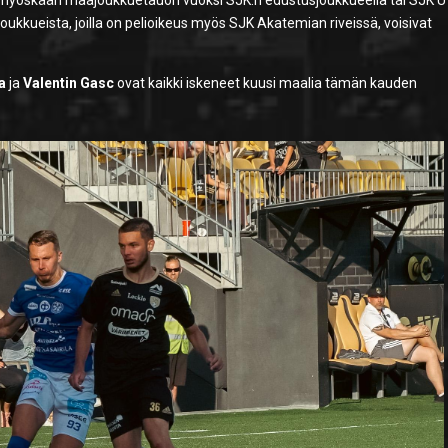
lla ei myöskään maajoukkuetauon vuoksi SJK:n edustusjoukkueella tai SJK 
 joukkueista, joilla on pelioikeus myös SJK Akatemian riveissä, voisivat
a
ja
Valentin Gasc
ovat kaikki iskeneet kuusi maalia tämän kauden