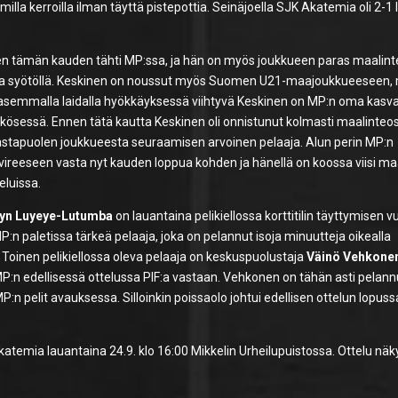
a kerroilla ilman täyttä pistepottia. Seinäjoella SJK Akatemia oli 2-1 
een tämän kauden tähti MP:ssa, ja hän on myös joukkueen paras maalint
eella syötöllä. Keskinen on noussut myös Suomen U21-maajoukkueeseen,
semmalla laidalla hyökkäyksessä viihtyvä Keskinen on MP:n oma kasvatt
kösessä. Ennen tätä kautta Keskinen oli onnistunut kolmasti maalinteo
stapuolen joukkueesta seuraamisen arvoinen pelaaja. Alun perin MP:n
 vireeseen vasta nyt kauden loppua kohden ja hänellä on koossa viisi maa
eluissa.
lyn Luyeye-Lutumba
on lauantaina pelikiellossa korttitilin täyttymisen v
P:n paletissa tärkeä pelaaja, joka on pelannut isoja minuutteja oikealla
 Toinen pelikiellossa oleva pelaaja on keskuspuolustaja
Väinö Vehkone
P:n edellisessä ottelussa PIF:a vastaan. Vehkonen on tähän asti pelann
:n pelit avauksessa. Silloinkin poissaolo johtui edellisen ottelun lopuss
emia lauantaina 24.9. klo 16:00 Mikkelin Urheilupuistossa. Ottelu näk