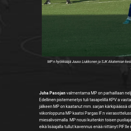
MP:n hyökkääjä Juuso Liukkonen ja SJK Akatemian kesk
Juha Pasojan
valmentama MP on parhaillaan neljä
Edellinen pistemenetys tuli tasapelillä KPV:a vast
jälkeen MP on kaatanut mm. sarjan kärkipäässä ol
viikonloppuna MP kaatoi Pargas IF:n vierasottelussa
miesalivoimalla. MP nousi kuitenkin toisen puolia
eikä lisäajalla tullut kavennus enää riittänyt PI