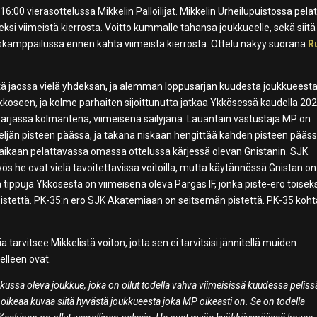
6:00 vierasottelussa Mikkelin Palloilijat. Mikkelin Urheilupuistossa pela
i viimeistä kierrosta. Voitto kummalle tahansa joukkueelle, sekä siitä
miskamppailussa ennen kahta viimeistä kierrosta. Ottelu näkyy suorana
R
eitä jaossa vielä yhdeksän, ja alemman loppusarjan kuudesta joukkueest
akkoseen, ja kolme parhaiten sijoittunutta jatkaa Ykkösessä kaudella 202
arjassa kolmantena, viimeisenä säilyjänä. Lauantain vastustaja MP on
neljän pisteen päässä, ja takana niskaan hengittää kahden pisteen pääs
kaan pelattavassa omassa ottelussa kärjessä olevan Gnistanin. SJK
yös he ovat vielä tavoitettavissa voitoilla, mutta käytännössä Gnistan on
ippuja Ykkösestä on viimeisenä oleva Pargas IF, jonka piste-ero toisek
istettä. PK-35:n ero SJK Akatemiaan on seitsemän pistettä. PK-35 koh
tarvitsee Mikkelistä voiton, jotta sen ei tarvitsisi jännitellä muiden
elleen ovat.
kussa oleva joukkue, joka on ollut todella vahva viimeisissä kuudessa peliss
t oikeaa kuvaa siitä hyvästä joukkueesta joka MP oikeasti on. Se on todella