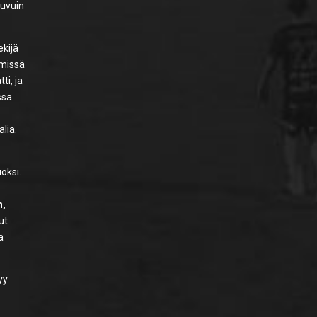
luvuin
ekijä
 missä
i, ja
ssa
lia.
uoksi.
n,
ut
a
yy