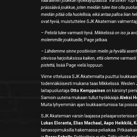
vaarallinen joukkue hyökkäyspäässä. Varsinkin Topi 
prässäävä joukkue, joten meidän tulee itse olla puolus
meidän pitää olla huolellisia, eikä antaa palloa liian h
ovat hyviä,
muistuttelee SJK Akatemian valmenta
–
Pelistä tulee varmasti hyvä. Mikkelissä on iso ja a
molemmille joukkueille,
Page jatkaa.
–
Lähdemme sinne positiivisin mielin ja hyvällä asent
olevissa harjoituksissa kaiken, että olemme varmas
pistettä,
lisää Page vielä loppuun.
Viime ottelussa SJK Akatemialta puuttui loukkaa
todennäköisesti mukana taas Mikkelissä. Weslen J
laitapuolustaja
Otto Kemppainen
on kärsinyt pien
Samoin uutena mukaan tullut hyökkääjä
Aleksi H
Muita lyhyemmän ajan loukkaantumisia tai poissaolo
SJK Akatemian varsin laajassa pelaajarosterissa m
Lukas Eloranta, Elias Machaal, Aapo Heikkilä, 
lainasopimuksilla hakemassa peliaikaa. Pitkäaika