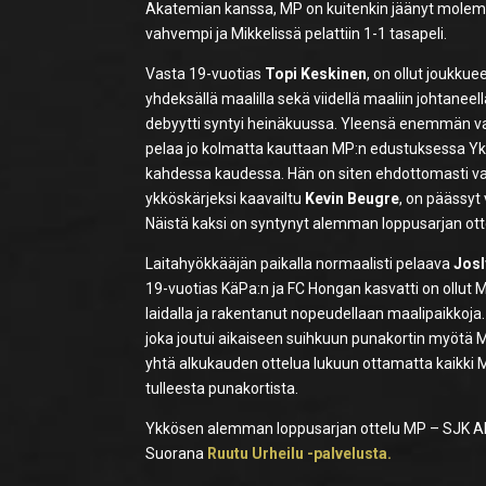
Akatemian kanssa, MP on kuitenkin jäänyt molemmill
vahvempi ja Mikkelissä pelattiin 1-1 tasapeli.
Vasta 19-vuotias
Topi Keskinen
, on ollut joukku
yhdeksällä maalilla sekä viidellä maaliin johtan
debyytti syntyi heinäkuussa. Yleensä enemmän va
pelaa jo kolmatta kauttaan MP:n edustuksessa Yk
kahdessa kaudessa. Hän on siten ehdottomasti va
ykköskärjeksi kaavailtu
Kevin Beugre
, on päässyt
Näistä kaksi on syntynyt alemman loppusarjan ott
Laitahyökkääjän paikalla normaalisti pelaava
Jos
19-vuotias KäPa:n ja FC Hongan kasvatti on ollut M
laidalla ja rakentanut nopeudellaan maalipaikkoja.
joka joutui aikaiseen suihkuun punakortin myötä M
yhtä alkukauden ottelua lukuun ottamatta kaikki MP
tulleesta punakortista.
Ykkösen alemman loppusarjan ottelu MP – SJK Akat
Suorana
Ruutu Urheilu -palvelusta.