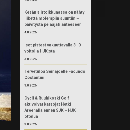
Kesän siirtoikkunassa on nähty
liikettä molempiin suuntiin –
päivitystä pelaajatilanteeseen
4.8.2026
Isot pisteet vakuuttavalla 3–0
voitolla HJK:sta
3.8.2026
Tervetuloa Seinäjoelle Facundo
Costantini!
3.8.2026
Cycli & Ruuhikoski Golf
aktivoivat katsojat Hetki
Areenalla ennen SJK – HJK
ottelua
3.8.2026