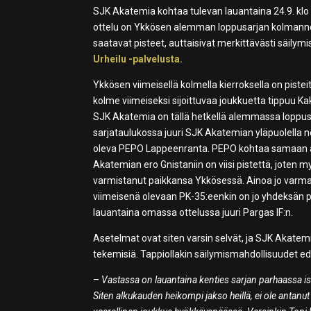
SJK Akatemia kohtaa tulevan lauantaina 24.9. klo 1
ottelu on Ykkösen alemman loppusarjan kolmanneks
saatavat pisteet, auttaisivat merkittävästi säily
Urheilu -palvelusta.
Ykkösen viimeisellä kolmella kierroksella on pist
kolme viimeiseksi sijoittuvaa joukkuetta tippuu K
SJK Akatemia on tällä hetkellä alemmassa loppus
sarjataulukossa juuri SJK Akatemian yläpuolella 
oleva PEPO Lappeenranta. PEPO kohtaa samaan ai
Akatemian ero Gnistaniin on viisi pistettä, joten m
varmistanut paikkansa Ykkösessä. Ainoa jo varma t
viimeisenä olevaan PK-35:eenkin on jo yhdeksän p
lauantaina omassa ottelussa juuri Pargas IF:n.
Asetelmat ovat siten varsin selvät, ja SJK Akatemia 
tekemisiä. Tappiollakin säilymismahdollisuudet ed
–
Vastassa on lauantaina kenties sarjan parhaassa is
Siten alkukauden heikompi jakso heillä, ei ole antanu