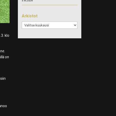
3.8.2026
Arkistot
Arkistot
3. klo
nne.
illä on
siin
anoo