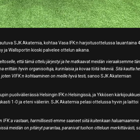
utuva SJK Akatemia, kohtaa Vasa IFK:n harjoitusottelussa lauantaina 4.
 ja Wallsportin kioski palvelee ottelun aikana.
eltoselle, että tämä ottelu järjestyi ja he matkaavat meidän vieraaksemme tä
ittäin hyvin organisoituja, kurinlaisia ja kovaa töitä tekeviä. Sitä kautta he
 joten VIFK:n kohtaaminen on meille hyvä testi,
sanoo SJK Akatemian
in puolivälierässä Helsingin IFK:n Helsingissä, ja Ykkösen kärkijoukkuei
asti 1-0 ja eteni välieriin. SJK Akatemia pelasi ottelussa hyvin ja laittoi
gin IFK:a vastaan, harmillisesti emme saaneet siitä kuitenkaan haluamaamme
missä meidän on pitänyt parantaa, paranivat tuohon otteluun merkittävästi,
s