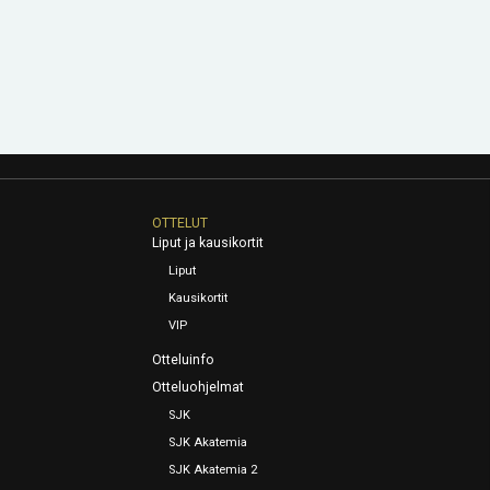
OTTELUT
Liput ja kausikortit
Liput
Kausikortit
VIP
Otteluinfo
Otteluohjelmat
SJK
SJK Akatemia
SJK Akatemia 2