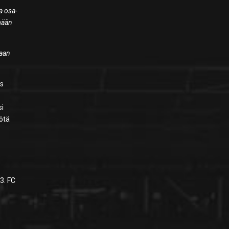
a osa-
ämään
taan
us
si
yötä
3. FC