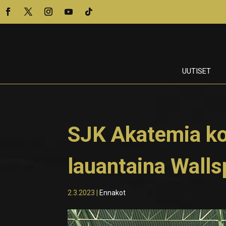
UUTISET
SJK Akatemia ko
lauantaina Wallsp
2.3.2023
|
Ennakot