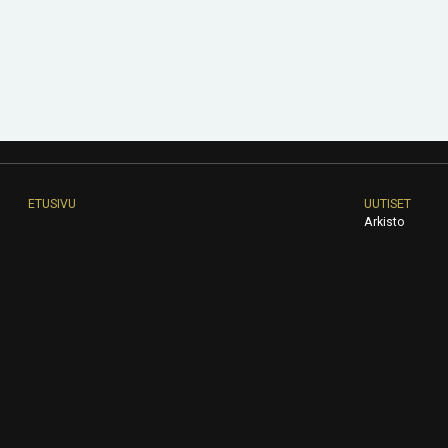
ETUSIVU
UUTISET
Arkisto