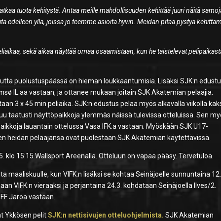
tkaa tuota kehitystä. Antaa meille mahdollisuuden kehittää juuri näitä samoj
eita edelleen yllä, joissa jo teemme asioita hyvin. Meidän pitää pystyä kehitt
peliaikaa, sekä aikaa näyttää omaa osaamistaan, kun he taistelevat pelipaikas
utta puolustuspäässä on hieman loukkaantumisia. Lisäksi SJK:n edust
msø IL:aa vastaan, ja ottanee mukaan joitain SJK Akatemian pelaajia.
taan 3 x 45 min peliaika. SJK:n edustus pelaa myös alkavalla viikolla kak
utuu taatusti näyttöpaikkoja ylemmäs näissä tulevissa otteluissa. Sen m
paikkoja lauantain ottelussa Vasa IFK:a vastaan. Myöskään SJK U17-
joten heidän pelaajansa ovat puolestaan SJK Akatemian käytettävissä.
5. klo 15:15 Wallsport Areenalla. Otteluun on vapaa pääsy. Tervetuloa.
a maaliskuulle, kun VIFK:n lisäksi se kohtaa Seinäjoelle sunnuntaina 12.
n VIFK:n vieraaksi ja perjantaina 24.3. kohdataan Seinäjoella Ilves/2.
. FF Jaroa vastaan.
vat Ykkösen pelit
SJK:n nettisivujen otteluohjelmista.
SJK Akatemian