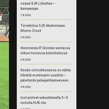
osana SJK Liikuttaa –
kampanjaa
7.8.2026
Tervetuloa SJK Akatemiaan
Momo Cissé
6.8.2026
Huomenna IF Gnistan vastassa
viikon toisessa kotiottelussa
6.8.2026
Kesän siirtoikkunassa on nähty
liikettä molempiin suuntiin –
päivitystä pelaajatilanteeseen
4.8.2026
Isot pisteet vakuuttavalla 3–0
voitolla HJK:sta