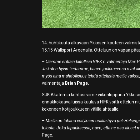
14. huhtikuuta alkavaan Ykkösen kauteen valmista
15.15 Wallsport Areenalla. Otteluun on vapaa pääsy
–
Olemme erittäin kiitollisia VIFK:n valmentaja Max P
Ja kuten hyvin tiedämme, hänen joukkueensa ovat aina er
myös aina mahdollisuus tehdä ottelusta meille vaikea,
valmentaja
Brian Page.
SJK Akatemia kohtasi viime viikonloppuna Ykköscup
ennakkokaavailuissa kuuluva HIFK voitti ottelun niuk
kokeneen kotijoukkueen välillä ahtaalle.
–
Meillä on takana esityksen osalta hyvä peli Helsin
tulosta. Joka tapauksessa, näen, että ne osa-alueet 
Page.