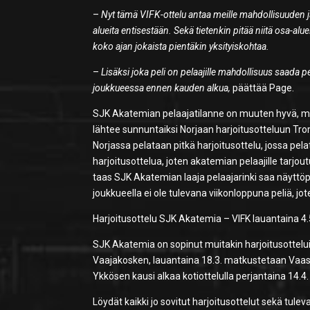
–
Nyt tämä VIFK-ottelu antaa meille mahdollisuuden ja
alueita entisestään. Sekä tietenkin pitää niitä osa-alu
koko ajan jokaista pientäkin yksityiskohtaa.
–
Lisäksi joka peli on pelaajille mahdollisuus saada 
joukkueessa ennen kauden alkua,
päättää Page.
SJK Akatemian pelaajatilanne on muuten hyvä, m
lähtee sunnuntaiksi Norjaan harjoitusotteluun Tro
Norjassa pelataan pitkä harjoitusottelu, jossa pela
harjoitusottelua, joten akatemian pelaajille tarjo
taas SJK Akatemian laaja pelaajarinki saa näyttö
joukkueella ei ole tulevana viikonloppuna peliä, 
Harjoitusottelu SJK Akatemia – VIFK lauantaina 4.
SJK Akatemia on sopinut muitakin harjoitusotteluit
Vaajakosken, lauantaina 18.3. matkustetaan Vaasaa
Ykkösen kausi alkaa kotiottelulla perjantaina 14.4
Löydät kaikki jo sovitut harjoitusottelut sekä tule