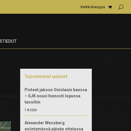
Verkkokauppa
STIEDOT
Tuoreimmat uutiset
Pisteet jakoon Gnistanin kanssa
– SJK nousi hienosti lopussa
tasoihin
7.8.2026
Alexander Wessberg
esiintymässä päivän ottelussa