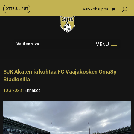
OTTELULIPUT
Verkkokauppa
Valitse sivu
SJK Akatemia kohtaa FC Vaajakosken OmaSp
Stadionilla
10.3.2023
|
Ennakot