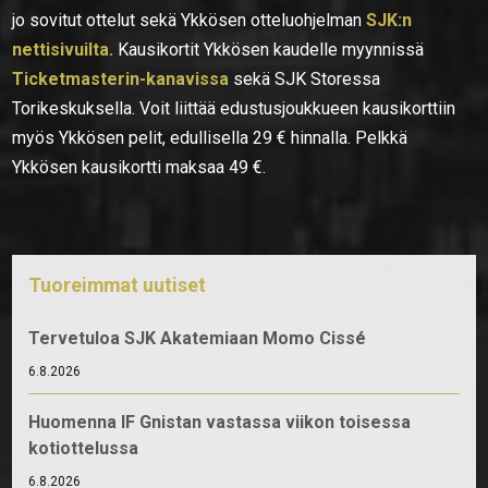
jo sovitut ottelut sekä Ykkösen otteluohjelman
SJK:n
nettisivuilta.
Kausikortit Ykkösen kaudelle myynnissä
Ticketmasterin-kanavissa
sekä SJK Storessa
Torikeskuksella. Voit liittää edustusjoukkueen kausikorttiin
myös Ykkösen pelit, edullisella 29 € hinnalla. Pelkkä
Ykkösen kausikortti maksaa 49 €.
Tuoreimmat uutiset
Tervetuloa SJK Akatemiaan Momo Cissé
6.8.2026
Huomenna IF Gnistan vastassa viikon toisessa
kotiottelussa
6.8.2026