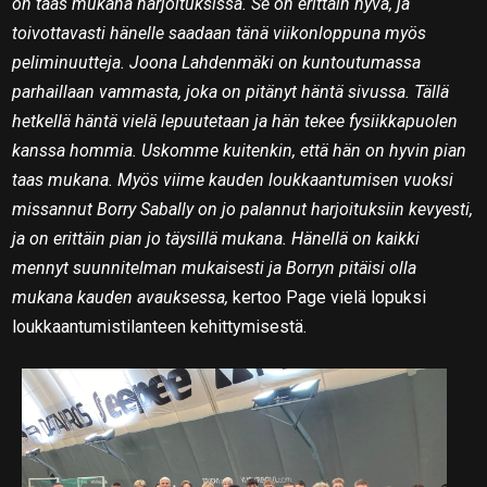
on taas mukana harjoituksissa. Se on erittäin hyvä, ja
toivottavasti hänelle saadaan tänä viikonloppuna myös
peliminuutteja. Joona Lahdenmäki on kuntoutumassa
parhaillaan vammasta, joka on pitänyt häntä sivussa. Tällä
hetkellä häntä vielä lepuutetaan ja hän tekee fysiikkapuolen
kanssa hommia. Uskomme kuitenkin, että hän on hyvin pian
taas mukana. Myös viime kauden loukkaantumisen vuoksi
missannut Borry Sabally on jo palannut harjoituksiin kevyesti,
ja on erittäin pian jo täysillä mukana. Hänellä on kaikki
mennyt suunnitelman mukaisesti ja Borryn pitäisi olla
mukana kauden avauksessa,
kertoo Page vielä lopuksi
loukkaantumistilanteen kehittymisestä.