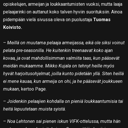
opiskelujen, armeijan ja loukkaantumisten vuoksi, mutta laaja
pelaajarinki on auttanut koko talven hyviin suorituksiin. Ainoa
pidempään vielä sivussa oleva on puolustaja
Tuomas
Koivisto.
–
Meillä on muutama pelaaja armeijassa, eikä ole siksi voinut
pelata pre-seasonilla. He kuitenkin treenaavat koko ajan
kovaa, ja ovat mahdollisimman valmiita taas, kun pääsevät
meidän mukaamme. Mikko Kujala on tehnyt heille myös
hyvät harjoitusohjelmat, joilla kunto pidetään yllä. Siten heillä
ei mene kauaa, kun armeija on ohi, ja he pääsevät joukkueen
mukaan,
kertoo Page.
–
Joidenkin pelaajien kohdalla on pieniä loukkaantumisia tai
heitä lepuutetaan muista syistä.
–
Noa Lehtonen sai pienen iskun VIFK-ottelussa, mutta hän