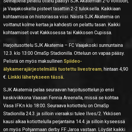
Seinäjoella pelattu ottelu päättyi SJK Akatemian 2-0 voittoon,
ja Vaajakoskella pisteet tasattiin 2-2 tuloksella. Kaikkiaan
kohtaamisia on historiassa viisi. Näistä SJK Akatemia on
voittanut kolme kertaa ja kahdesti on pelattu tasan. Kaikki
kohtaamiset ovat Kakkosessa tai Kakkosen Cupissa.
Harjoitusottelu SJK Akatemia – FC Vaajakoski sunnuntaina
12.3. klo 13:00 OmaSp Stadionilla. Otteluun on vapaa pääsy.
Pelistä on myös maksullinen
Spiideo-
älykamerajärjestelmällä tuotettu livestream
,
hintaan 4,90
€.
Linkki lähetykseen tässä.
SJK Akatemia pelaa seuraavan harjoitusottelun jo ensi
keskiviikkona Vaasan Fennia Areenalla, missä se kohtaa
Vasa IFK:n klo 18:00. Seuraava kotiottelu on OmaSp
Stadionilla 24.3. ja silloin vieraaksi tulee Ilves/2. Ykkösen
kausi alkaa kotiottelulla perjantaina 14.4. ja silloin kyseessä
on myös Pohjanmaan derby FF Jaroa vastaan. Löydät kaikki