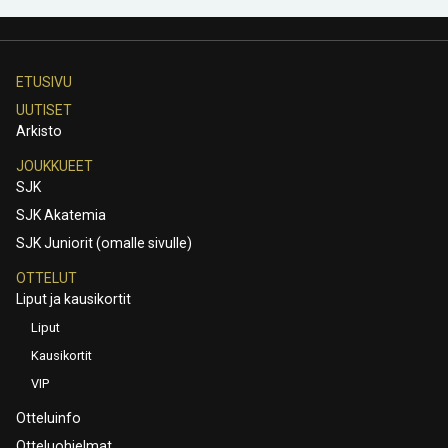
ETUSIVU
UUTISET
Arkisto
JOUKKUEET
SJK
SJK Akatemia
SJK Juniorit (omalle sivulle)
OTTELUT
Liput ja kausikortit
Liput
Kausikortit
VIP
Otteluinfo
Otteluohjelmat