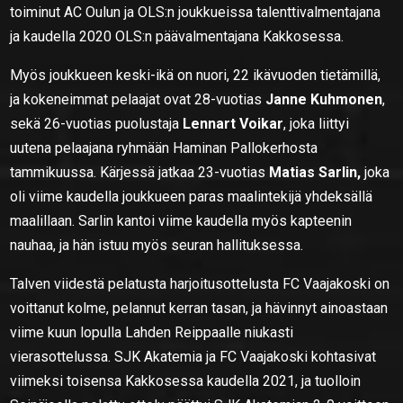
toiminut AC Oulun ja OLS:n joukkueissa talenttivalmentajana
ja kaudella 2020 OLS:n päävalmentajana Kakkosessa.
Myös joukkueen keski-ikä on nuori, 22 ikävuoden tietämillä,
ja kokeneimmat pelaajat ovat 28-vuotias
Janne Kuhmonen
,
sekä 26-vuotias puolustaja
Lennart Voikar
, joka liittyi
uutena pelaajana ryhmään Haminan Pallokerhosta
tammikuussa. Kärjessä jatkaa 23-vuotias
Matias Sarlin,
joka
oli viime kaudella joukkueen paras maalintekijä yhdeksällä
maalillaan. Sarlin kantoi viime kaudella myös kapteenin
nauhaa, ja hän istuu myös seuran hallituksessa.
Talven viidestä pelatusta harjoitusottelusta FC Vaajakoski on
voittanut kolme, pelannut kerran tasan, ja hävinnyt ainoastaan
viime kuun lopulla Lahden Reippaalle niukasti
vierasottelussa. SJK Akatemia ja FC Vaajakoski kohtasivat
viimeksi toisensa Kakkosessa kaudella 2021, ja tuolloin