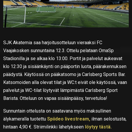
SJK Akatemia saa harjoitusotteluun vieraaksi FC
Vaajakosken sunnuntaina 12.3. Ottelu pelataan OmaSp
Stadionilla ja se alkaa klo 13:00. Portit ja palvelut aukeavat
klo 12:30 ja sisäänkäynti on pääportin luota, päärakennuksen
päädystä. Käytössä on pääkatsomo ja Carlsberg Sports Bar.
Katsomoiden alla olevat tilat ja WC:t eivät ole käytössä, vaan
palvelut ja WC-tilat löytyvät lämpimästä Carlsberg Sport
Barista. Otteluun on vapaa sisäänpääsy, tervetuloa!
Sunnuntain ottelusta on saatavana myös maksullinen
älykameralla tuotettu
Spiideo livestream,
ilman selostusta,
hintaan 4,90 €. Striimilinkki lähetykseen
löytyy tästä.