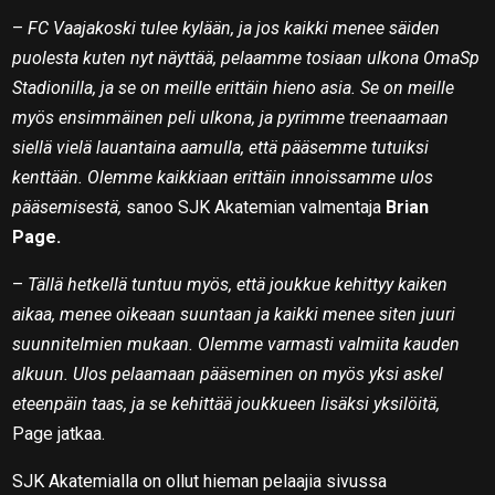
–
FC Vaajakoski tulee kylään, ja jos kaikki menee säiden
puolesta kuten nyt näyttää, pelaamme tosiaan ulkona OmaSp
Stadionilla, ja se on meille erittäin hieno asia. Se on meille
myös ensimmäinen peli ulkona, ja pyrimme treenaamaan
siellä vielä lauantaina aamulla, että pääsemme tutuiksi
kenttään. Olemme kaikkiaan erittäin innoissamme ulos
pääsemisestä,
sanoo SJK Akatemian valmentaja
Brian
Page.
–
Tällä hetkellä tuntuu myös, että joukkue kehittyy kaiken
aikaa, menee oikeaan suuntaan ja kaikki menee siten juuri
suunnitelmien mukaan. Olemme varmasti valmiita kauden
alkuun. Ulos pelaamaan pääseminen on myös yksi askel
eteenpäin taas, ja se kehittää joukkueen lisäksi yksilöitä,
Page jatkaa.
SJK Akatemialla on ollut hieman pelaajia sivussa