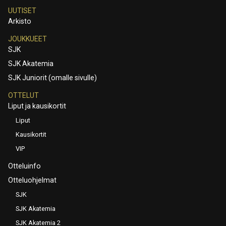
UUTISET
Arkisto
JOUKKUEET
SJK
SJK Akatemia
SJK Juniorit (omalle sivulle)
OTTELUT
Liput ja kausikortit
Liput
Kausikortit
VIP
Otteluinfo
Otteluohjelmat
SJK
SJK Akatemia
SJK Akatemia 2