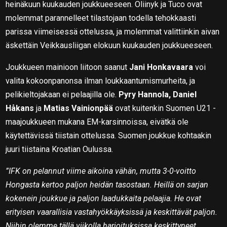
heinäkuun kuukauden joukkueeseen. Oliinyk ja Tuco ovat
molemmat parannelleet tilastojaan todella tehokkaasti
parissa viimeisessä ottelussa, ja molemmat valittiinkin aivan
äskettäin Veikkausliigan elokuun kuukauden joukkueeseen.
Joukkueen mainioon liitoon saanut
Jani Honkavaara
voi
valita kokoonpanonsa ilman loukkaantumismurheita, ja
pelikieltojakaan ei pelaajilla ole.
Pyry Hannola, Daniel
Håkans
ja
Matias Vainionpää
ovat kuitenkin Suomen U21 -
maajoukkueen mukana EM-karsinnoissa, eivätkä ole
käytettävissä tiistain ottelussa. Suomen joukkue kohtaakin
juuri tiistaina Kroatian Oulussa.
”IFK on pelannut viime aikoina vähän, mutta 3-0-voitto
Hongasta kertoo paljon heidän tasostaan. Heillä on sarjan
kokenein joukkue ja paljon laadukkaita pelaajia. He ovat
erityisen vaarallisia vastahyökkäyksissä ja keskittävät paljon.
Niihin olemme tällä viikolla harjoituksissa keskittyneet.