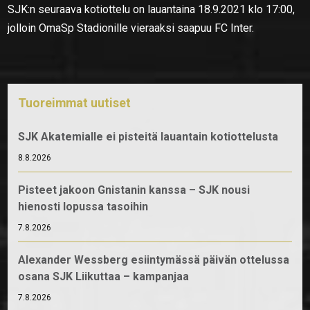
SJK:n seuraava kotiottelu on lauantaina 18.9.2021 klo 17:00,
jolloin OmaSp Stadionille vieraaksi saapuu FC Inter.
Tuoreimmat uutiset
SJK Akatemialle ei pisteitä lauantain kotiottelusta
8.8.2026
Pisteet jakoon Gnistanin kanssa – SJK nousi
hienosti lopussa tasoihin
7.8.2026
Alexander Wessberg esiintymässä päivän ottelussa
osana SJK Liikuttaa – kampanjaa
7.8.2026