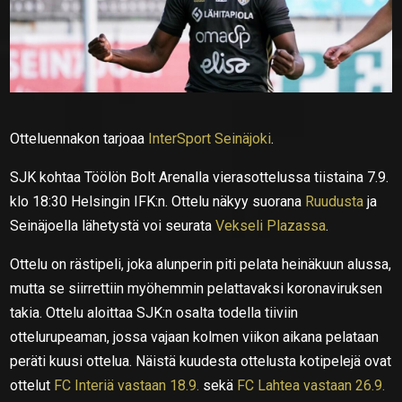
Otteluennakon tarjoaa
InterSport Seinäjoki
.
SJK kohtaa Töölön Bolt Arenalla vierasottelussa tiistaina 7.9.
klo 18:30 Helsingin IFK:n. Ottelu näkyy suorana
Ruudusta
ja
Seinäjoella lähetystä voi seurata
Vekseli Plazassa
.
Ottelu on rästipeli, joka alunperin piti pelata heinäkuun alussa,
mutta se siirrettiin myöhemmin pelattavaksi koronaviruksen
takia. Ottelu aloittaa SJK:n osalta todella tiiviin
ottelurupeaman, jossa vajaan kolmen viikon aikana pelataan
peräti kuusi ottelua. Näistä kuudesta ottelusta kotipelejä ovat
ottelut
FC Interiä vastaan 18.9.
sekä
FC Lahtea vastaan 26.9.