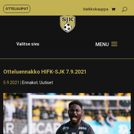
OTTELULIPUT
Verkkokauppa
Valitse sivu
Otteluennakko HIFK-SJK 7.9.2021
5.9.2021
|
Ennakot
,
Uutiset