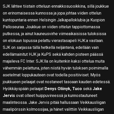
SJK lähtee tiistain otteluun ennakkosuosikkina, sillä joukkue
on erinomaisessa kunnossa ja jopa johtaa viiden ottelun
kuntopuntaria ennen Helsingin Jalkapalloklubia ja Kuopion
Palloseuraa. Joukkue on viiden ottelun tappiottomassa
putkessa, ja ainut kauneusvirhe viimeaikaisissa tuloksissa
on elokuun lopussa pelattu vierastasapeli HJK:a vastaan.
SJK on sarjassa tällä hetkellä neljäntenä, edellään vain
edellämainitut HJK ja KuPS sekä kahden pisteen päässä
majaileva FC Inter. SJK:lla on kuitenkin kaksi ottelua muita
vähemmän pelattuna, joten niistä hyvän tuloksen poimimalla
asetelmat loppukauteen ovat todella positiiviset. Myös
joukkueen pelaajat ovat nostaneet tasoaan kauden edetessä.
Hyökkäyspään pelaajat
Denys Oliinyk, Tuco
sekä
Jake
Jervis
ovat olleet huippuvireessä ja kunnostautuneet
maalinteossa. Jake Jervis pitää hallussaan Veikkausliigan
maalipörssin kolmossijaa, ja hänet valittiin Veikkausliigan