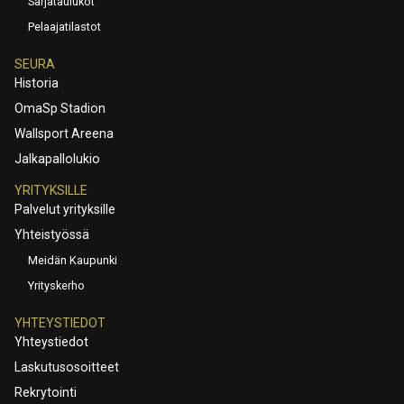
Sarjataulukot
Pelaajatilastot
SEURA
Historia
OmaSp Stadion
Wallsport Areena
Jalkapallolukio
YRITYKSILLE
Palvelut yrityksille
Yhteistyössä
Meidän Kaupunki
Yrityskerho
YHTEYSTIEDOT
Yhteystiedot
Laskutusosoitteet
Rekrytointi