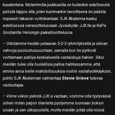
kuudentena. Molemmilla joukkueilla on kuitenkin edellisestä
pelistä tappio alla, joten kummankin tavoitteena on päästä
nopeasti takaisin voittokantaan. SJK Akatemia kaatui
edellisessä vierasottelussaan Jyväskylän JJK:lle ja KäPa
Gnistanille Helsingin paikallisottelussa.
–
Odotamme heidän pelaavan 5-2-3 ryhmityksellä ja olevan
vahvoja puolustussuuntaan, samalla kun he pyrkivät
voittamaan palloja keskialueella vastaiskuja hakien. Siksi
meidän tulee olla huolellisia palloa hallitessamme, että
emme anna heille mahdollisuuksia noihin vastahyökkäyksiin,
pohtii SJK Akatemian valmentaja
Stevie Grieve
tulevaa
vastustajaa.
–
Viime viikon pelistä JJK:a vastaan, voimme olla tyytyväisiä
siihen miten paljon tilanteita pystyimme luomaan boksin
sisään ja sen ulkopuolelle, mutta meidän pitää olla niissä