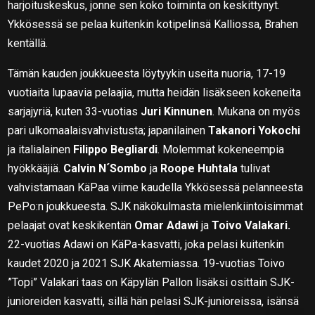
harjoituskeskus, jonne sen koko toiminta on keskittynyt.
Ykkösessä se pelaa kuitenkin kotipelinsä Kalliossa, Brahen
kentällä.
Tämän kauden joukkueesta löytyykin useita nuoria, 17-19
vuotiaita lupaavia pelaajia, mutta heidän lisäkseen kokeneita
sarjajyriä, kuten 33-vuotias
Juri Kinnunen
. Mukana on myös
pari ulkomaalaisvahvistusta; japanilainen
Takanori Yokochi
ja italialainen
Filippo Begliardi
. Molemmat kokeneempia
hyökkääjiä.
Calvin N´Sombo
ja
Roope Huhtala
tulivat
vahvistamaan KäPaa viime kaudella Ykkösessä pelanneesta
PePo:n joukkueesta. SJK näkökulmasta mielenkiintoisimmat
pelaajat ovat keskikentän
Omar Adawi
ja
Toivo Valakari.
22-vuotias Adawi on KäPa-kasvatti, joka pelasi kuitenkin
kaudet 2020 ja 2021 SJK Akatemiassa. 19-vuotias Toivo
”Topi” Valakari taas on Käpylän Pallon lisäksi osittain SJK-
junioreiden kasvatti, sillä hän pelasi SJK-junioreissa, isänsä