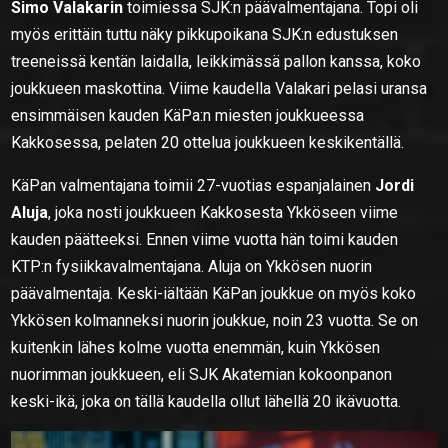
Simo Valakarin
toimiessa SJK:n päävalmentajana. Topi oli
myös erittäin tuttu näky pikkupoikana SJK:n edustuksen
treeneissä kentän laidalla, leikkimässä pallon kanssa, koko
joukkueen maskottina. Viime kaudella Valakari pelasi uransa
ensimmäisen kauden KäPa:n miesten joukkueessa
Kakkosessa, pelaten 20 ottelua joukkueen keskikentällä.
KäPan valmentajana toimii 27-vuotias espanjalainen
Jordi
Aluja
, joka nosti joukkueen Kakkosesta Ykköseen viime
kauden päätteeksi. Ennen viime vuotta hän toimi kauden
KTP:n fysiikkavalmentajana. Aluja on Ykkösen nuorin
päävalmentaja. Keski-iältään KäPan joukkue on myös koko
Ykkösen kolmanneksi nuorin joukkue, noin 23 vuotta. Se on
kuitenkin lähes kolme vuotta enemmän, kuin Ykkösen
nuorimman joukkueen, eli SJK Akatemian kokoonpanon
keski-ikä, joka on tällä kaudella ollut lähellä 20 ikävuotta.