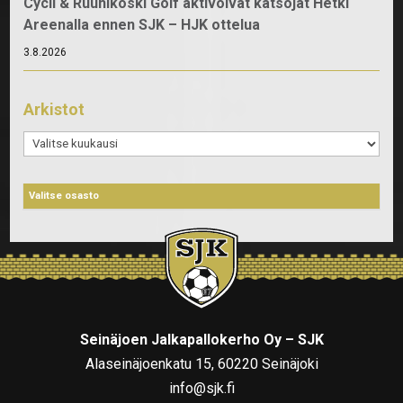
Cycli & Ruuhikoski Golf aktivoivat katsojat Hetki
Areenalla ennen SJK – HJK ottelua
3.8.2026
Arkistot
Arkistot
Seinäjoen Jalkapallokerho Oy – SJK
Alaseinäjoenkatu 15, 60220 Seinäjoki
info@sjk.fi