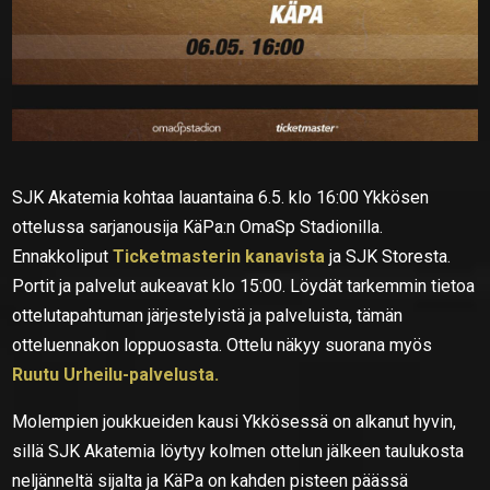
SJK Akatemia kohtaa lauantaina 6.5. klo 16:00 Ykkösen
ottelussa sarjanousija KäPa:n OmaSp Stadionilla.
Ennakkoliput
Ticketmasterin kanavista
ja SJK Storesta.
Portit ja palvelut aukeavat klo 15:00. Löydät tarkemmin tietoa
ottelutapahtuman järjestelyistä ja palveluista, tämän
otteluennakon loppuosasta. Ottelu näkyy suorana myös
Ruutu Urheilu-palvelusta.
Molempien joukkueiden kausi Ykkösessä on alkanut hyvin,
sillä SJK Akatemia löytyy kolmen ottelun jälkeen taulukosta
neljänneltä sijalta ja KäPa on kahden pisteen päässä