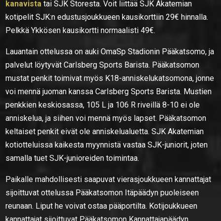
kanavista
tai SJK Storesta. Voit liittää SJK Akatemian
kotipelit SJK:n edustusjoukkueen kausikorttiin 29€ hinnalla.
Pelkkä Ykkösen kausikortti normaalisti 49€.
Lauantain ottelussa on auki OmaSp Stadionin Pääkatsomo, ja
palvelut löytyvät Carlsberg Sports Barista. Pääkatsomon
mustat penkit toimivat myös K18-anniskelukatsomona, jonne
voi mennä juoman kanssa Carlsberg Sports Barista. Mustien
penkkien keskiosassa, 105 L ja 106 R riveillä 8-10 ei ole
anniskelua, ja siihen voi mennä myös lapset. Pääkatsomon
keltaiset penkit eivät ole anniskelualuetta. SJK Akatemian
kotiotteluissa kaikesta myynnistä vastaa SJK-juniorit, joten
samalla tuet SJK-junioreiden toimintaa.
Paikalle mahdollisesti saapuvat vierasjoukkueen kannattajat
sijoittuvat ottelussa Pääkatsomon Itäpäädyn puoleiseen
reunaan. Liput he voivat ostaa pääportilta. Kotijoukkueen
kannattajat sijoittuvat Pääkatsomon Kannattajapäädyn