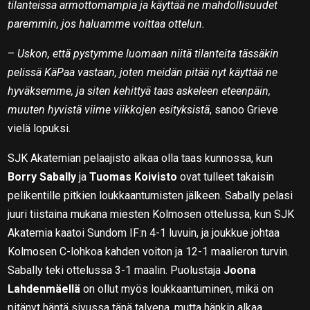
tilanteissa armottomampia ja käyttää ne mahdollisuudet
paremmin, jos haluamme voittaa ottelun.
–
Uskon, että pystymme luomaan niitä tilanteita tässäkin
pelissä KäPaa vastaan, joten meidän pitää nyt käyttää ne
hyväksemme, ja siten kehittyä taas askeleen eteenpäin,
muuten hyvistä viime viikkojen esityksistä
, sanoo Grieve
vielä lopuksi.
SJK Akatemian pelaajisto alkaa olla taas kunnossa, kun
Borry Sabally
ja
Tuomas Koivisto
ovat tulleet takaisin
pelikentille pitkien loukkaantumisten jälkeen. Sabally pelasi
juuri tiistaina mukana miesten Kolmosen ottelussa, kun SJK
Akatemia kaatoi Sundom IF:n 4-1 luvuin, ja joukkue johtaa
Kolmosen C-lohkoa kahden voiton ja 12-1 maalieron turvin.
Sabally teki ottelussa 3-1 maalin. Puolustaja
Joona
Lahdenmäellä
on ollut myös loukkaantuminen, mikä on
pitänyt häntä sivussa tänä talvena, mutta hänkin alkaa