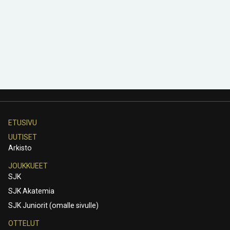
ETUSIVU
UUTISET
Arkisto
JOUKKUEET
SJK
SJK Akatemia
SJK Juniorit (omalle sivulle)
OTTELUT