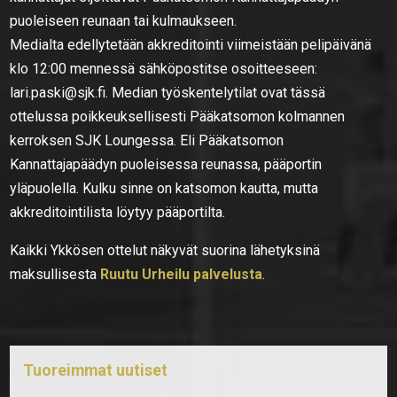
puoleiseen reunaan tai kulmaukseen.
Medialta edellytetään akkreditointi viimeistään pelipäivänä
klo 12:00 mennessä sähköpostitse osoitteeseen:
lari.paski@sjk.fi. Median työskentelytilat ovat tässä
ottelussa poikkeuksellisesti Pääkatsomon kolmannen
kerroksen SJK Loungessa. Eli Pääkatsomon
Kannattajapäädyn puoleisessa reunassa, pääportin
yläpuolella. Kulku sinne on katsomon kautta, mutta
akkreditointilista löytyy pääportilta.
Kaikki Ykkösen ottelut näkyvät suorina lähetyksinä
maksullisesta
Ruutu Urheilu palvelusta
.
Tuoreimmat uutiset