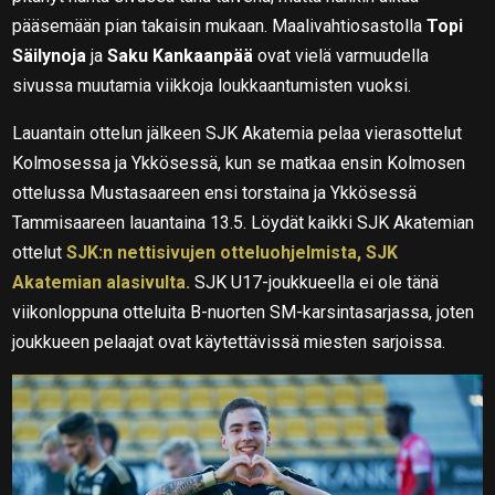
pääsemään pian takaisin mukaan. Maalivahtiosastolla
Topi
Säilynoja
ja
Saku Kankaanpää
ovat vielä varmuudella
sivussa muutamia viikkoja loukkaantumisten vuoksi.
Lauantain ottelun jälkeen SJK Akatemia pelaa vierasottelut
Kolmosessa ja Ykkösessä, kun se matkaa ensin Kolmosen
ottelussa Mustasaareen ensi torstaina ja Ykkösessä
Tammisaareen lauantaina 13.5. Löydät kaikki SJK Akatemian
ottelut
SJK:n nettisivujen otteluohjelmista, SJK
Akatemian alasivulta.
SJK U17-joukkueella ei ole tänä
viikonloppuna otteluita B-nuorten SM-karsintasarjassa, joten
joukkueen pelaajat ovat käytettävissä miesten sarjoissa.