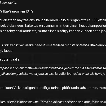
oksen kautta.
015 Ilta-Sanomien ISTV
 puolestaan näyttää ensi kaudella kaikki Veikkausliigan ottelut. 198 otte
selostuksineen. Tarkoitus on poimia niihin kierroksen huippukamppailuj
 on tehty ensi kaudesta, mutta siihen sisältyy kahden vuoden optio jat
Liikkuvan kuvan lisäksi panostuksia tehdään monilla rintamilla,
Ilta-Sano
oja
lupaa.
 potentiaalia.
kapallossa on huomattavaa kasvupotentiaalia, ja olemme nyt sitä tukemassa.
kapallon puolella, mutta jotta se olisi tervettä, tuotteiden pitää olla hyviä ja
mukaan Veikkausliigan brändiä ja tarinaa pitää luoda vahvemmin, mis
Veikkausliigan kiinnostavuutta. Tämä on oikeasti sellainen sopimus, jossa se