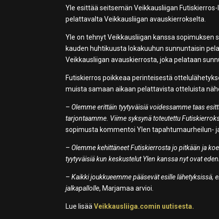
Yle esittää seitsemän Veikkausliigan Futiskierro
pelattavalta Veikkausliigan avauskierrokselta.
Yle on tehnyt Veikkausliigan kanssa sopimuksen s
kauden huhtikuusta lokakuuhun sunnuntaisin pelat
Veikkausliigan avauskierrosta, joka pelataan sunn
Futiskierros poikkeaa perinteisestä ottelulähetyks
muista samaan aikaan pelattavista otteluista näh
–
Olemme erittäin tyytyväisiä voidessamme taas esitt
tarjontaamme. Viime syksynä toteutettu Futiskierroksen
sopimusta kommentoi Ylen tapahtumaurheilun- ja 
–
Olemme kehittäneet Futiskierrosta jo pitkään ja k
tyytyväisiä kun keskustelut Ylen kanssa nyt ovat edenn
–
Kaikki joukkueemme pääsevät esille lähetyksissä, e
jalkapallolle
, Marjamaa arvioi.
Lue lisää
Veikkausliiga.comin uutisesta.