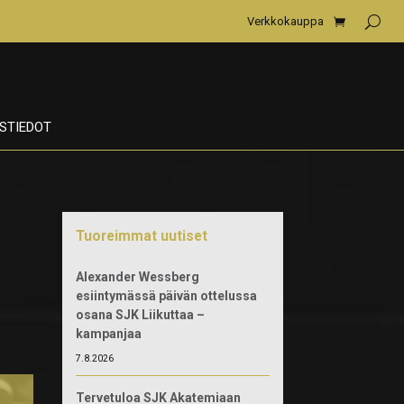
Verkkokauppa
STIEDOT
Tuoreimmat uutiset
Alexander Wessberg
esiintymässä päivän ottelussa
osana SJK Liikuttaa –
kampanjaa
7.8.2026
Tervetuloa SJK Akatemiaan