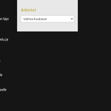
Arkistot
Arkistot
n läpi
elu ja
,
la
selle