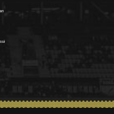
van
issä