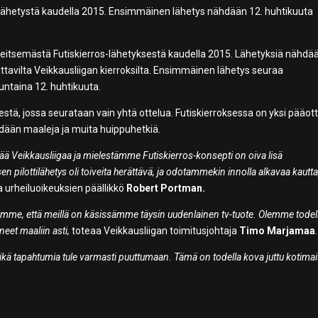
s-lähetystä kaudella 2015. Ensimmäinen lähetys nähdään 12. huhtikuuta
eitsemästä Futiskierros-lähetyksestä kaudella 2015. Lähetyksiä nähdää
tavilta Veikkausliigan kierroksilta. Ensimmäinen lähetys seuraa
untaina 12. huhtikuuta.
estä, jossa seurataan vain yhtä ottelua. Futiskierroksessa on yksi pääott
dään maaleja ja muita huippuhetkiä.
ää Veikkausliigaa ja mielestämme Futiskierros-konsepti on oiva lisä
 pilottilähetys oli toiveita herättävä, ja odotammekin innolla alkavaa kautta
urheiluoikeuksien päällikkö
Robert Portman.
oemme, että meillä on käsissämme täysin uudenlainen tv-tuote. Olemme todel
eet maaliin asti,
toteaa Veikkausliigan toimitusjohtaja
Timo Marjamaa
.
ikä tapahtumia tule varmasti puuttumaan. Tämä on todella kova juttu kotimai