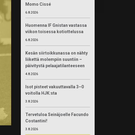
Momo Cissé
6.8.2026
Huomenna IF Gnistan vastassa
viikon toisessa kotiottelussa
6.8.2026
Kesän siirtoikkunassa on nähty
liikettä molempiin suuntiin –
päivitystä pelaajatilanteeseen
4.8.2026
Isot pisteet vakuuttavalla 3–0
voitolla HJK:sta
3.8.2026
Tervetuloa Seinäjoelle Facundo
Costantini!
3.8.2026