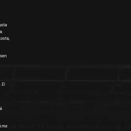
lusta
a.
kosta,
mien
 Ei
sä
kä me