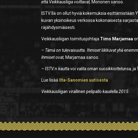
että Veikkausliiga voittavat,
Mononen sanoo.
ISTV:llä on ollut hyviä kokemuksia esittämistään Y
kuvan yksinoikeus verkossa kokonaisesta sarjasta
räjähdysmäisesti.
Veikkausliigan toimitusjohtaja
Timo Marjamaa
on
–
Tämä on tulevaisuutta. Ihmiset liikkuvat yhä enemmä
ihmiset ovat,
Marjamaa sanoo.
–
ISTV:n kautta voi valita oman suosikkiottelunsa, ja 
Lue lisää
Ilta-Sanomien uutisesta
Veikkausliigan virallinen pelipallo kaudella 2015