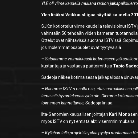
YLE oli viime kaudella mukana radion jalkapallokierr
Ylen lisäksi Veikkausliigaa näyttää kaudella 2
SJK:n kotiottelut viime kaudella televisioinut ISTV
vähintään 50 tehdään viiden kameran tuotannolla 
Ottelut ovat nähtävissä suorana ISTV:ssä. Sopimus
jos molemmat osapuolet ovat tyytyväisiä.
–
Satsaamme voimakkaasti kotimaiseen jalkapalloon. 
kustantaja ja vastaava päätoimittaja
Tapio Sade
Sadeoja näkee kotimaisessa jalkapallossa uinuvaa
–
Näemme ISTV:n osalta niin, että suomalaisessa jal
tämä silti hyväntekeväisyyttä ole. Olemme kotimaisen jal
toiminnan kannattavaa
, Sadeoja linjaa.
Ilta-Sanomien kaupallisen johtajan
Kari Monosen
myös ISTV on nyt entistä aktiivisemmin mukana.
–
Kyllähän tällä projektilla pitää pystyä nostamaan 