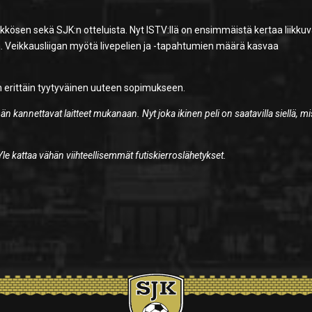
kkösen sekä SJK:n otteluista. Nyt ISTV:llä on ensimmäistä kertaa liikku
. Veikkausliigan myötä livepelien ja -tapahtumien määrä kasvaa
 erittäin tyytyväinen uuteen sopimukseen.
n kannettavat laitteet mukanaan. Nyt joka ikinen peli on saatavilla siellä, m
Yle kattaa vähän viihteellisemmät futiskierroslähetykset.