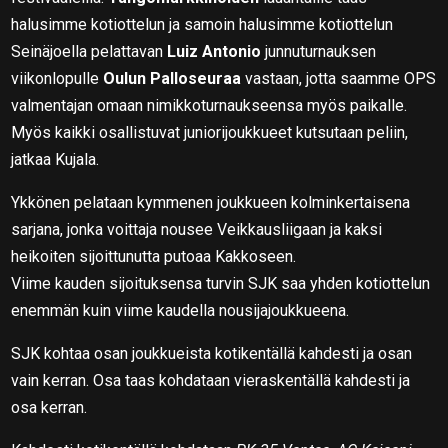
halusimme kotiottelun ja samoin halusimme kotiottelun
Seinäjoella pelattavan
Luiz Antonio
junnuturnauksen
viikonlopulle
Oulun Palloseuraa
vastaan, jotta saamme OPS
valmentajan omaan nimikkoturnaukseensa myös paikalle.
Myös kaikki osallistuvat juniorijoukkueet kutsutaan peliin,
jatkaa Kujala.
Ykkönen pelataan kymmenen joukkueen kolminkertaisena
sarjana, jonka voittaja nousee Veikkausliigaan ja kaksi
heikoiten sijoittunutta putoaa Kakkoseen.
Viime kauden sijoituksensa turvin SJK saa yhden kotiottelun
enemmän kuin viime kaudella nousijajoukkueena.
SJK kohtaa osan joukkueista kotikentällä kahdesti ja osan
vain kerran. Osa taas kohdataan vieraskentällä kahdesti ja
osa kerran.