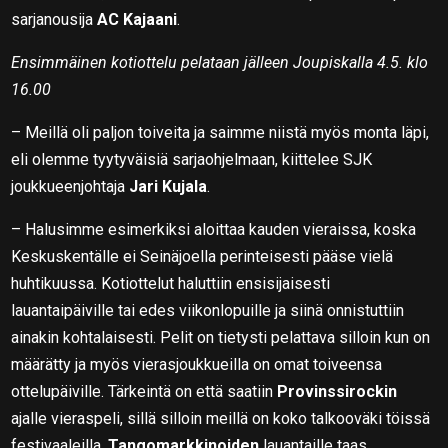
sarjanousija
AC Kajaani
.
Ensimmäinen kotiottelu pelataan jälleen Joupiskalla 4.5. klo
16.00
– Meillä oli paljon toiveita ja saimme niistä myös monta läpi,
eli olemme tyytyväisiä sarjaohjelmaan, kiittelee SJK
joukkueenjohtaja
Jari Kujala
.
– Halusimme esimerkiksi aloittaa kauden vieraissa, koska
Keskuskentälle ei Seinäjoella perinteisesti pääse vielä
huhtikuussa. Kotiottelut haluttiin ensisijaisesti
lauantaipäiville tai edes viikonlopuille ja siinä onnistuttiin
ainakin kohtalaisesti. Pelit on tietysti pelattava silloin kun on
määrätty ja myös vierasjoukkueilla on omat toiveensa
ottelupäiville. Tärkeintä on että saatiin
Provinssirockin
ajalle vieraspeli, sillä silloin meillä on koko talkooväki töissä
festivaaleilla.
Tangomarkkinoiden
lauantaille taas