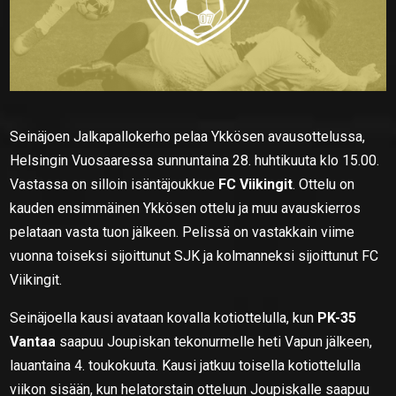
Seinäjoen Jalkapallokerho pelaa Ykkösen avausottelussa,
Helsingin Vuosaaressa sunnuntaina 28. huhtikuuta klo 15.00.
Vastassa on silloin isäntäjoukkue
FC Viikingit
. Ottelu on
kauden ensimmäinen Ykkösen ottelu ja muu avauskierros
pelataan vasta tuon jälkeen. Pelissä on vastakkain viime
vuonna toiseksi sijoittunut SJK ja kolmanneksi sijoittunut FC
Viikingit.
Seinäjoella kausi avataan kovalla kotiottelulla, kun
PK-35
Vantaa
saapuu Joupiskan tekonurmelle heti Vapun jälkeen,
lauantaina 4. toukokuuta. Kausi jatkuu toisella kotiottelulla
viikon sisään, kun helatorstain otteluun Joupiskalle saapuu