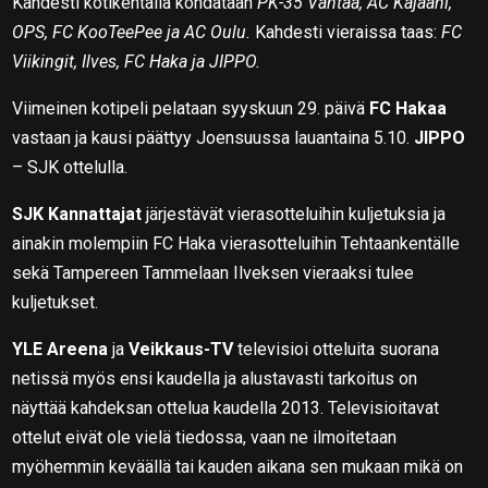
Kahdesti kotikentällä kohdataan
PK-35 Vantaa, AC Kajaani,
OPS, FC KooTeePee ja AC Oulu.
Kahdesti vieraissa taas:
FC
Viikingit, Ilves, FC Haka ja JIPPO.
Viimeinen kotipeli pelataan syyskuun 29. päivä
FC Hakaa
vastaan ja kausi päättyy Joensuussa lauantaina 5.10.
JIPPO
– SJK ottelulla.
SJK Kannattajat
järjestävät vierasotteluihin kuljetuksia ja
ainakin molempiin FC Haka vierasotteluihin Tehtaankentälle
sekä Tampereen Tammelaan Ilveksen vieraaksi tulee
kuljetukset.
YLE Areena
ja
Veikkaus-TV
televisioi otteluita suorana
netissä myös ensi kaudella ja alustavasti tarkoitus on
näyttää kahdeksan ottelua kaudella 2013. Televisioitavat
ottelut eivät ole vielä tiedossa, vaan ne ilmoitetaan
myöhemmin keväällä tai kauden aikana sen mukaan mikä on