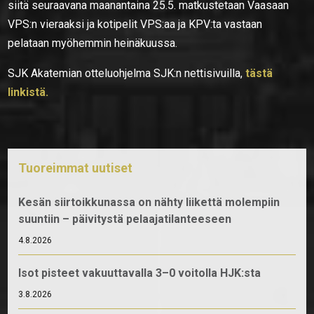
siitä seuraavana maanantaina 25.5. matkustetaan Vaasaan
VPS:n vieraaksi ja kotipelit VPS:aa ja KPV:ta vastaan
pelataan myöhemmin heinäkuussa.
SJK Akatemian otteluohjelma SJK:n nettisivuilla,
tästä
linkistä.
Tuoreimmat uutiset
Kesän siirtoikkunassa on nähty liikettä molempiin
suuntiin – päivitystä pelaajatilanteeseen
4.8.2026
Isot pisteet vakuuttavalla 3–0 voitolla HJK:sta
3.8.2026