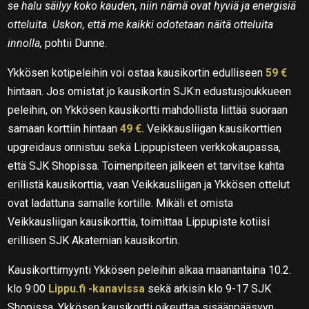
se halu säilyy koko kauden, niin nämä ovat hyviä ja energisiä
otteluita. Uskon, että me kaikki odotetaan näitä otteluita
innolla,
pohtii Dunne.
Ykkösen kotipeleihin voi ostaa kausikortin edulliseen
59 €
hintaan. Jos omistat jo kausikortin SJK:n edustusjoukkueen
peleihin, on Ykkösen kausikortti mahdollista liittää suoraan
samaan korttiin hintaan
49 €.
Veikkausliigan kausikorttien
upgreidaus onnistuu sekä Lippupisteen verkkokaupassa,
että SJK Shopissa. Toimenpiteen jälkeen et tarvitse kahta
erillistä kausikorttia, vaan Veikkausliigan ja Ykkösen ottelut
ovat ladattuna samalle kortille. Mikäli et omista
Veikkausliigan kausikorttia, toimittaa Lippupiste kotiisi
erillisen SJK Akatemian kausikortin.
Kausikorttimyynti Ykkösen peleihin alkaa maanantaina 10.2.
klo 9:00
Lippu.fi -kanavissa
sekä arkisin klo 9-17 SJK
Shopissa. Ykkösen kausikortti oikeuttaa sisäänpääsyyn