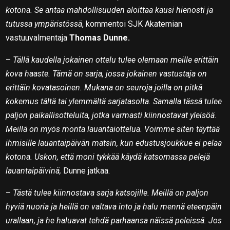
kotona. Se antaa mahdollisuuden aloittaa kausi hienosti ja
tutussa ympäristössä
, kommentoi SJK Akatemian
vastuuvalmentaja
Thomas Dunne.
–
Tällä kaudella jokainen ottelu tulee olemaan meille erittäin
kova haaste. Tämä on sarja, jossa jokainen vastustaja on
erittäin kovatasoinen. Mukana on seuroja joilla on pitkä
kokemus tältä tai ylemmältä sarjatasolta. Samalla tässä tulee
paljon paikallisotteluita, jotka varmasti kiinnostavat yleisöä.
Meillä on myös monta lauantaiottelua. Voimme siten täyttää
ihmisille lauantaipäivän matsin, kun edustusjoukkue ei pelaa
kotona. Uskon, että moni tykkää käydä katsomassa pelejä
lauantaipäivinä,
Dunne jatkaa.
–
Tästä tulee kiinnostava sarja katsojille. Meillä on paljon
hyviä nuoria ja heillä on valtava into ja halu mennä eteenpäin
urallaan, ja he haluavat tehdä parhaansa näissä peleissä. Jos