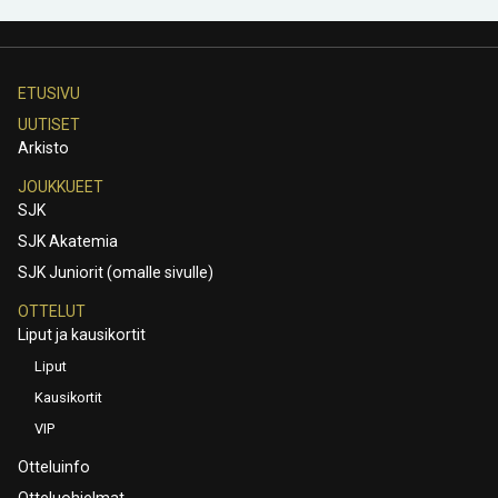
ETUSIVU
UUTISET
Arkisto
JOUKKUEET
SJK
SJK Akatemia
SJK Juniorit (omalle sivulle)
OTTELUT
Liput ja kausikortit
Liput
Kausikortit
VIP
Otteluinfo
Otteluohjelmat