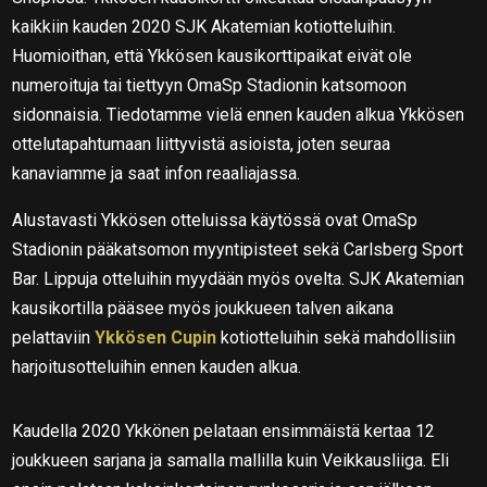
kaikkiin kauden 2020 SJK Akatemian kotiotteluihin.
Huomioithan, että Ykkösen kausikorttipaikat eivät ole
numeroituja tai tiettyyn OmaSp Stadionin katsomoon
sidonnaisia. Tiedotamme vielä ennen kauden alkua Ykkösen
ottelutapahtumaan liittyvistä asioista, joten seuraa
kanaviamme ja saat infon reaaliajassa.
Alustavasti Ykkösen otteluissa käytössä ovat OmaSp
Stadionin pääkatsomon myyntipisteet sekä Carlsberg Sport
Bar. Lippuja otteluihin myydään myös ovelta. SJK Akatemian
kausikortilla pääsee myös joukkueen talven aikana
pelattaviin
Ykkösen Cupin
kotiotteluihin sekä mahdollisiin
harjoitusotteluihin ennen kauden alkua.
Kaudella 2020 Ykkönen pelataan ensimmäistä kertaa 12
joukkueen sarjana ja samalla mallilla kuin Veikkausliiga. Eli