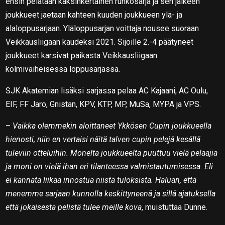
ensin pelataan kaksinkertainen runkosarja ja sen jälkeen
joukkueet jaetaan kahteen kuuden joukkueen ylä- ja
alaloppusarjaan. Yläloppusarjan voittaja nousee suoraan
Veikkausliigaan kaudeksi 2021. Sijoille 2.-4 päätyneet
joukkueet karsivat paikasta Veikkausliigaan
kolmivaiheisessa loppusarjassa.
SJK Akatemian lisäksi sarjassa pelaa AC Kajaani, AC Oulu,
EIF, FF Jaro, Gnistan, KPV, KTP, MP, MuSa, MYPA ja VPS.
–
Vaikka olemmekin aloittaneet Ykkösen Cupin joukkueella
hienosti, niin en vertaisi näitä talven cupin pelejä kesällä
tuleviin otteluihin. Monelta joukkueelta puuttuu vielä pelaajia
ja moni on vielä ihan eri tilanteessa valmistautumisessa. Eli
ei kannata liikaa innostua niistä tuloksista. Haluan, että
menemme sarjaan kunnolla keskittyneenä ja sillä ajatuksella
että jokaisesta pelistä tulee meille kova
, muistuttaa Dunne.