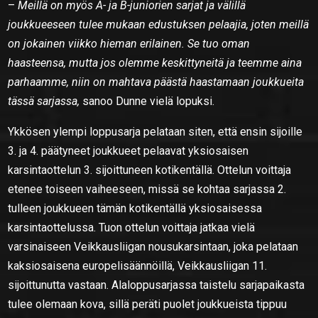
–
Meillä on myös A- ja B-juniorien sarjat ja välillä
joukkueeseen tulee mukaan edustuksen pelaajia, joten meillä
on jokainen viikko hieman erilainen. Se tuo oman
haasteensa, mutta jos olemme keskittyneitä ja teemme aina
parhaamme, niin on mahtava päästä haastamaan joukkueita
tässä sarjassa,
sanoo Dunne vielä lopuksi.
Ykkösen ylempi loppusarja pelataan siten, että ensin sijoille
3. ja 4. päätyneet joukkueet pelaavat yksiosaisen
karsintaottelun 3. sijoittuneen kotikentällä. Ottelun voittaja
etenee toiseen vaiheeseen, missä se kohtaa sarjassa 2.
tulleen joukkueen tämän kotikentällä yksiosaisessa
karsintaottelussa. Tuon ottelun voittaja jatkaa vielä
varsinaiseen Veikkausliigan nousukarsintaan, joka pelataan
kaksiosaisena europelisäännöillä, Veikkausliigan 11.
sijoittunutta vastaan. Alaloppusarjassa taistelu sarjapaikasta
tulee olemaan kova, sillä peräti puolet joukkueista tippuu