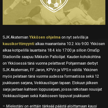
SJK Akatemian
Ykkösen ohjelma
on nyt selvillä ja
kausikorttimyynti
alkaa maanantaina 10.2. klo 9:00. Ykkösen
alkaa kotipelillä lauantaina 18.4. klo 17:00 ja silloin OmaSp
Stadionille saapuu Mikkelin Palloilijat. Kauden kohokohtina
on Ykkösessä tänä vuonna pelattavat Pohjanmaan derbyt
SJK Akatemian, FF Jaron, KPV:n ja VPS:n välillä. Ykkönen
myös pelataan tänä vuonna uudessa formaatissa sekä 12
joukkueen sarjana, Veikkausliigan tapaan. Elokuun jälkeen
sarja jaetaan kahteen loppusarjaan, joissa ratkotaan nousijat
Veikkausliigaan sekä Kakkoseen tippuvat joukkueet.
–
Mielestäni on erittäin tärkeää päästä aloittamaan kausi