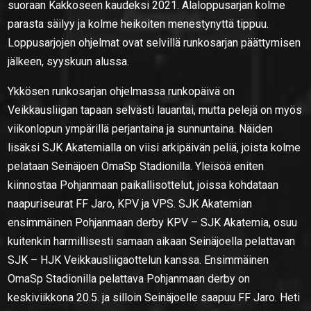
suoraan Kakkoseen kaudeksi 2021. Alaloppusarjan kolme
parasta säilyy ja kolme heikoiten menestynyttä tippuu.
Loppusarjojen ohjelmat ovat selvillä runkosarjan päättymisen
jälkeen, syyskuun alussa.
Ykkösen runkosarjan ohjelmassa runkopäivä on
Veikkausliigan tapaan selvästi lauantai, mutta pelejä on myös
viikonlopun ympärillä perjantaina ja sunnuntaina. Näiden
lisäksi SJK Akatemialla on viisi arkipäivän peliä, joista kolme
pelataan Seinäjoen OmaSp Stadionilla. Yleisöä eniten
kiinnostaa Pohjanmaan paikallisottelut, joissa kohdataan
naapuriseurat FF Jaro, KPV ja VPS. SJK Akatemian
ensimmäinen Pohjanmaan derby KPV – SJK Akatemia, osuu
kuitenkin harmillisesti samaan aikaan Seinäjoella pelattavan
SJK – HJK Veikkausliigaottelun kanssa. Ensimmäinen
OmaSp Stadionilla pelattava Pohjanmaan derby on
keskiviikkona 20.5. ja silloin Seinäjoelle saapuu FF Jaro. Heti