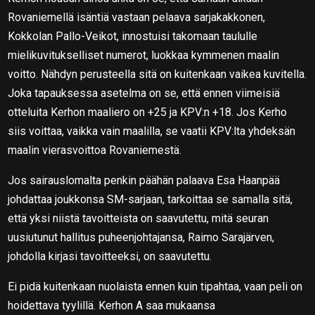
Rovaniemellä isäntiä vastaan pelaava sarjakakkonen,
Kokkolan Pallo-Veikot, innostuisi takomaan taululle
mielikuvitukselliset numerot, luokkaa kymmenen maalin
voitto. Nähdyn perusteella sitä on kuitenkaan vaikea kuvitella.
Joka tapauksessa asetelma on se, että ennen viimeisiä
otteluita Kerhon maaliero on +25 ja KPV:n +18. Jos Kerho
siis voittaa, vaikka vain maalilla, se vaatii KPV:lta yhdeksän
maalin vierasvoittoa Rovaniemestä.
Jos sairauslomalta penkin päähän palaava Esa Haanpää
johdattaa joukkonsa SM-sarjaan, tarkoittaa se samalla sitä,
että yksi niistä tavoitteista on saavutettu, mitä seuran
uusiutunut hallitus puheenjohtajansa, Raimo Sarajärven,
johdolla kirjasi tavoitteeksi, on saavutettu.
Ei pidä kuitenkaan nuolaista ennen kuin tipahtaa, vaan peli on
hoidettava tyylillä. Kerhon A saa mukaansa