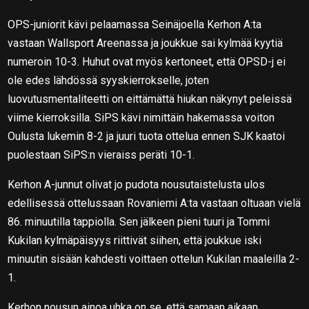
OPS-juniorit kävi pelaamassa Seinäjoella Kerhon A:ta
vastaan Wallsport Areenassa ja joukkue sai kylmää kyytiä
numeroin 10-3. Huhut ovat myös kertoneet, että OPSD-j ei
ole edes lähdössä syyskierrokselle, joten
luovutusmentaliteetti on eittämättä hiukan näkynyt peleissä
viime kierroksilla. SiPS kävi nimittäin hakemassa voiton
Oulusta lukemin 8-2 ja juuri tuota ottelua ennen SJK kaatoi
puolestaan SiPS:n vieraiss peräti 10-1.
Kerhon A-junnut olivat jo pudota nousutaistelusta ulos
edellisessä ottelussaan Rovaniemi A:ta vastaan oltuaan vielä
86. minuutilla tappiolla. Sen jälkeen pieni tuuri ja Tommi
Kukilan kylmäpäisyys riittivät siihen, että joukkue iski
minuutin sisään kahdesti voittaen ottelun Kukilan maaleilla 2-
1.
Kerhon nousun ainoa uhka on se, että samaan aikaan