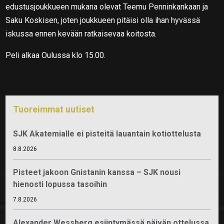
edustusjoukkueen mukana olevat Teemu Penninkankaan ja
Saku Koskisen, joten joukkueen pitäisi olla ihan hyvässä
iskussa ennen kevään ratkaisevaa koitosta.
Peli alkaa Oulussa klo 15.00.
Tuoreimmat uutiset
SJK Akatemialle ei pisteitä lauantain kotiottelusta
8.8.2026
Pisteet jakoon Gnistanin kanssa – SJK nousi
hienosti lopussa tasoihin
7.8.2026
Alexander Wessberg esiintymässä päivän ottelussa