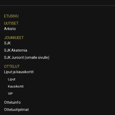
ETUSIVU
UUTISET
Arkisto
JOUKKUEET
SJK
SJK Akatemia
SJK Juniorit (omalle sivulle)
OTTELUT
Liput ja kausikortit
Liput
Kausikortit
VIP
Otteluinfo
Otteluohjelmat