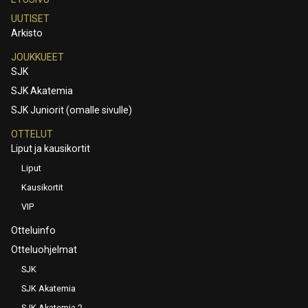
UUTISET
Arkisto
JOUKKUEET
SJK
SJK Akatemia
SJK Juniorit (omalle sivulle)
OTTELUT
Liput ja kausikortit
Liput
Kausikortit
VIP
Otteluinfo
Otteluohjelmat
SJK
SJK Akatemia
SJK Akatemia 2