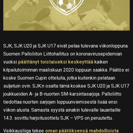
SJK, SJK U20 ja SJK U17 eivät pelaa tulevana viikonloppuna.
Suomen Palloliiton Liittohallitus on koronavirusepidemian
vuoksi
päättänyt toistaiseksi keskeyttää
kaiken
kilpailutoiminnan maaliskuun 2020 loppuun saakka. Päätös ei
koske Suomen Cupin otteluita, jotka kuitenkin pelataan
suljetuin ovin. SJK:n osalta tämä koskee SJK U20 ja SJK U17
joukkueiden A- ja B-nuorten SM-karsintasarjoja. Palloliitto
tiedottaa nuorten sarjojen loppuunviemisestä lisää ensi
viikon alusta. Samasta syystä ainakin tulevalle lauantaille
14.3. sovittu harjoitusottelu SJK – VPS on peruutettu.
Veikkausliiga tekee
oman päätöksensä mahdollisista