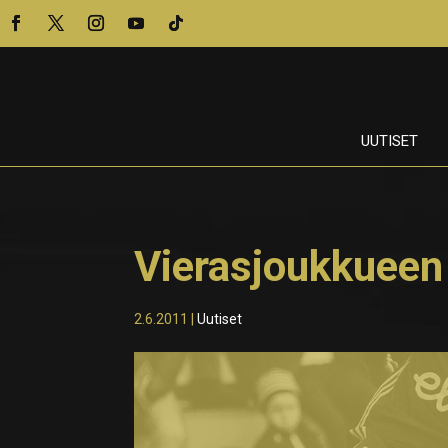
UUTISET
Vierasjoukkueen
2.6.2011
|
Uutiset