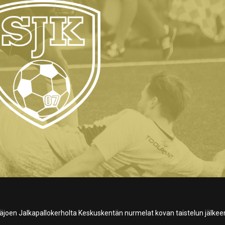
oen Jalkapallokerholta Keskuskentän nurmelat kovan taistelun jälkee