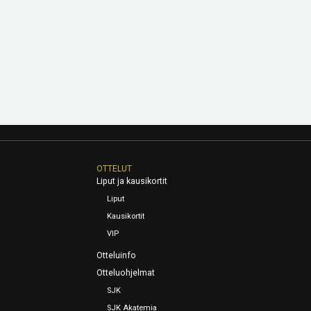
OTTELUT
Liput ja kausikortit
Liput
Kausikortit
VIP
Otteluinfo
Otteluohjelmat
SJK
SJK Akatemia