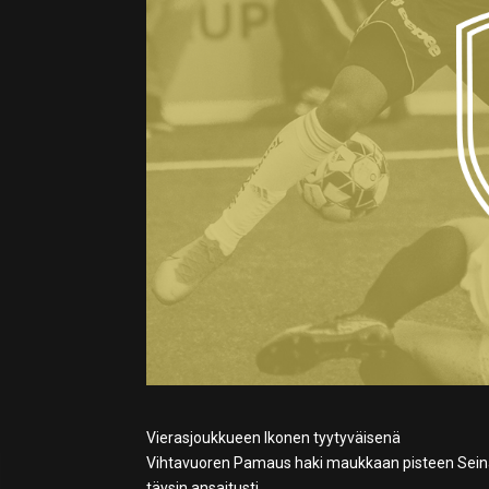
Vierasjoukkueen Ikonen tyytyväisenä
Vihtavuoren Pamaus haki maukkaan pisteen Seinäj
täysin ansaitusti.