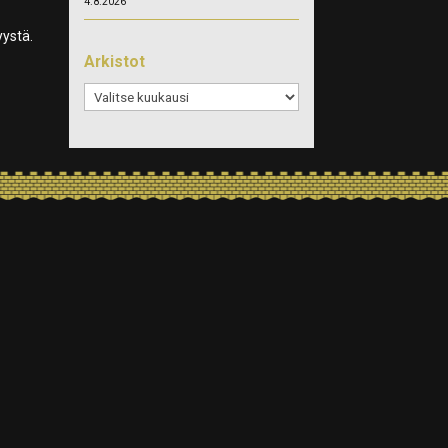
4.8.2026
yystä.
Arkistot
Arkistot