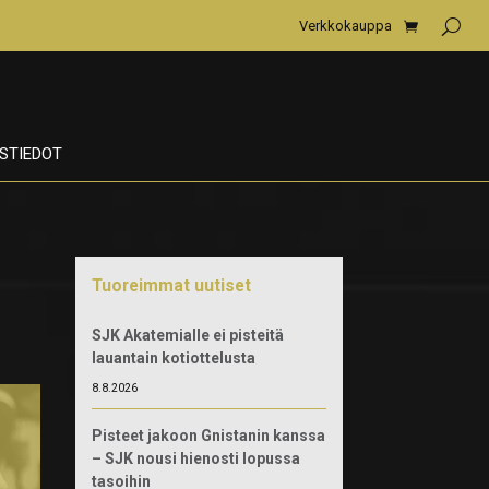
Verkkokauppa
STIEDOT
Tuoreimmat uutiset
SJK Akatemialle ei pisteitä
lauantain kotiottelusta
8.8.2026
Pisteet jakoon Gnistanin kanssa
– SJK nousi hienosti lopussa
tasoihin