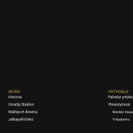
SEURA
YRITYKSILLE
Historia
Palvelut yrityksi
OmaSp Stadion
Yhteistyössä
Wallsport Areena
Meidän Kaup
Jalkapallolukio
Yrityskerho