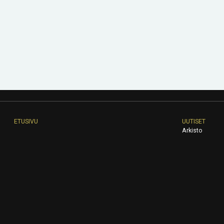
ETUSIVU
UUTISET
Arkisto