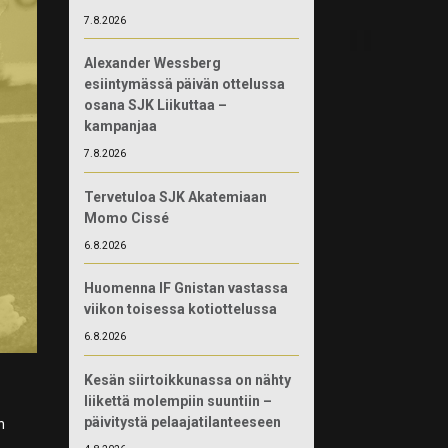
7.8.2026
Alexander Wessberg
esiintymässä päivän ottelussa
osana SJK Liikuttaa –
kampanjaa
7.8.2026
Tervetuloa SJK Akatemiaan
Momo Cissé
6.8.2026
Huomenna IF Gnistan vastassa
viikon toisessa kotiottelussa
6.8.2026
Kesän siirtoikkunassa on nähty
liikettä molempiin suuntiin –
päivitystä pelaajatilanteeseen
n