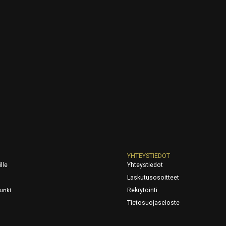
YHTEYSTIEDOT
lle
Yhteystiedot
Laskutusosoitteet
Rekrytointi
unki
Tietosuojaseloste