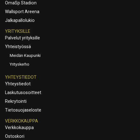
OmaSp Stadion
Wallsport Areena
Jalkapallolukio
YRITYKSILLE
Palvelut yrityksille
Yhteistyössä
Meidän Kaupunki
Yrityskerho
YHTEYSTIEDOT
Yhteystiedot
Laskutusosoitteet
Rekrytointi
Tietosuojaseloste
VERKKOKAUPPA
Verkkokauppa
Ostoskori