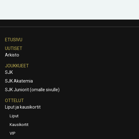
ETUSIVU
UUTISET
Arkisto
JOUKKUEET
SJK
SJK Akatemia
SJK Juniorit (omalle sivulle)
OTTELUT
Liput ja kausikortit
Liput
Kausikortit
VIP