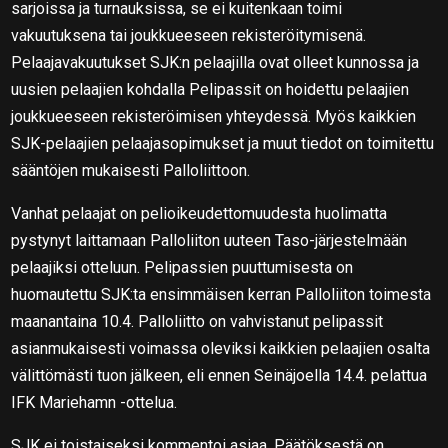
sarjoissa ja turnauksissa, se ei kuitenkaan toimi
vakuutuksena tai joukkueeseen rekisteröitymisenä.
Pelaajavakuutukset SJK:n pelaajilla ovat olleet kunnossa ja
uusien pelaajien kohdalla Pelipassit on hoidettu pelaajien
joukkueeseen rekisteröimisen yhteydessä. Myös kaikkien
SJK-pelaajien pelaajasopimukset ja muut tiedot on toimitettu
sääntöjen mukaisesti Palloliittoon.
Vanhat pelaajat on pelioikeudettomuudesta huolimatta
pystynyt laittamaan Palloliiton uuteen Taso-järjestelmään
pelaajiksi otteluun. Pelipassien puuttumisesta on
huomautettu SJK:ta ensimmäisen kerran Palloliiton toimesta
maanantaina 10.4. Palloliitto on vahvistanut pelipassit
asianmukaisesti voimassa oleviksi kaikkien pelaajien osalta
välittömästi tuon jälkeen, eli ennen Seinäjoella 14.4. pelattua
IFK Mariehamn -ottelua.
SJK ei toistaiseksi kommentoi asiaa. Päätöksestä on