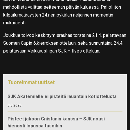
mahdollista valittaa seitsemän päivän kuluessa, Palloliiton
kilpailumääräysten 24:nen pykälän neljännen momentin
mukaisesti.
Joukkue toivoo keskittymisrauhaa torstaina 21.4. pelattavaan
Suomen Cupin 6.kierroksen otteluun, sekä sunnuntaina 24.4.
pelattavaan Veikkausliigan SJK – Ilves otteluun.
Tuoreimmat uutiset
SJK Akatemialle ei pisteitä lauantain kotiottelusta
8.8.2026
Pisteet jakoon Gnistanin kanssa – SJK nousi
hienosti lopussa tasoihin