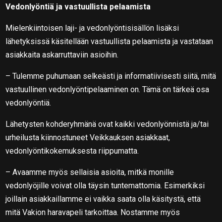
Vedonlyöntiä ja vastuullista pelaamista
Mielenkiintoisen laji- ja vedonlyöntisisällön lisäksi
lähetyksissä käsitellään vastuullista pelaamista ja vastataan
asiakkaita askarruttaviin asioihin.
– Tulemme puhumaan selkeästi ja informatiivisesti siitä, mitä
vastuullinen vedonlyöntipelaaminen on. Tämä on tärkeä osa
vedonlyöntiä.
Lähetysten kohderyhmänä ovat kaikki vedonlyönnistä ja/tai
urheilusta kiinnostuneet Veikkauksen asiakkaat,
vedonlyöntikokemuksesta riippumatta.
– Avaamme myös sellaisia asioita, mitkä monille
vedonlyöjille voivat olla täysin tuntemattomia. Esimerkiksi
joillain asiakkaillamme ei vaikka saata olla käsitystä, että
mitä Vakion haravapeli tarkoittaa. Nostamme myös