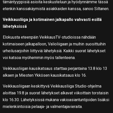
tämäntyyppisiä asioita keskusteluun ja hyödynnämme tässä
etenkin kanssakäymistä asiakkaiden kanssa, sanoo Siltanen.
Veikkausliiga ja kotimainen jalkapallo vahvasti esillä
lähetyksissä
Elokuusta eteenpäin VeikkausTV-studioissa nähdään
kotimaiseen jalkapalloon, Valioliigaan ja muihin suosittuihin
urheilusarjoihin liittyviä lähetyksiä. Kaikki suorat lähetykset
voi katsoa myöhemmin myös tallenteena.
Veikkausliigan kausikatsaus starttaa perjantaina 13.8 klo 13
alkaen ja Miesten Ykkösen kausikatsaus klo 16.
Veikkausliigaan keskittyvä Veikkausliiga Studio-ohjelma
aloittaa 19.8 ja suorat lähetykset alkavat viikoittain torstaisin
klo 16.30. Lähetyksissä mukana vakioasiantuntijoiden lisäksi
mielenkiintoisia pelaaja- ja valmentajavieraita.