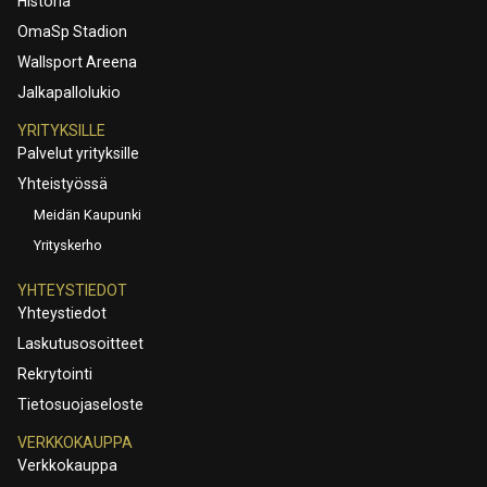
Historia
OmaSp Stadion
Wallsport Areena
Jalkapallolukio
YRITYKSILLE
Palvelut yrityksille
Yhteistyössä
Meidän Kaupunki
Yrityskerho
YHTEYSTIEDOT
Yhteystiedot
Laskutusosoitteet
Rekrytointi
Tietosuojaseloste
VERKKOKAUPPA
Verkkokauppa