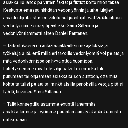
asiakkaille lähes päivittäin faktat ja fiktiot kertoimien takaa.
Keskustelemassa nähdään vedonlyönnin ja urheilulajien
asiantuntijoita, studion vakituiset juontajat ovat Veikkauksen
vedonlyönnin konseptipäällikkö Sami Siltanen ja
vedonlyöntiammattilainen Daniel Rantanen.
– Tarkoituksena on antaa asiakkaillemme ajatuksia ja
työkaluja siitä, että millä eri tavoilla vedonlyöntiä voi pelata ja
mitä vedonlyönnissä on hyvä ottaa huomioon.
Lähetyksemme eivät ole vihjepalvelu, emmekä tule
puhumaan tai ohjaamaan asiakkaita sen suhteen, että mitä
kohteita tulisi pelata tai minkälaisilla panoksilla vetoja pitäisi
lyödä, kuvailee Sami Siltanen.
– Tällä konseptilla astumme entistä lähemmäs
asiakkaitamme ja pyrimme parantamaan asiakaskokemusta
entisestään.