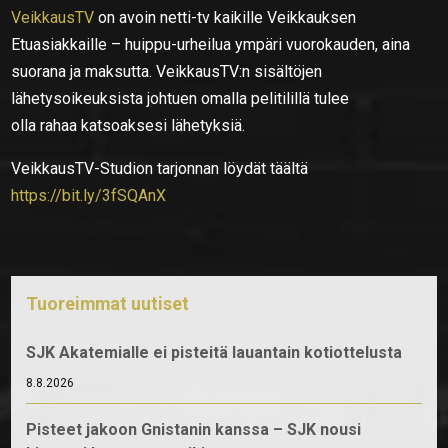
VeikkausTV
on avoin netti-tv kaikille Veikkauksen
Etuasiakkaille – huippu-urheilua ympäri vuorokauden, aina
suorana ja maksutta. VeikkausTV:n sisältöjen
lähetysoikeuksista johtuen omalla pelitilillä tulee
olla rahaa katsoaksesi lähetyksiä.
VeikkausTV-Studion tarjonnan löydät täältä
https://bit.ly/3fSQAnX
Tuoreimmat uutiset
SJK Akatemialle ei pisteitä lauantain kotiottelusta
8.8.2026
Pisteet jakoon Gnistanin kanssa – SJK nousi