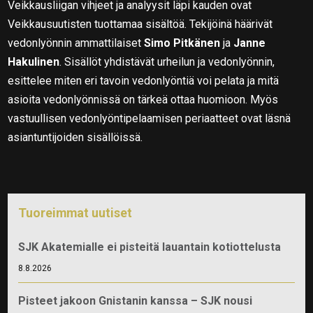
Veikkausliigan vihjeet ja analyysit läpi kauden ovat
Veikkausuutisten tuottamaa sisältöä. Tekijöinä häärivät
vedonlyönnin ammattilaiset
Simo Pitkänen
ja
Janne
Hakulinen
. Sisällöt yhdistävät urheilun ja vedonlyönnin,
esittelee miten eri tavoin vedonlyöntiä voi pelata ja mitä
asioita vedonlyönnissä on tärkeä ottaa huomioon. Myös
vastuullisen vedonlyöntipelaamisen periaatteet ovat läsnä
asiantuntijoiden sisällöissä.
Tuoreimmat uutiset
SJK Akatemialle ei pisteitä lauantain kotiottelusta
8.8.2026
Pisteet jakoon Gnistanin kanssa – SJK nousi