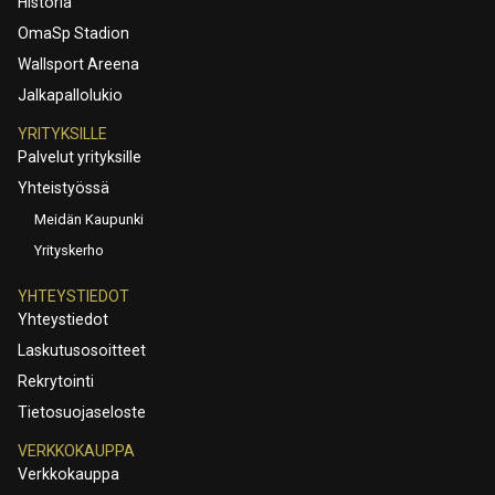
Historia
OmaSp Stadion
Wallsport Areena
Jalkapallolukio
YRITYKSILLE
Palvelut yrityksille
Yhteistyössä
Meidän Kaupunki
Yrityskerho
YHTEYSTIEDOT
Yhteystiedot
Laskutusosoitteet
Rekrytointi
Tietosuojaseloste
VERKKOKAUPPA
Verkkokauppa