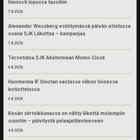
hienosti lopussa tasoihin
7.8.2026
Alexander Wessberg esiintymässä päivän ottelussa
osana SJK Liikuttaa – kampanjaa
7.8.2026
Tervetuloa SJK Akatemiaan Momo Cissé
6.8.2026
Huomenna IF Gnistan vastassa viikon toisessa
kotiottelussa
6.8.2026
Kesän siirtoikkunassa on nähty liikettä molempiin
suuntiin – päivitystä pelaajatilanteeseen
4.8.2026