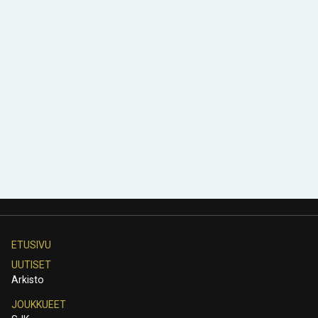
ETUSIVU
UUTISET
Arkisto
JOUKKUEET