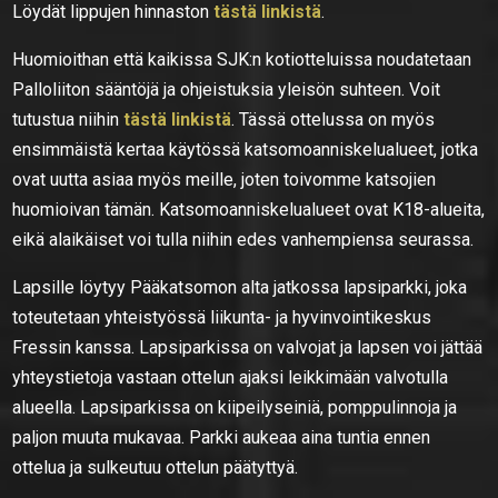
Löydät lippujen hinnaston
tästä linkistä
.
Huomioithan että kaikissa SJK:n kotiotteluissa noudatetaan
Palloliiton sääntöjä ja ohjeistuksia yleisön suhteen. Voit
tutustua niihin
tästä linkistä
. Tässä ottelussa on myös
ensimmäistä kertaa käytössä katsomoanniskelualueet, jotka
ovat uutta asiaa myös meille, joten toivomme katsojien
huomioivan tämän. Katsomoanniskelualueet ovat K18-alueita,
eikä alaikäiset voi tulla niihin edes vanhempiensa seurassa.
Lapsille löytyy Pääkatsomon alta jatkossa lapsiparkki, joka
toteutetaan yhteistyössä liikunta- ja hyvinvointikeskus
Fressin kanssa. Lapsiparkissa on valvojat ja lapsen voi jättää
yhteystietoja vastaan ottelun ajaksi leikkimään valvotulla
alueella. Lapsiparkissa on kiipeilyseiniä, pomppulinnoja ja
paljon muuta mukavaa. Parkki aukeaa aina tuntia ennen
ottelua ja sulkeutuu ottelun päätyttyä.