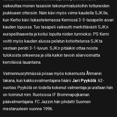
vaikeuttaa monen tasaisiin tekonurmialustoihin tottuneiden
joukkueen otteisiin. Näin kävi myös viime kaudella SJK:lle,
kun Kerho kävi liukastelemassa Kemissä 3-3-tasapelin aivan
kauden lopussa. Tuo tasapeli vaikeutti merkittävästi SJK:n
europelihaaveita ja koitui lopulta niiden turmioksi. PS Kemi
voitti myös kauden alussa pelatun kotiottelunsa SJK:ta
vastaan peräti 3-1-luvuin. SJK:n pitääkin ottaa noista
tuloksista onkeensa ja olla kaikin tavoin aliarvioimatta
kemiläisiä lauantaina.
Valmennusryhmässä piisaa myös kokemusta Åhmanin
takana, kun kakkosvalmentajana häärii
Jari Pyykölä
. 62-
vuotias Pyykölä on todella kokenut valmentaja ja urallaan hän
on toiminut mm. Ruotsissa IF Brommapojkarnan
päävalmentajana. FC Jazzin hän johdatti Suomen
mestaruuteen vuonna 1996.