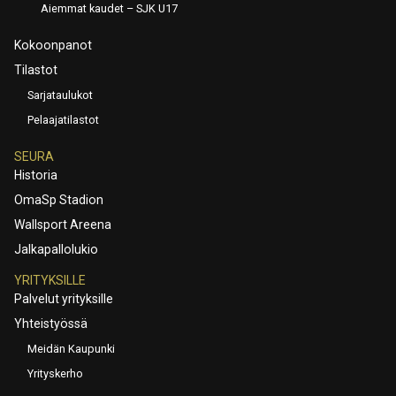
Aiemmat kaudet – SJK U17
Kokoonpanot
Tilastot
Sarjataulukot
Pelaajatilastot
SEURA
Historia
OmaSp Stadion
Wallsport Areena
Jalkapallolukio
YRITYKSILLE
Palvelut yrityksille
Yhteistyössä
Meidän Kaupunki
Yrityskerho