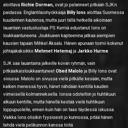
aloittava
Richie Dorman,
ovat jo pelanneet pitkään SJK:n
paidassa. Englantilaishyökkääjä
Billy Ions
aloittaa Suomessa
kuudennen kautensa, mutta juuri tällä hetkellä aikoinaan
lauantain vastustustaja PS Kemiä edustanut Ions on
loukkaantuneena. Joukkueen kapteenina jatkaa aiempien
kausien tapaan Mihkel Aksalu. Hänen apunaan toimii kokenut
johtajakaksikko
Mehmet Hetemaj
ja
Jarkko Hurme
.
SJK saa lauantaina jalkeille kovan ryhmän, vain
pitkäaikaisloukkaantuneet
Obed Malolo
ja Billy Ions ovat
sivussa. Malolo on sivussa vielä pitkälle kesään, mutta
kaiken menessä hyvin, hänet nähdään kentillä kauden
viimeisellä kolmanneksella. Ionsia odoteltiin jo huhtikuun
alkuun kentille, mutta hänellä kestää vielä huhtikuun
loppupuolelle, ennen kuin hän on taas täydessä iskussa.
Vaikka Ions olisikin fyysisesti jo kunnossa, pitää hänen
tehdä vielä pelikunnon kanssa töitä.