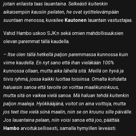
jotain erilaista taas lauantaina. Selkeästi kuitenkin
aikaisempiin kausiin peilaten, he ovat syöttelevämpään
suuntaan menossa,
kuvailee
Kautonen
lauantain vastustajaa.
Vahid Hambo uskoo SJK:n sekä omien mahdollisuuksien
olevan paremmat tällä kaudella.
–
Itse olen tällä hetkellä paljon paremmassa kunnossa kuin
viime kaudella. En nyt sano että ihan vieläkään 100%
kunnossa ollaan, mutta aika lähellä sitä. Meillä on hyvä ja
tiivis ryhmä, jossa kaikki luottaa toisiinsa. Omalta kohdalta
haluaisin sanoa että tavoite on voittaa maalikuninkuus,
mutta sitä on vaikea vielä sanoa. Mä haluan tehdä kuitenkin
paljon maaleja. Hyökkääjänä, voitot on aina voittoja, mutta
jos teet itse vielä siinä maalin, niin se on kruunu sille päivälle.
Jos lauantaina pelaan, niin voisi sanoa että joo
, päättää
Hambo
arvoituksellisesti, samalla hymyillen leveästi.