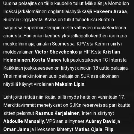
Uusina pelaajina on tälle kaudelle tullut Mäkelän ja Mombilon
lisäksi järkälemäinen englantilaishyökkääjä
Hakeem Araba
,
Ruotsin Örgrytestä. Araba on tullut tunnetuksi Ruotsin
sarjoissa Superman-lempinimellä valtavien muskeleidensa
ansiosta. Hän onkin kenties yksi jalkapallokenttien isoimpia
muskelihirmuja, ainakin Suomessa. KPV:sta Kemiin siirtyi
moldovalainen
Victor Shevchenko
ja HIFK:sta
Kristian
Heinolainen
.
Kosta Manev
tuli puolustukseen FC Interistä.
Kaikkiaan joukkueeseen on liittynyt ainakin 18 uutta pelaajaa.
Yksi mielenkiintoinen uusi pelaaja on SJK:ssa aikoinaan
näytillä käynyt virolainen
Maksim Lipin
.
Lähtijöitä riittää niin ikään, sillä myös heitä on vähintään 17.
Merkittävimmät menetykset on SJK:n reserveissä pari kautta
sitten pelannut
Rasmus Karjalainen
, Interiin siirtynyt
Abdoulie Mansally
, VPS:aan siirtyneet
Aubrey David
ja
Omar Jama
ja Ilvekseen lähtenyt
Matias Ojala
.
Filip