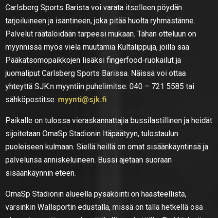
Carlsberg Sports Barista voi varata itselleen pöydän
tarjoiluineen ja isäntineen, joka pitää huolta ryhmästänne.
Palvelut räätälöidään tarpeesi mukaan. Tähän otteluun on
myynnissä myös vielä muutamia Kultalippuja, joilla saa
Pääkatsomopaikkojen lisäksi fingerfood-ruokailut ja
juomaliput Carlsberg Sports Barissa. Näissä voi ottaa
yhteyttä SJK:n myyntiin puhelimitse: 040 – 721 5585 tai
sähköpostitse:
myynti@sjk.fi
Paikalle on tulossa vieraskannattajia bussilastillinen ja heidät
sijoitetaan OmaSp Stadionin Itäpäätyyn, tulostaulun
puoleiseen kulmaan. Siellä heillä on omat sisäänkäyntinsä ja
palvelunsa anniskeluineen. Bussi ajetaan suoraan
sisäänkäynnin eteen.
OmaSp Stadionin alueella pysäköinti on haasteellista,
varsinkin Wallsportin edustalla, missä on tällä hetkellä osa