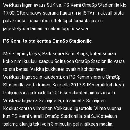
Veikkausliigan avaus SJK vs. PS Kemi OmaSp Stadionilla klo
17:00. Ottelu näkyy suorana Ruutu+:n ja ISTV:n maksullisista
palveluista. Lisää infoa ottelutapahtumasta ja sen
järjestelyistä tämän ennakon loppuosassa.
PS Kemi toista kertaa OmaSp Stadionille
Meri-Lapin ylpeys, Palloseura Kemi Kings, kuten seuran
koko nimi kuuluu, saapuu Seinäjoen OmaSp Stadionille vasta
toista kertaa. Vaikka joukkueet ovatkin kohdanneet
Veikkausliigassa jo kuudesti, on PS Kemin vierailu OmaSp
Stadionilla vasta toinen. Kaudella 2017 SJK vieraili kahdesti
Pohjoisessa ja kaudella 2016 kemiläisten ainoa vierailu
Veikkausliigassa Seinäjoella, oli samalla Seinäjoen
Keskuskentän viimeinen Veikkausliigaottelu. Viime vuonna
kun PS Kemi vieraili OmaSp Stadionilla, sai SJK otteluun
salama-alun ja teki vain 3 minuutin pelin jälkeen maalin.