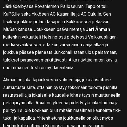
Jänkäderbyssä Rovaniemen Palloseuran. Tappiot tuli
KuPS:lle sekä Ykkösen AC Kajaanille ja AC Oululle. Sen
lisäksi joukkue pelasi tasapelin Kakkosessa pelaavan
MuSan kanssa. Joukkueen päävalmentaja
Jari Åhman
kuitenkin vakuutteli Helsingissä pidetyssä Veikkausliigan
media-avauksessa, että kun varsinainen sarja alkaa ja
joukkue pääsee pienestä Junkohallistaan ulos pelaamaan,
tulokset paranevat merkittävästi. Aika näyttää miten käy ja
ensimmäinen testi on nyt lauantaina.
Åhman on joka tapauksessa valmentaja, joka ansaitsee
suitsutusta siitä, että hän pystyy tekemään tulosta pienillä
resursseilla ja jokaiselle kaudelle lähes täysin muuttuneella
pelaajaryhmällä. Asiat on yleensä pidetty yksinkertaisina ja
pelityyli ei ole koskaan ollut mitään maailman kauneinta tiki-
taka -jalkapalloa. Yhtenä etuna joukkueella on ollut myös
heidän kotikenttänsä Kemissä, jossa pehmeä nurmi