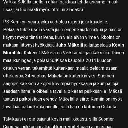
Vaikka SJK:lla tuolloin olikin paikkoja tehdä useampi maali
lisää, jäi tuo maali myös ottelun ainoaksi.
PS Kemi on seura, joka uudistuu rajusti joka kaudelle.
Pelaajia tulee usein vasta juuri ennen kauden alkua ja näin on
käynyt myös tänä talvena, kun vielä aivan viime viikkoina on
mukaan liittynyt hyökkääjä
Juho Mäkelä
ja laitapelaaja
Kevin
Mombilo
. Kokenut Mäkelä on Veikkausliigan kaksinkertainen
maalikuningas ja pelasi SJK:ssa kaudella 2014 kuuden
ottelun verran, tekemättä kuitenkaan maalia pelaamissaan
otteluissa. 34-vuotias Mäkelä on kuitenkin yksi Suomen
sarjojen kaikkien aikojen kovimpia hyökkääjiä ja kun palloja
saadaan hänelle oikealla tavalla, oikeaan paikkaan, ei Mäksä
taatusti paikoistaan erehdy. Mäkelälle siirto Kemiin on myös
tavallaan paluu kotikonnuille, sillä hän on kotoisin Oulusta.
Talvikausi ei ole sujunut kovin mallikkaasti, sillä Suomen
Cupissa joukkue jäi alkulohkoon, voitettuaan ainoastaan