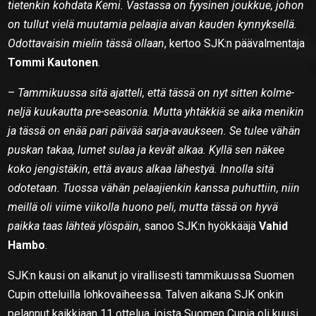
tietenkin kohdata Kemi. Vastassa on fyysinen joukkue, johon
on tullut vielä muutamia pelaajia aivan kauden kynnyksellä.
Odottavaisin mielin tässä ollaan
, kertoo SJK:n päävalmentaja
Tommi Kautonen
.
–
Tammikuussa sitä ajatteli, että tässä on nyt sitten kolme-
neljä kuukautta pre-seasonia. Mutta yhtäkkiä se aika menikin
ja tässä on enää pari päivää sarja-avaukseen. Se tulee vähän
puskan takaa, lumet sulaa ja kevät alkaa. Kyllä sen näkee
koko jengistäkin, että avaus alkaa lähestyä. Innolla sitä
odotetaan. Tuossa vähän pelaajienkin kanssa puhuttiin, niin
meillä oli viime viikolla huono peli, mutta tässä on hyvä
paikka taas lähteä ylöspäin
, sanoo SJK:n hyökkääjä
Vahid
Hambo
.
SJK:n kausi on alkanut jo virallisesti tammikuussa Suomen
Cupin otteluilla lohkovaiheessa. Talven aikana SJK onkin
pelannut kaikkiaan 11 ottelua, joista Suomen Cupia oli kuusi.