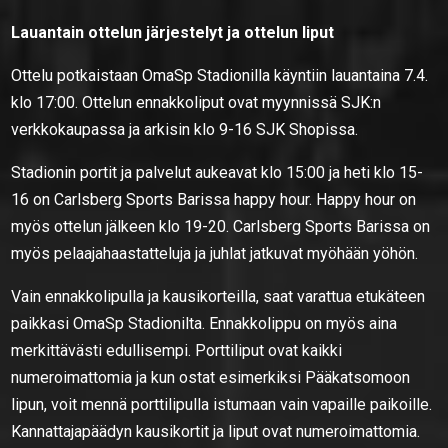
Lauantain ottelun järjestelyt ja ottelun liput
Ottelu potkaistaan OmaSp Stadionilla käyntiin lauantaina 7.4.
klo 17:00. Ottelun ennakkoliput ovat myynnissä SJK:n
verkkokaupassa ja arkisin klo 9-16 SJK Shopissa.
Stadionin portit ja palvelut aukeavat klo 15:00 ja heti klo 15-
16 on Carlsberg Sports Barissa happy hour. Happy hour on
myös ottelun jälkeen klo 19-20. Carlsberg Sports Barissa on
myös pelaajahaastatteluja ja juhlat jatkuvat myöhään yöhön.
Vain ennakkolipulla ja kausikorteilla, saat varattua etukäteen
paikkasi OmaSp Stadionilta. Ennakkolippu on myös aina
merkittävästi edullisempi. Porttiliput ovat kaikki
numeroimattomia ja kun ostat esimerkiksi Pääkatsomoon
lipun, voit mennä porttilipulla istumaan vain vapaille paikoille.
Kannattajapäädyn kausikortit ja liput ovat numeroimattomia.