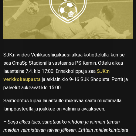
SJK:n viides Veikkausliigakausi alkaa kotiottelulla, kun se
saa OmaSp Stadionilla vastaansa PS Kemin. Ottelu alkaa
lauantaina 7.4. klo 17:00. Ennakkolippuja saa
SJK:n
verkkokaupasta
ja arkisin klo 9-16 SJK Shopista. Portit ja
palvelut aukeavat klo 15:00.
Säätiedotus lupaa lauantaille mukavaa säätä muutamalla
lämpöasteella ja joukkue on valmiina avaukseen.
–
Sarja alkaa taas, sanotaanko vihdoin ja viimein tämän
meidän valmistavan talven jälkeen. Erittäin mielenkiintoista