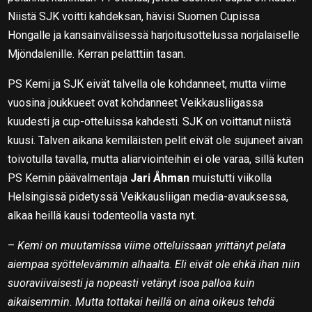
Niistä SJK voitti kahdeksan, hävisi Suomen Cupissa
Hongalle ja kansainvälisessä harjoitusottelussa norjalaiselle
Mjöndalenille. Kerran pelatttiin tasan.
PS Kemi ja SJK eivät talvella ole kohdanneet, mutta viime
vuosina joukkueet ovat kohdanneet Veikkausliigassa
kuudesti ja cup-otteluissa kahdesti. SJK on voittanut niistä
kuusi. Talven aikana kemiläisten pelit eivät ole sujuneet aivan
toivotulla tavalla, mutta aliarviointeihin ei ole varaa, sillä kuten
PS Kemin päävalmentaja
Jari Åhman
muistutti viikolla
Helsingissä pidetyssä Veikkausliigan media-avauksessa,
alkaa heillä kausi todenteolla vasta nyt.
–
Kemi on muutamissa viime otteluissaan yrittänyt pelata
aiempaa syöttelevämmin alhaalta. Eli eivät ole ehkä ihan niin
suoraviivaisesti ja nopeasti vetänyt isoa palloa kuin
aikaisemmin. Mutta tottakai heillä on aina oikeus tehdä