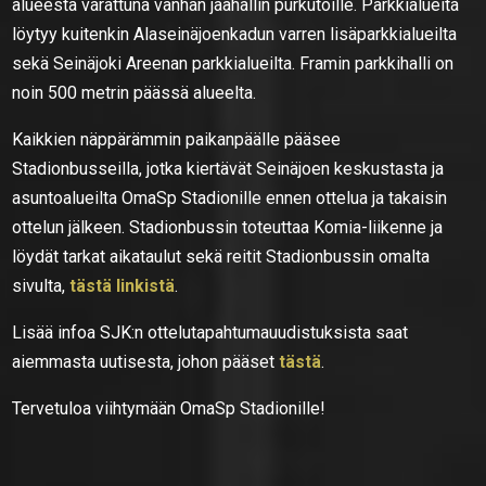
alueesta varattuna vanhan jäähallin purkutöille. Parkkialueita
löytyy kuitenkin Alaseinäjoenkadun varren lisäparkkialueilta
sekä Seinäjoki Areenan parkkialueilta. Framin parkkihalli on
noin 500 metrin päässä alueelta.
Kaikkien näppärämmin paikanpäälle pääsee
Stadionbusseilla, jotka kiertävät Seinäjoen keskustasta ja
asuntoalueilta OmaSp Stadionille ennen ottelua ja takaisin
ottelun jälkeen. Stadionbussin toteuttaa Komia-liikenne ja
löydät tarkat aikataulut sekä reitit Stadionbussin omalta
sivulta,
tästä linkistä
.
Lisää infoa SJK:n ottelutapahtumauudistuksista saat
aiemmasta uutisesta, johon pääset
tästä
.
Tervetuloa viihtymään OmaSp Stadionille!