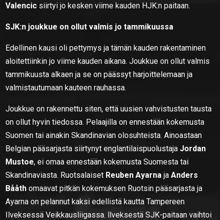
Valencic
siirtyi jo kesken viime kauden HJK:n paitaan.
SJK:n joukkue on ollut valmis jo tammikuussa
Edellinen kausi oli pettymys ja tämän kauden rakentaminen
aloitettiinkin jo viime kauden aikana. Joukkue on ollut valmis
tammikuusta alkaen ja se on päässyt harjoittelemaan ja
valmistautumaan kauteen rauhassa.
Joukkue on rakennettu siten, että uusien vahvistusten tausta
on ollut hyvin tiedossa. Pelaajilla on ennestään kokemusta
Suomen tai ainakin Skandinavian olosuhteista. Ainoastaan
Belgian pääsarjasta siirtynyt englantilaispuolustaja
Jordan
Mustoe
, ei omaa ennestään kokemusta Suomesta tai
Skandinaviasta. Ruotsalaiset
Reuben Ayarna
ja
Anders
Bååth
omaavat pitkän kokemuksen Ruotsin pääsarjasta ja
Ayarna on pelannut kaksi edellistä kautta Tampereen
Ilveksessä Veikkausliigassa. llveksestä SJK-paitaan vaihtoi