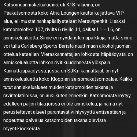
Katsomoanniskelualueina, eli K18 -alueina, on
Pääkatsomosta koko Atria Loungen kautta kuljettava VIP-
alue, eli mustat nahkapäällysteiset Mersunpenkit. Lisäksi
katsomolohko 107, riviltä 6 riville 11, paikat L1 – L6, on
anniskelualuetta. Sinne ei myydä istumapaikkoja, mutta sinne
voi tulla Carlsberg Sports Barista nauttimaan alkoholijuoman,
ottelua katsellen. Vieraskannattajien lohkosta Itäpäädystä, on
anniskelualuetta lohkon rivit kuudennestä ylöspäin.
Kannattajapäädyssä, jossa on SJK:n kannattajat, on nyt
anniskelualuetta koko Kloppien seisomakatsomoalue. Kaikki
tutut anniskelualueet muiden katsomoiden takana ja
ravintolatiloissa, on auki kuten ennenkin. Katsomoista löytyy
edelleen paljon tilaa joissa ei ole anniskelua, ja nämä nyt
perustettavat alueet parantavat viihtyvyyttä entisestään ja
nopeuttaa palvelua katsomoiden takana olevista
myyntikioskeista.