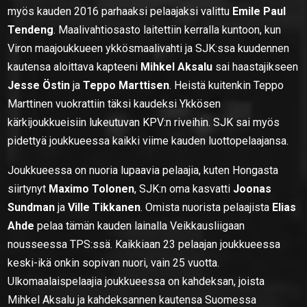
myös kauden 2016 parhaaksi pelaajaksi valittu
Emile Paul
Tendeng
. Maalivahtiosasto laitettiin kerralla kuntoon, kun
Viron maajoukkueen ykkösmaalivahti ja SJK:ssa kuudennen
kautensa aloittava kapteeni
Mihkel Aksalu
sai haastajikseen
Jesse Östin
ja
Teppo Marttisen
. Heistä kuitenkin Teppo
Marttinen vuokrattiin täksi kaudeksi Ykkösen
kärkijoukkueisiin lukeutuvan KPV:n riveihin. SJK sai myös
pidettyä joukkueessa kaikki viime kauden luottopelaajansa.
Joukkueessa on nuoria lupaavia pelaajia, kuten Hongasta
siirtynyt
Maximo Tolonen
, SJK:n oma kasvatti
Joonas
Sundman
ja
Ville Tikkanen
. Omista nuorista pelaajista
Elias
Ahde
pelaa tämän kauden lainalla Veikkausliigaan
nousseessa TPS:ssä. Kaikkiaan 23 pelaajan joukkueessa
keski-ikä onkin sopivan nuori, vain 25 vuotta.
Ulkomaalaispelaajia joukkueessa on kahdeksan, joista
Mihkel Aksalu ja kahdeksannen kautensa Suomessa