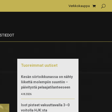
Verkkokauppa
STIEDOT
Tuoreimmat uutiset
Kesän siirtoikkunassa on nähty
liikettä molempiin suuntiin –
päivitystä pelaajatilanteeseen
4.8.2026
Isot pisteet vakuuttavalla 3–0
voitolla HJK:sta