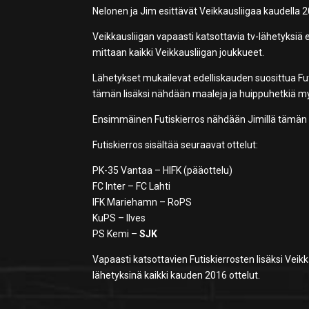
Nelonen ja Jim esittävät Veikkausliigaa kaudella 20
Veikkausliigan vapaasti katsottavia tv-lähetyksiä
mittaan kaikki Veikkausliigan joukkueet.
Lähetykset mukailevat edelliskauden suosittua Futi
tämän lisäksi nähdään maaleja ja huippuhetkiä my
Ensimmäinen Futiskierros nähdään Jimillä tämän vi
Futiskierros sisältää seuraavat ottelut:
PK-35 Vantaa – HIFK (pääottelu)
FC Inter – FC Lahti
IFK Mariehamn – RoPS
KuPS – Ilves
PS Kemi –
SJK
Vapaasti katsottavien Futiskierrosten lisäksi Veik
lähetyksinä kaikki kauden 2016 ottelut.