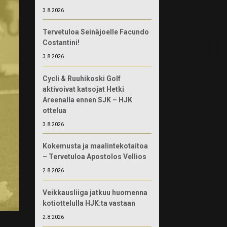
3.8.2026
Tervetuloa Seinäjoelle Facundo
Costantini!
3.8.2026
Cycli & Ruuhikoski Golf
aktivoivat katsojat Hetki
Areenalla ennen SJK – HJK
ottelua
3.8.2026
Kokemusta ja maalintekotaitoa
– Tervetuloa Apostolos Vellios
2.8.2026
Veikkausliiga jatkuu huomenna
kotiottelulla HJK:ta vastaan
2.8.2026