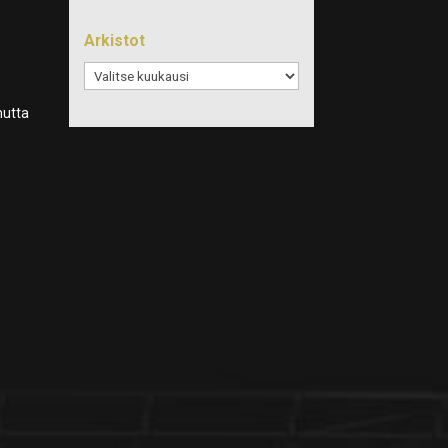
Arkistot
Arkistot
mutta