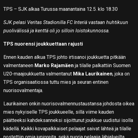
TPS – SJK alkaa Turussa maanantaina 12.5. klo 18.30
SJK pelasi Veritas Stadionilla FC Interiä vastaan huhtikuun
puolivälissä ja kenttä oli jo silloin loistokunnossa.
TPS nuorensi joukkuettaan rajusti
Ennen kauden alkua TPS johto irtisanoi joukkuetta pitkään
valmentaneen
Marko Rajamäen
ja tilalle palkattiin Suomen
U20-maajoukkuetta valmentanut
Mika Laurikainen
, joka on
TPS organisaatiossa tuttu mies ja seuran entinen
nuorisovalmentaja.
Laurikainen onkin nuorisovalmennustaustansa johdosta oikea
mies nykyiselle TPS joukkueelle, sillä viime kauden
päätteeksi kahdeksanneksi sijoittunut joukkue uudistui isolla
kädellä. Kaikki kovapalkkaiset pelaajat saivat lähteä ja tilalle
nostettiin omia junioreita, sekä nuoria pelaajia lähialueilta.