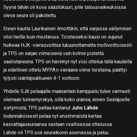
Syynä tähän oli kova säästökuuri, jolle talousvaikeuksissa
oleva seura oli pakotettu.
Ennen kautta Laurikainen ilmoittikin, että sarjassa säilyminen
olisi heille kuin mestaruus. Toistaiseksi kausi on sujunut
huikeaa HJK -vierasvoittoa lukuunottamatta mollivoittoisesti
ja TPS on sarjan viimeisenä vain kolme pistettä
saalistaneena. TPS on hävinnyt nyt viisi ottelua tällä kaudella
ja edellinen ottelu MYPA:n vieraana viime torstaina, päättyi
tylysti isäntäjoukkueen 4-1 voittoon.
Yhdelle SJK pelaajalle maanantain kamppailu tulee varmasti
olemaan tunnemyrskyä, sillä koko uransa, ennen Seinäjoelle
siirtymistä, TPS paitaa kantanut
Juho Lähde
todennäköisesti pelaa nyt ensimmäistä kertaa
kasvattajaseuraansa vastaan virallisessa ottelussa.
Lähde oli TPS:ssä seuraikonin asemassa ja paluu