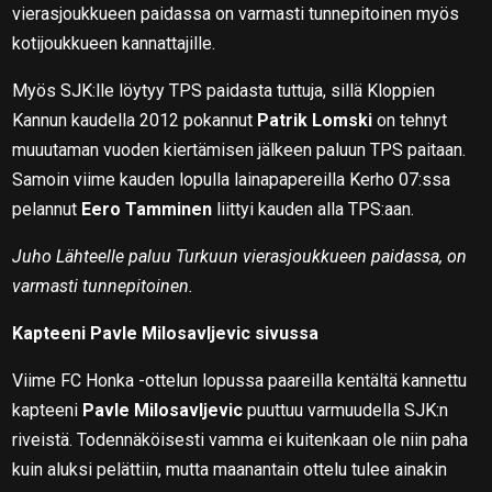
vierasjoukkueen paidassa on varmasti tunnepitoinen myös
kotijoukkueen kannattajille.
Myös SJK:lle löytyy TPS paidasta tuttuja, sillä Kloppien
Kannun kaudella 2012 pokannut
Patrik Lomski
on tehnyt
muuutaman vuoden kiertämisen jälkeen paluun TPS paitaan.
Samoin viime kauden lopulla lainapapereilla Kerho 07:ssa
pelannut
Eero Tamminen
liittyi kauden alla TPS:aan.
Juho Lähteelle paluu Turkuun vierasjoukkueen paidassa, on
varmasti tunnepitoinen.
Kapteeni Pavle Milosavljevic sivussa
Viime FC Honka -ottelun lopussa paareilla kentältä kannettu
kapteeni
Pavle Milosavljevic
puuttuu varmuudella SJK:n
riveistä. Todennäköisesti vamma ei kuitenkaan ole niin paha
kuin aluksi pelättiin, mutta maanantain ottelu tulee ainakin