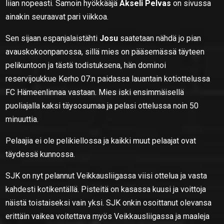
liian nopeasti. Samoin hyökkääjä
Akseli Pelvas
on sivussa
ainakin seuraavat pari viikkoa.
Sen sijaan espanjalaistähti
Josu
saatetaan nähdä jo pian
avauskokoonpanossa, sillä mies on pääsemässä täyteen
pelikuntoon ja tästä todistuksena, hän dominoi
reservijoukkue Kerho 07:n paidassa lauantain kotiottelussa
FC Hämeenlinnaa vastaan. Mies iski ensimmäisellä
puoliajalla kaksi täysosumaa ja pelasi ottelussa noin 50
minuuttia.
Pelaajia ei ole pelikiellossa ja kaikki muut pelaajat ovat
täydessä kunnossa.
SJK on nyt pelannut Veikkausliigassa viisi ottelua ja vasta
kahdesti kotikentällä. Pisteitä on kasassa kuusi ja voittoja
näistä toistaiseksi vain yksi. SJK onkin osoittanut olevansa
erittäin vaikea voitettava myös Veikkausliigassa ja maaleja