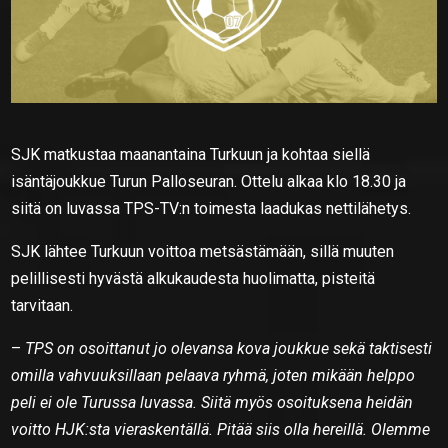
SJK matkustaa maanantaina Turkuun ja kohtaa siellä
isäntäjoukkue Turun Palloseuran. Ottelu alkaa klo 18.30 ja
siitä on luvassa TPS-TV:n toimesta laadukas nettilähetys.
SJK lähtee Turkuun voittoa metsästämään, sillä muuten
pelillisesti hyvästä alkukaudesta huolimatta, pisteitä
tarvitaan.
–
TPS on osoittanut jo olevansa kova joukkue sekä taktisesti
omilla vahvuuksillaan pelaava ryhmä, joten mikään helppo
peli ei ole Turussa luvassa. Siitä myös osoituksena heidän
voitto HJK:sta vieraskentällä. Pitää siis olla hereillä. Olemme