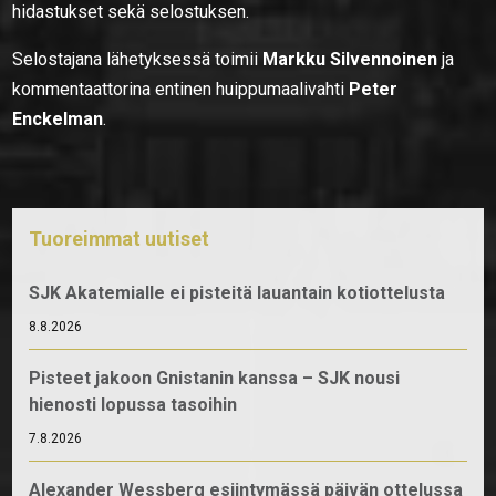
hidastukset sekä selostuksen.
Selostajana lähetyksessä toimii
Markku Silvennoinen
ja
kommentaattorina entinen huippumaalivahti
Peter
Enckelman
.
Tuoreimmat uutiset
SJK Akatemialle ei pisteitä lauantain kotiottelusta
8.8.2026
Pisteet jakoon Gnistanin kanssa – SJK nousi
hienosti lopussa tasoihin
7.8.2026
Alexander Wessberg esiintymässä päivän ottelussa