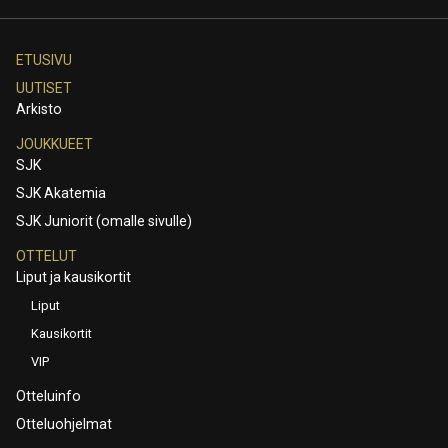
ETUSIVU
UUTISET
Arkisto
JOUKKUEET
SJK
SJK Akatemia
SJK Juniorit (omalle sivulle)
OTTELUT
Liput ja kausikortit
Liput
Kausikortit
VIP
Otteluinfo
Otteluohjelmat