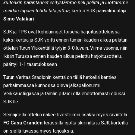
kuitenkin parantaneet esitystämme peli peliltä ja luottamme
meidän tapaan tehdä tätä juttua,
kertoo SJK päävalmentaja
Simo Valakari.
SJK ja TPS ovat kohdanneet toisena harjoitusotteluissa
kaksi kertaa ja SJK voitti ennen tämän kauden alkua pelatun
ottelun Turun Yläkentällä tylyin 3-0 luvuin. Viime vuonna, niin
ikään Turussa ennen kauden alkua pelattu harjoitusottelu,
päättyi 1-1 tasatulokseen.
Turun Veritas Stadionin kenttä on tällä hetkellä kenties
parhaimmassa kunnossa oleva jalkapallonurmi
Veikkausliigassa ja tämän pitäisi olla ehdottomasti eduksi
SJK:lle.
Seinäjoella ottelun näkee livestriimin lisäksi myös ravintola
FC Casa Granden
terassilla isolta skriiniltä ja SJK korteilla
on siellä luvassa myös tarjouksia.