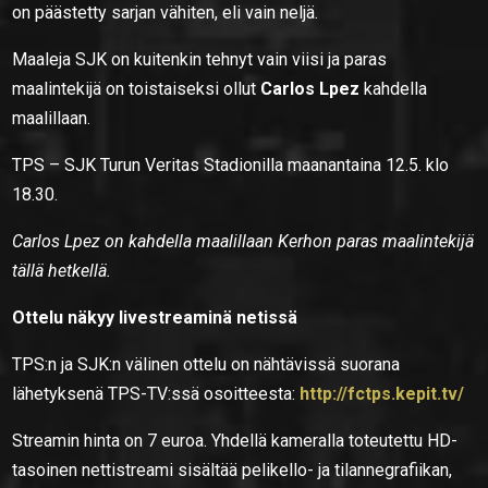
on päästetty sarjan vähiten, eli vain neljä.
Maaleja SJK on kuitenkin tehnyt vain viisi ja paras
maalintekijä on toistaiseksi ollut
Carlos Lpez
kahdella
maalillaan.
TPS – SJK Turun Veritas Stadionilla maanantaina 12.5. klo
18.30.
Carlos Lpez on kahdella maalillaan Kerhon paras maalintekijä
tällä hetkellä.
Ottelu näkyy livestreaminä netissä
TPS:n ja SJK:n välinen ottelu on nähtävissä suorana
lähetyksenä TPS-TV:ssä osoitteesta:
http://fctps.kepit.tv/
Streamin hinta on 7 euroa. Yhdellä kameralla toteutettu HD-
tasoinen nettistreami sisältää pelikello- ja tilannegrafiikan,