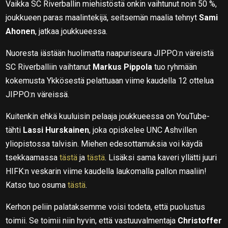
Vaikka SC Riverballin miehistöstä onkin vaihtunut noin 50 %,
joukkueen paras maalintekijä, seitsemän maalia tehnyt
Sami
Ahonen
, jatkaa joukkueessa.
Nuoresta iästään huolimatta naapuriseura JIPPO:n väreistä
SC Riverballiin vaihtanut
Markus Pippola
tuo ryhmään
kokemusta Ykkösestä pelattuaan viime kaudella 12 ottelua
JIPPO:n väreissä.
Kuitenkin ehkä kuuluisin pelaaja joukkueessa on YouTube-
tähti
Lassi Hurskainen
, joka opiskelee UNC Ashvillen
yliopistossa talvisin. Miehen edesottamuksia voi käydä
tsekkaamassa
tästä
ja
tästä
. Lisäksi sama kaveri yllätti juuri
HIFK:n veskarin viime kaudella laukomalla pallon maaliin!
Katso tuo osuma
tästä
.
Kerhon peliin palataksemme voisi todeta, että puolustus
toimii. Se toimii niin hyvin, että vastuuvalmentaja
Christoffer