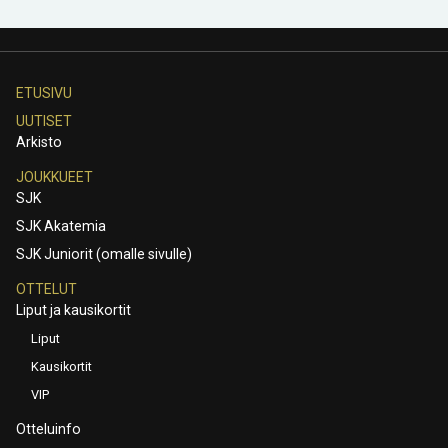
ETUSIVU
UUTISET
Arkisto
JOUKKUEET
SJK
SJK Akatemia
SJK Juniorit (omalle sivulle)
OTTELUT
Liput ja kausikortit
Liput
Kausikortit
VIP
Otteluinfo