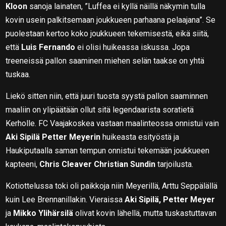
Kloon
sanoja lainaten, ”Luffea ei kyllä näillä näkymin tulla
kovin usein palkitsemaan joukkueen parhaana pelaajana”. Se
puolestaan kertoo koko joukkueen tekemisestä, eikä siitä,
että
Luis Fernando
ei olisi huikeassa iskussa. Jopa
treeneissä pallon saaminen miehen selän taakse on yhtä
tuskaa.
Liekö sitten niin, että juuri tuosta syystä pallon saaminnen
maaliin on ylipäätään ollut sitä legendaarista soratietä
Kerholle. FC Vaajakoskea vastaan maalinteossa onnistui vain
Aki Sipilä Petter Meyerin
huikeasta esityöstä ja
Haukiputaalla saman tempun onnistui tekemään joukkueen
kapteeni,
Chris Cleaver Christian Sundin
tarjoilusta.
Kotiottelussa toki oli paikkoja niin Meyerillä, Arttu Seppälällä
kuin Lee Brennanillakin. Vieraissa
Aki Sipilä, Petter Meyer
ja
Mikko Ylihärsilä
olivat kovin lähellä, mutta tuskastuttavan