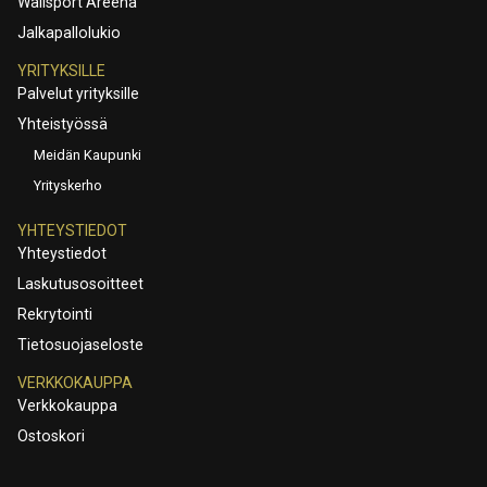
Wallsport Areena
Jalkapallolukio
YRITYKSILLE
Palvelut yrityksille
Yhteistyössä
Meidän Kaupunki
Yrityskerho
YHTEYSTIEDOT
Yhteystiedot
Laskutusosoitteet
Rekrytointi
Tietosuojaseloste
VERKKOKAUPPA
Verkkokauppa
Ostoskori