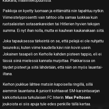
kaukana, maalintekopuuhista.
Paikkoja on kyetty luomaan ja eittämättä niin tapahtuu nytkin.
Viimeistelyprosentti vain tahtoo olla samaa luokkaa kuin
ruotsalaisten sotasankareiden tai Hitlerien hyvien tekojen
summa. Ei nyt ihan nolla, mutta ei kauhean kaukanakaan siitä.
Joka tapauksessa tärkeintä on se, että pelejä ei ole nuhjattu
tasureiksi, kuten viime kaudella kävi niin kovin usein.
Jokainen tasapeli on Kerholle kahden pisteen tappio, eli ei
tässä siinä mielessä kannata murjottaa. Plakkarissa on
täydet pisteet ja siitä lähdetään, että näin on myös lauantai-
iltana.
Kerhon joukkue lähtee matsiin kapoisella ringillä, sillä
aiemmin lauantaina A-juniorit kohtaavat SM-karsintasarjan
kärkiottelussa turkulaisen FC Interin.
Max Peltosen
joukoista ei siis apuja tule edes penkille tällä kertaa.