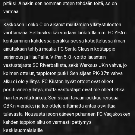
pitäisi. Ainakin sen homman eteen tehdään töitä, se on
varmaa.
Kakkosen Lohko C on alkanut muutamien yllätystulosten
värittämänä. Sellaisiksi kai voidaan luokitella mm. FC YPA:n
kontaaminen kahdessa peräkkäisessä kotiottelussa ilman
ainuttakaan tehtyä maalia, FC Santa Clausin kotitappio
sarjanousija HauPalle, ViPan 5-0 -voitto lauantain
vastustajasta SC Riverballista, sekä Warkaus JK:n vahva, jo
kolmen ottelun, tappioton putki. Sen sijaan PK-37:n vahva
alku ei ole yllätys. FC Kiiston hyvät otteet ovat olleet
positiivinen yllätys, mutta vastustajat eivät ole olleet ehkä
ihan terävintä kärkeä. Sen sijaan tänään joukkue reissaa
GBK:n vieraaksi ja tuo ottelu eittämättä antaa osviittaa
tulevasta. Noususta isoon ääneen puhuneen FC Vaajakosken
kahden tappion alku on varmasti pettymys
keskisuomalaisille.