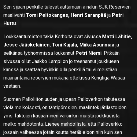
Sen sijaan penkille tulevat auttamaan ainakin SJK Reservien
maalivahti
Tomi Peltokangas, Henri Saranpää
ja
Petri
Huttu
.
Loukkaantumisten takia Kerholta ovat sivussa
Matti Lähitie,
Jesse Jääskeläinen, Toni Kujala, Miika Asunmaa
ja
selkänsä työhommissa loukannut
Petri Niemi
. Pitkään
sivussa ollut Jaakko Lampi on jo treenannut joukkueen
kanssa ja saattaa hyvinkin olla penkillä tai viimeistään
maanantaina reservien mukana ottelussa Kungliga Wasaa
vastaan.
Suomen Palloliiton uuden ja upean Palloverkon takutessa
vielä melkoisesti, on tähtipörssien, maalintekijätilastoiden
yms. faktojen kasaaminen varsinkin muista joukkueista
melko mahdotonta. Lienee mahdollista, että Palloverkko
jossain vaiheessa jotain kautta herää eloon niin kuin sen