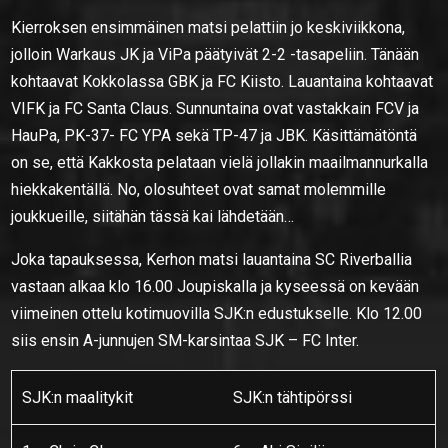
Kierroksen ensimmäinen matsi pelattiin jo keskiviikkona,
jolloin Warkaus JK ja ViPa päätyivät 2-2 -tasapeliin. Tänään
kohtaavat Kokkolassa GBK ja FC Kiisto. Lauantaina kohtaavat
VIFK ja FC Santa Claus. Sunnuntaina ovat vastakkain FCV ja
HauPa, PK-37- FC YPA sekä TP-47 ja JBK. Käsittämätöntä
on se, että Kakkosta pelataan vielä jollakin maailmannurkalla
hiekkakentällä. No, olosuhteet ovat samat molemmille
joukkueille, siitähän tässä kai lähdetään…
Joka tapauksessa, Kerhon matsi lauantaina SC Riverballia
vastaan alkaa klo 16.00 Joupiskalla ja kyseessä on kevään
viimeinen ottelu kotimuovilla SJK:n edustukselle. Klo 12.00
siis ensin A-junnujen SM-karsintaa SJK – FC Inter.
SJK:n maalitykit
SJK:n tähtipörssi