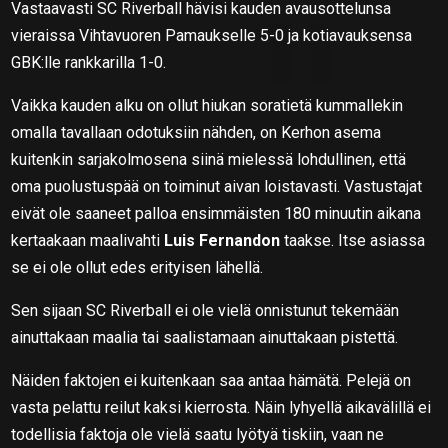
Vastaavasti SC Riverball hävisi kauden avausottelunsa
vieraissa Vihtavuoren Pamaukselle 5-0 ja kotiavauksensa
GBK:lle rankkarilla 1-0.
Vaikka kauden alku on ollut hiukan soratietä kummallekin
omalla tavallaan odotuksiin nähden, on Kerhon asema
kuitenkin sarjakolmosena siinä mielessä lohdullinen, että
oma puolustuspää on toiminut aivan loistavasti. Vastustajat
eivät ole saaneet palloa ensimmäisten 180 minuutin aikana
kertaakaan maalivahti
Luis Fernandon
taakse. Itse asiassa
se ei ole ollut edes erityisen lähellä.
Sen sijaan SC Riverball ei ole vielä onnistunut tekemään
ainuttakaan maalia tai saalistamaan ainuttakaan pistettä.
Näiden faktojen ei kuitenkaan saa antaa hämätä. Pelejä on
vasta pelattu reilut kaksi kierrosta. Näin lyhyellä aikavälillä ei
todellisia faktoja ole vielä saatu lyötyä tiskiin, vaan ne