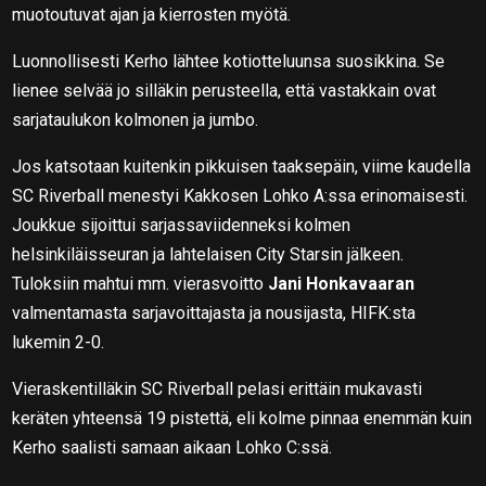
muotoutuvat ajan ja kierrosten myötä.
Luonnollisesti Kerho lähtee kotiotteluunsa suosikkina. Se
lienee selvää jo silläkin perusteella, että vastakkain ovat
sarjataulukon kolmonen ja jumbo.
Jos katsotaan kuitenkin pikkuisen taaksepäin, viime kaudella
SC Riverball menestyi Kakkosen Lohko A:ssa erinomaisesti.
Joukkue sijoittui sarjassaviidenneksi kolmen
helsinkiläisseuran ja lahtelaisen City Starsin jälkeen.
Tuloksiin mahtui mm. vierasvoitto
Jani Honkavaaran
valmentamasta sarjavoittajasta ja nousijasta, HIFK:sta
lukemin 2-0.
Vieraskentilläkin SC Riverball pelasi erittäin mukavasti
keräten yhteensä 19 pistettä, eli kolme pinnaa enemmän kuin
Kerho saalisti samaan aikaan Lohko C:ssä.