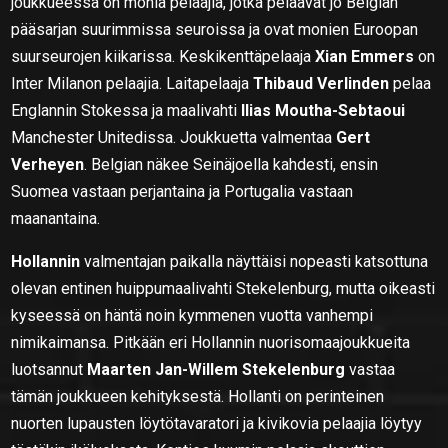
joukkueessa on monia pelaajia, jotka pelaavat jo Belgian
pääsarjan suurimmissa seuroissa ja ovat monien Euroopan
suurseurojen kiikarissa. Keskikenttäpelaaja
Xian Emmers
on
Inter Milanon pelaajia. Laitapelaaja
Thibaud Verlinden
pelaa
Englannin Stokessa ja maalivahti
Ilias Moutha-Sebtaoui
Manchester Unitedissa. Joukkuetta valmentaa
Gert
Verheyen
. Belgian näkee Seinäjoella kahdesti, ensin
Suomea vastaan perjantaina ja Portugalia vastaan
maanantaina.
Hollannin
valmentajan paikalla näyttäisi nopeasti katsottuna
olevan entinen huippumaalivahti Stekelenburg, mutta oikeasti
kyseessä on häntä noin kymmenen vuotta vanhempi
nimikaimansa. Pitkään eri Hollannin nuorisomaajoukkueita
luotsannut
Maarten Jan-Willem Stekelenburg
vastaa
tämän joukkueen kehityksestä. Hollanti on perinteinen
nuorten lupausten löytötavaratori ja kivikovia pelaajia löytyy