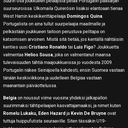
Suurin osa joukkueen pelaajista pelaa Portugalin pääsarjan
suurseuroissa. Ulkomaila Quirerósin lisäksi elantoaan tienaa
West Hamin keskikenttäpelaaja
Domingos Quina
.
Portugalista on aina tullut suurpelaajia maailmalle ja
pelkästään joukkueen taitoon perustuva pelitapa on
katsomisen arvoinen. Mistä sitä tietää, jos kentällä nähtäisiin
kenties uusi
Cristiano Ronaldo
tai
Luis Figo
? Joukkuetta
valmentaa
Helios Sousa
, joka on valmentanut maansa
tulevaisuuden tähtiä maajoukkueissa jo vuodesta 2009.
Portugalin näkee Seinäjoella kahdesti, ensin Suomea vastaan
tänään keskiviikkona ja uudelleen Belgiaa vastaan
maanantain päiväottelussa.
Belgia
on noussut viime vuosina yhdeksi jalkapallon
suurimmaksi tähtipelaajien kasvattajamaaksi, ja nimet kuten
Romelu Lukaku, Eden Hazard
ja
Kevin De Bruyne
ovat
tuttuja huippufutista seuraaville. Siten tässäkin U19-