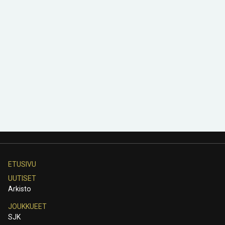
ETUSIVU
UUTISET
Arkisto
JOUKKUEET
SJK