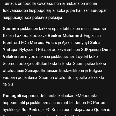
Turnaus on todella kovatasoinen ja mukana on monia
tulevaisuuden huippupelaajia, sekä jo parhaillaan Euroopan
huippusarjoissa pelaavia pelaajia.
Suomen
joukkueen kirkkaimpina tähtinä on muun muassa
Italian Laziossa pelaava
Abukar Muhamed
, Englannin
Brentford FC:n
Marcus Forss
ja Ajaxiin siirtynyt
Saku
Ylätupa
. Nykyään TPS:ssä pelaava entinen SJK-juniori
Onni
Valakari
on myös mukana joukkueessa. Löydät koko
Suomen pelaajaluettelon tästä linkistä. Suomi pelaa kaksi
otteluistaan Seinäjoella, tänään keskiviikkona ja Belgiaa
vastaan perjantaina. Suomen ottelut Seinäjoella alkaa klo
18:30.
Portugali
nappasi edellisistä ikäluokan EM-kisoista
hopeamitalit ja joukkueen suurimmat tähdet on FC Porton
hyökkääjä
Rui Pedro
ja FC Kölnin puolustaja
Joao Quirerós
.