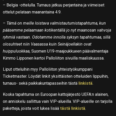
– Belgia -ottelulla. Turnaus jatkuu perjantaina ja viimeiset
ottelut pelataan maanantaina 4.9.
–
Tämä on meille loistava valmistautumistapahtuma, kun
pääsemme pelaamaan kotikentällä jo nyt maanosan vahvoja
ryhmiä vastaan. Odotamme innolla syksyn tapahtumaa, sillä
olosuhteet niin Vaasassa kuin Seinäjoellakin ovat
huippuluokkaa
, Suomen U19-maajoukkueen päävalmentaja
Kimmo Lipponen kertoi Palloliiton sivuilla maaliskuussa.
Liput otteluihin myy Palloliiton yhteistyökumppani
Ticketmaster. Löydät linkit yksittäisten otteluiden lippuihin,
turnaus- sekä paikkakuntapasseihin tästä
linkistä
.
Koska tapahtuma on Euroopan kattojärjestö UEFA:n alainen,
on anniskelu sallittua vain VIP-alueilla. VIP-alueille on tarjolla
paketteja, joista voit lukea lisää
tästä linkistä
.