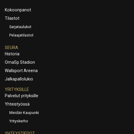
Kokoonpanot
Tilastot
Sarjataulukot
Pelaajatilastot
SEURA
Historia
OmaSp Stadion
Wallsport Areena
Jalkapallolukio
YRITYKSILLE
Palvelut yrityksille
Yhteistyössä
Meidän Kaupunki
Yrityskerho
YHTEYSTIEDOT