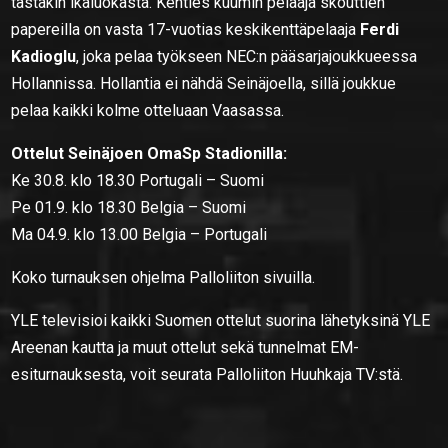
tästäkin ikäluokasta. Kenties kuumin pelaaja skouttien
papereilla on vasta 17-vuotias keskikenttäpelaaja
Ferdi
Kadioglu
, joka pelaa työkseen NEC:n pääsarjajoukkueessa
Hollannissa. Hollantia ei nähdä Seinäjoella, sillä joukkue
pelaa kaikki kolme otteluaan Vaasassa.
Ottelut Seinäjoen OmaSp Stadionilla:
Ke 30.8. klo 18.30 Portugali – Suomi
Pe 01.9. klo 18.30 Belgia – Suomi
Ma 04.9. klo 13.00 Belgia – Portugali
Koko turnauksen ohjelma Palloliiton sivuilla.
YLE televisioi kaikki Suomen ottelut suorina lähetyksinä YLE
Areenan kautta ja muut ottelut sekä tunnelmat EM-
esiturnauksesta, voit seurata Palloliiton Huuhkaja TV:stä.