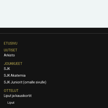
ETUSIVU
UUTISET
Arkisto
JOUKKUEET
SJK
SJK Akatemia
SJK Juniorit (omalle sivulle)
OTTELUT
Liput ja kausikortit
Liput