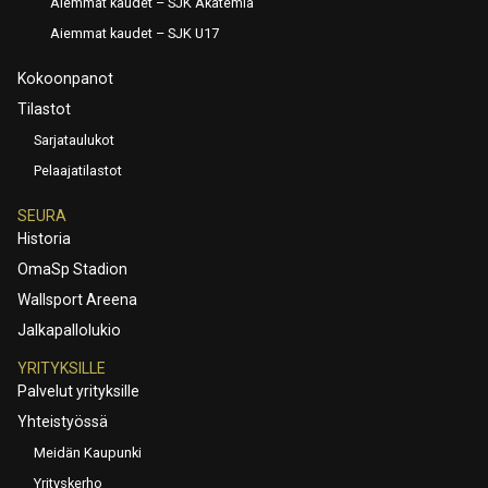
Aiemmat kaudet – SJK Akatemia
Aiemmat kaudet – SJK U17
Kokoonpanot
Tilastot
Sarjataulukot
Pelaajatilastot
SEURA
Historia
OmaSp Stadion
Wallsport Areena
Jalkapallolukio
YRITYKSILLE
Palvelut yrityksille
Yhteistyössä
Meidän Kaupunki
Yrityskerho