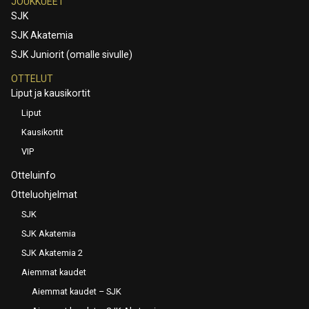
JOUKKUEET
SJK
SJK Akatemia
SJK Juniorit (omalle sivulle)
OTTELUT
Liput ja kausikortit
Liput
Kausikortit
VIP
Otteluinfo
Otteluohjelmat
SJK
SJK Akatemia
SJK Akatemia 2
Aiemmat kaudet
Aiemmat kaudet – SJK