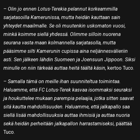
–
Olin jo ennen Lotus-Terekia pelannut korkeammilla
sarjatasoilla Kamerunissa, mutta heidän kauttaan sain
yhteydet maailmalle. Se oli muutenkin uskomaton vuosi,
minkä koimme siellä yhdessä. Olimme silloin nuorena
seurana vasta maan kolmannella sarjatasolla, mutta
pääsimme silti Kamerunin cupissa aina neljännesvälieriin
asti. Sen jälkeen lähdin Suomeen ja Joensuun Jippoon. Siksi
minulle on niin tärkeää auttaa heitä täältä käsin,
kertoo Tuco.
–
Samalla tämä on meille ihan suunniteltua toimintaa.
Haluamme, että FC Lotus-Terek kasvaa isommaksi seuraksi
ja houkuttelee mukaan parempia pelaajia, jotka sitten saavat
sitä kautta mahdollisuuden. Haluamme, että jalkapallo saa
siellä lisää mahdollisuuksia auttaa ihmisiä ja auttaa nuoria
sekä heidän perheitään jalkapallon harrastamiseksi,
päättää
Tuco.