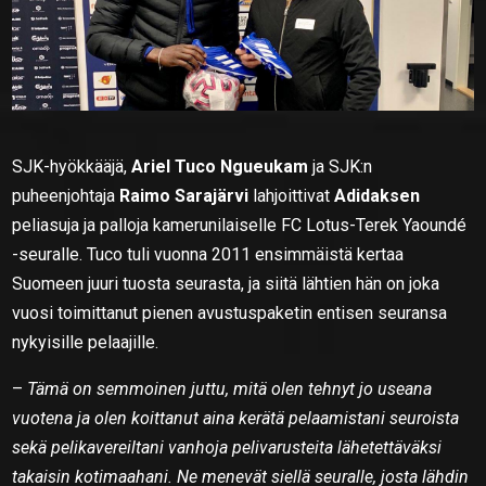
SJK-hyökkääjä,
Ariel Tuco Ngueukam
ja SJK:n
puheenjohtaja
Raimo Sarajärvi
lahjoittivat
Adidaksen
peliasuja ja palloja kamerunilaiselle FC Lotus-Terek Yaoundé
-seuralle. Tuco tuli vuonna 2011 ensimmäistä kertaa
Suomeen juuri tuosta seurasta, ja siitä lähtien hän on joka
vuosi toimittanut pienen avustuspaketin entisen seuransa
nykyisille pelaajille.
–
Tämä on semmoinen juttu, mitä olen tehnyt jo useana
vuotena ja olen koittanut aina kerätä pelaamistani seuroista
sekä pelikavereiltani vanhoja pelivarusteita lähetettäväksi
takaisin kotimaahani. Ne menevät siellä seuralle, josta lähdin