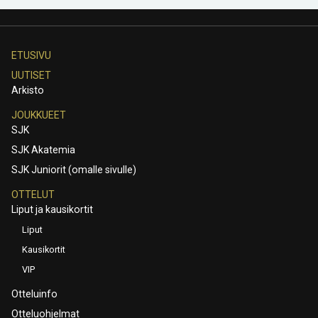
ETUSIVU
UUTISET
Arkisto
JOUKKUEET
SJK
SJK Akatemia
SJK Juniorit (omalle sivulle)
OTTELUT
Liput ja kausikortit
Liput
Kausikortit
VIP
Otteluinfo
Otteluohjelmat