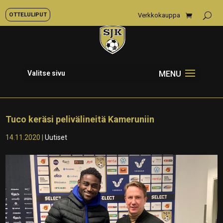
OTTELULIPUT
Verkkokauppa
Valitse sivu
Tuco keräsi pelivälineitä Kameruniin
14.11.2020
|
Uutiset