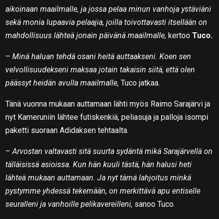
aikoinaan maailmalle, ja jossa pelaa minun vanhoja ystäviäni
sekä monia lupaavia pelaajia, joilla toivottavasti itsellään on
mahdollisuus lähteä jonain päivänä maailmalle,
kertoo
Tuco.
–
Minä haluan tehdä osani heitä auttaakseni. Koen sen
velvollisuudekseni maksaa jotain takaisin siitä, että olen
päässyt heidän avulla maailmalle,
Tuco jatkaa.
Tänä vuonna mukaan auttamaan lähti myös Raimo Sarajärvi ja
nyt Kameruniin lähtee futiskenkiä, peliasuja ja palloja isompi
paketti suoraan Adidaksen tehtaalta.
–
Arvostan valtavasti sitä suurta sydäntä mikä Sarajärvellä on
tälläisissä asioissa. Kun hän kuuli tästä, hän halusi heti
lähteä mukaan auttamaan. Ja nyt tämä lahjoitus minkä
pystymme yhdessä tekemään, on merkittävä apu entiselle
seuralleni ja vanhoille pelikavereilleni,
sanoo Tuco.