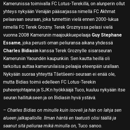
Kamerunissa toimivalla FC Lotus-Terekillä, on alunperin ollut
yhteys nykyään Venäjän pääsarjassa nimellä FC Akhmat
pelaavaan seuraan, joka tunnettiin vielä ennen 2000-lukua
nimellä FC Terek Grozny. Terek Groznyssa pelasi vielä
vuonna 2008 Kamerunin maajoukkuepelaaja
Guy Stephane
Essame
, joka perusti oman peliuransa aikana yhdessä
Charles Bidiasin
kanssa Terek Groznylle sisarseuran
Kameruniin Yaoundén kaupunkiin. Sen kautta heillä oli
tarkoitus auttaa kamerunilaisia pelaajia eteenpäin urallaan.
Nykyään suoraa yhteyttä Tšetšeeni-seuraan ei enää ole,
mutta Bidias toimii edelleen FC Lotus-Terekin
puheenjohtajana ja SJK:n hyökkääjä Tuco, kuuluu nykyään itse
seuran hallitukseen ja on Bidiasin hyvä ystävä.
–
Charles Bidias on minulle kuin isoveli ja hän on lahja sen
alueen jalkapallolle. Ilman häntä en taatusti olisi täällä ja
saanut sitä peliuraa mikä minulla on,
Tuco sanoo.