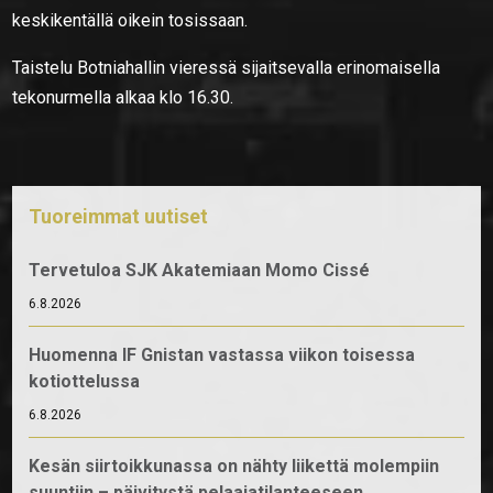
keskikentällä oikein tosissaan.
Taistelu Botniahallin vieressä sijaitsevalla erinomaisella
tekonurmella alkaa klo 16.30.
Tuoreimmat uutiset
Tervetuloa SJK Akatemiaan Momo Cissé
6.8.2026
Huomenna IF Gnistan vastassa viikon toisessa
kotiottelussa
6.8.2026
Kesän siirtoikkunassa on nähty liikettä molempiin
suuntiin – päivitystä pelaajatilanteeseen