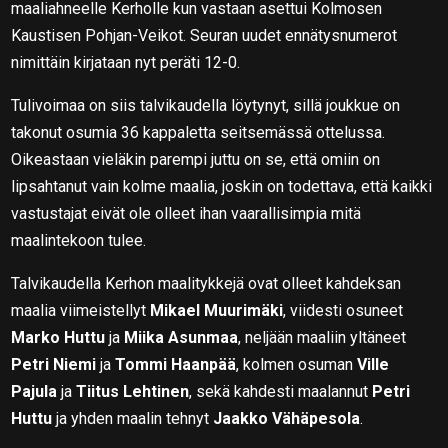
maaliahneelle Kerholle kun vastaan asettui Kolmosen
Kaustisen Pohjan-Veikot. Seuran uudet ennätysnumerot
nimittäin kirjataan nyt peräti 12-0.
Tulivoimaa on siis talvikaudella löytynyt, sillä joukkue on
takonut osumia 36 kappaletta seitsemässä ottelussa.
Oikeastaan vieläkin parempi juttu on se, että omiin on
lipsahtanut vain kolme maalia, joskin on todettava, että kaikki
vastustajat eivät ole olleet ihan vaarallisimpia mitä
maalintekoon tulee.
Talvikaudella Kerhon maalitykkejä ovat olleet kahdeksan
maalia viimeistellyt
Mikael Muurimäki
, viidesti osuneet
Marko Huttu
ja
Miika Asunmaa
, neljään maaliin yltäneet
Petri Niemi
ja
Tommi Haanpää
, kolmen osuman
Ville
Pajula
ja
Tiitus Lehtinen
, sekä kahdesti maalannut
Petri
Huttu
ja yhden maalin tehnyt
Jaakko Vähäpesola
.