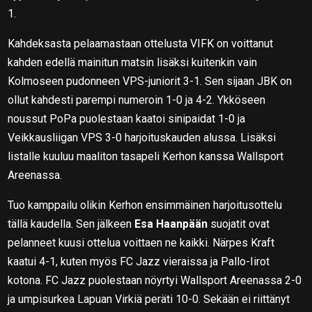
1.
Kahdeksasta pelaamastaan ottelusta VIFK on voittanut
kahden edellä mainitun matsin lisäksi kuitenkin vain
Kolmoseen pudonneen VPS-juniorit 3-1. Sen sijaan JBK on
ollut kahdesti parempi numeroin 1-0 ja 4-2. Ykköseen
noussut PoPa puolestaan kaatoi sinipaidat 1-0 ja
Veikkausliigan VPS 3-0 harjoituskauden alussa. Lisäksi
listalle kuuluu maaliton tasapeli Kerhon kanssa Wallsport
Areenassa.
Tuo kamppailu olikin Kerhon ensimmäinen harjoitusottelu
tällä kaudella. Sen jälkeen
Esa Haanpään
suojatit ovat
pelanneet kuusi ottelua voittaen ne kaikki. Närpes Kraft
kaatui 4-1, kuten myös FC Jazz vieraissa ja Pallo-Iirot
kotona. FC Jazz puolestaan nöyrtyi Wallsport Areenassa 2-0
ja umpisurkea Lapuan Virkiä peräti 10-0. Sekään ei riittänyt