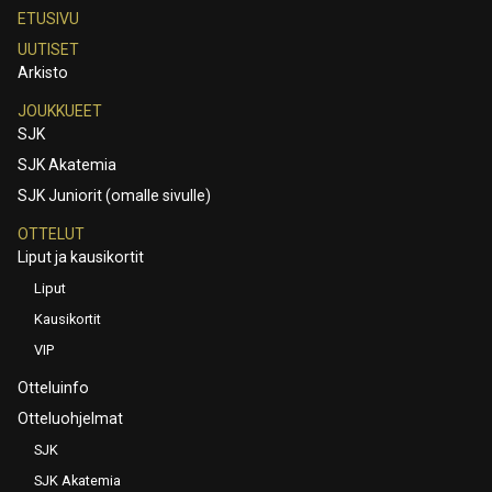
ETUSIVU
UUTISET
Arkisto
JOUKKUEET
SJK
SJK Akatemia
SJK Juniorit (omalle sivulle)
OTTELUT
Liput ja kausikortit
Liput
Kausikortit
VIP
Otteluinfo
Otteluohjelmat
SJK
SJK Akatemia