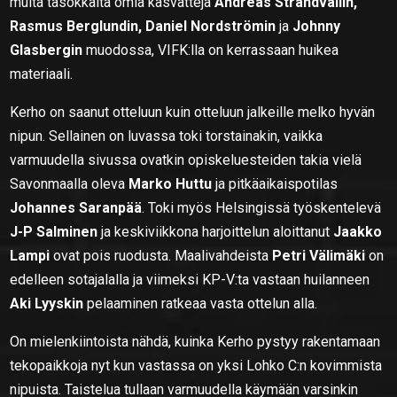
muita tasokkaita omia kasvatteja
Andreas Strandvallin,
Rasmus Berglundin, Daniel Nordströmin
ja
Johnny
Glasbergin
muodossa, VIFK:lla on kerrassaan huikea
materiaali.
Kerho on saanut otteluun kuin otteluun jalkeille melko hyvän
nipun. Sellainen on luvassa toki torstainakin, vaikka
varmuudella sivussa ovatkin opiskeluesteiden takia vielä
Savonmaalla oleva
Marko Huttu
ja pitkäaikaispotilas
Johannes Saranpää
. Toki myös Helsingissä työskentelevä
J-P Salminen
ja keskiviikkona harjoittelun aloittanut
Jaakko
Lampi
ovat pois ruodusta. Maalivahdeista
Petri Välimäki
on
edelleen sotajalalla ja viimeksi KP-V:ta vastaan huilanneen
Aki Lyyskin
pelaaminen ratkeaa vasta ottelun alla.
On mielenkiintoista nähdä, kuinka Kerho pystyy rakentamaan
tekopaikkoja nyt kun vastassa on yksi Lohko C:n kovimmista
nipuista. Taistelua tullaan varmuudella käymään varsinkin