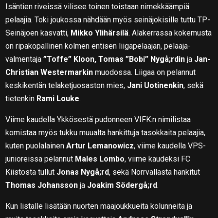
Isäntien riveissä vilisee toinen toistaan nimekkäämpiä
pelaajia. Toki joukossa nähdään myös seinäjokisille tuttu TP-
Seinäjoen kasvatti,
Mikko Ylihärsilä
. Alakerrassa kokemusta
on ripakopallinen kolmen entisen liigapelaajan, pelaaja-
valmentaja
”Toffe” Kloon, Tomas ”Bobi” Nygå;rdin
ja
Jan-
Christian Westermarkin
muodossa. Liigaa on pelannut
keskikentän telaketjuosaston mies,
Jani Uotinenkin
, sekä
tietenkin
Rami Louke
.
Viime kaudella Ykkösestä pudonneen VIFK:n nimilistaa
komistaa myös tukku muualta hankittuja tasokkaita pelaajia,
kuten puolalainen
Artur Lemanowicz
, viime kaudella VPS-
junioreissa pelannut
Males Lombo
, viime kaudeksi FC
Kiistosta tullut
Jonas Nygå;rd
, sekä Norrvallasta hankitut
Thomas Johansson
ja
Joakim Södergå;rd
.
Kun listalle lisätään nuorten maajoukkueita kolunneita ja