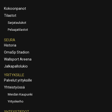
Kokoonpanot
Tilastot
Sarjataulukot
Pelaajatilastot
SEURA
Historia
OmaSp Stadion
Wallsport Areena
Jalkapallolukio
YRITYKSILLE
Palvelut yrityksille
Yhteistyössä
Meidän Kaupunki
Yrityskerho
YHTEYSTIEDOT