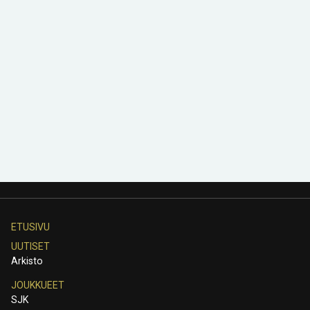
ETUSIVU
UUTISET
Arkisto
JOUKKUEET
SJK