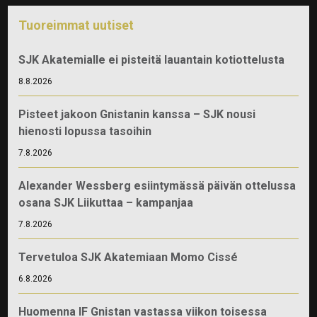
Tuoreimmat uutiset
SJK Akatemialle ei pisteitä lauantain kotiottelusta
8.8.2026
Pisteet jakoon Gnistanin kanssa – SJK nousi
hienosti lopussa tasoihin
7.8.2026
Alexander Wessberg esiintymässä päivän ottelussa
osana SJK Liikuttaa – kampanjaa
7.8.2026
Tervetuloa SJK Akatemiaan Momo Cissé
6.8.2026
Huomenna IF Gnistan vastassa viikon toisessa