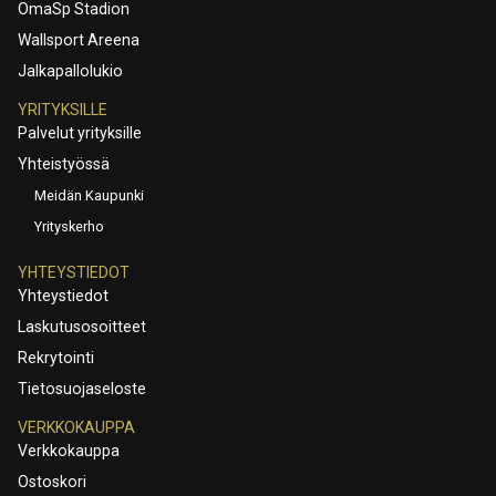
OmaSp Stadion
Wallsport Areena
Jalkapallolukio
YRITYKSILLE
Palvelut yrityksille
Yhteistyössä
Meidän Kaupunki
Yrityskerho
YHTEYSTIEDOT
Yhteystiedot
Laskutusosoitteet
Rekrytointi
Tietosuojaseloste
VERKKOKAUPPA
Verkkokauppa
Ostoskori