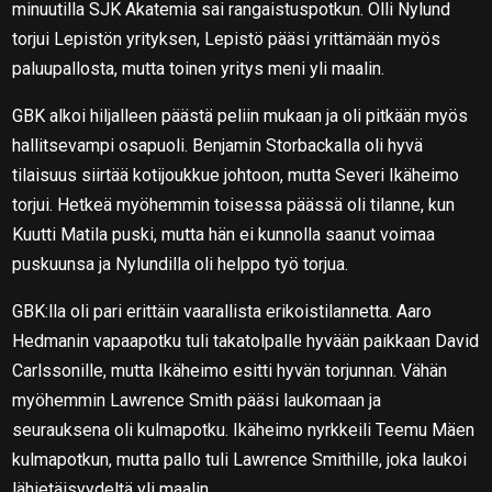
minuutilla SJK Akatemia sai rangaistuspotkun. Olli Nylund
torjui Lepistön yrityksen, Lepistö pääsi yrittämään myös
paluupallosta, mutta toinen yritys meni yli maalin.
GBK alkoi hiljalleen päästä peliin mukaan ja oli pitkään myös
hallitsevampi osapuoli. Benjamin Storbackalla oli hyvä
tilaisuus siirtää kotijoukkue johtoon, mutta Severi Ikäheimo
torjui. Hetkeä myöhemmin toisessa päässä oli tilanne, kun
Kuutti Matila puski, mutta hän ei kunnolla saanut voimaa
puskuunsa ja Nylundilla oli helppo työ torjua.
GBK:lla oli pari erittäin vaarallista erikoistilannetta. Aaro
Hedmanin vapaapotku tuli takatolpalle hyvään paikkaan David
Carlssonille, mutta Ikäheimo esitti hyvän torjunnan. Vähän
myöhemmin Lawrence Smith pääsi laukomaan ja
seurauksena oli kulmapotku. Ikäheimo nyrkkeili Teemu Mäen
kulmapotkun, mutta pallo tuli Lawrence Smithille, joka laukoi
lähietäisyydeltä yli maalin.