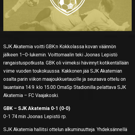
SJK Akatemia voitti GBK:n Kokkolassa kovan väännön
jälkeen 1–0-lukemin. Voittomaalin teki Joonas Lepistö
rangaistuspotkusta. GBK oli viimeksi hävinnyt kotikentällään
viime vuoden toukokuussa. Kakkonen jää SJK Akatemian
osalta parin viikon maajoukkuetauolle ja seuraava ottelu on
lauantaina 14.9. klo 15.00 OmaSp Stadionilla pelattava SJK
Akatemia – FC Vaajakoski.
GBK – SJK Akatemia 0-1 (0-0)
0-1 74 min Joonas Lepistö rp.
SJK Akatemia hallitsi ottelun alkuminuutteja. Yhdeksännellä