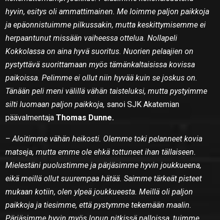
hyvin, esitys oli ammattimainen. Me loimme paljon paikkoja
ja epäonnistuimme pilkussakin, mutta keskittymisemme ei
herpaantunut missään vaiheessa ottelua. Nollapeli
Kokkolassa on aina hyvä suoritus. Nuorien pelaajien on
pystyttävä suorittamaan myös tämänkaltaisissa kovissa
paikoissa. Pelimme ei ollut niin hyvää kuin se joskus on.
Tänään peli meni välillä vähän taisteluksi, mutta pystyimme
silti luomaan paljon paikkoja,
sanoi SJK Akatemian
päävalmentaja
Thomas Dunne.
–
Aloitimme vähän heikosti. Olemme toki pelanneet kovia
matseja, mutta emme ole ehkä tottuneet ihan tällaiseen.
Mielestäni puolustimme ja pärjäsimme hyvin joukkueena,
eikä meillä ollut suurempaa hätää. Saimme tärkeät pisteet
mukaan kotiin, olen ylpeä joukkueesta. Meillä oli paljon
paikkoja ja tiesimme, että pystymme tekemään maalin.
Pärjäsimme hyvin myös lopun pitkissä palloissa, tuimme