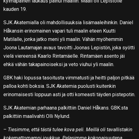
kylmäpäinen laukaus painui maaliin. Maali oli Lepistölle
kauden 19.
SJK Akatemialla oli mahdollisuuksia lisämaaleihinkin. Daniel
Håkansin erinomainen vapari tuli maalin eteen Kuutti
Matilalle, jonka jatko meni yli maalin. Vähän myöhemmin
Joona Lautamajan avaus tavoitti Joonas Lepistön, joka syötti
vielä viereensä Kaarlo Rintamäelle. Rintamäen asento jäi
ehkä vähän takapainoiseksi ja veto viuhui yli maalin.
GBK haki lopussa tasoitusta vimmatusti ja heitti paljon pitkää
palloa kohti boksia. SJK Akatemia puolusti kuitenkin
erinomaisesti loppuun asti ja otti komeasti täyden pistepotin.
SJK Akatemian parhaana palkittiin Daniel Håkans. GBK:sta
palkittiin maalivahti Olli Nylund.
–
Tiesimme, että tästä tulee kova peli. Meillä oli tavallistakin
kokemattomampi joukkue. Pelasimme kokonaisuutena