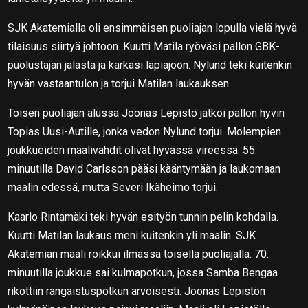
SJK Akatemialla oli ensimmäisen puoliajan lopulla vielä hyvä
tilaisuus siirtyä johtoon. Kuutti Matila ryöväsi pallon GBK-
puolustajan jalasta ja karkasi läpiajoon. Nylund teki kuitenkin
hyvän vastaantulon ja torjui Matilan laukauksen.
Toisen puoliajan alussa Joonas Lepistö jatkoi pallon hyvin
Topias Uusi-Autille, jonka vedon Nylund torjui. Molempien
joukkueiden maalivahdit olivat hyvässä vireessä. 55.
minuutilla David Carlsson pääsi kääntymään ja laukomaan
maalin edessä, mutta Severi Ikäheimo torjui.
Kaarlo Rintamäki teki hyvän esityön tunnin pelin kohdalla.
Kuutti Matilan laukaus meni kuitenkin yli maalin. SJK
Akatemian maali roikkui ilmassa toisella puoliajalla. 70.
minuutilla joukkue sai kulmapotkun, jossa Samba Bengaa
rikottiin rangaistuspotkun arvoisesti. Joonas Lepistön