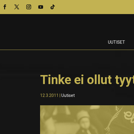
UUTISET
Tinke ei ollut ty
12.3.2011
|
Uutiset