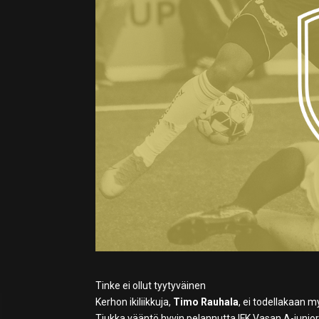
Tinke ei ollut tyytyväinen
Kerhon ikiliikkuja,
Timo Rauhala
, ei todellakaan 
Tiukka vääntö hyvin pelannutta IFK Vasan A-juniori