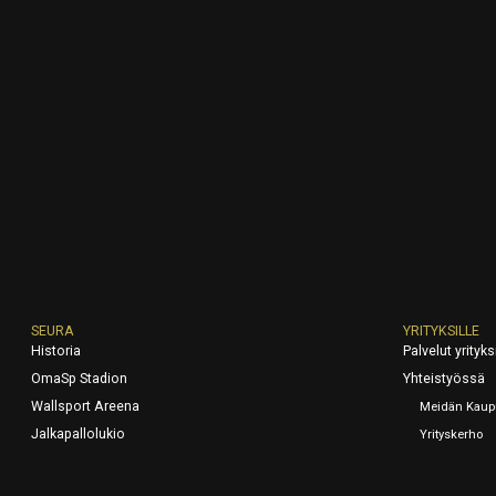
SEURA
YRITYKSILLE
Historia
Palvelut yrityksi
OmaSp Stadion
Yhteistyössä
Wallsport Areena
Meidän Kaup
Jalkapallolukio
Yrityskerho