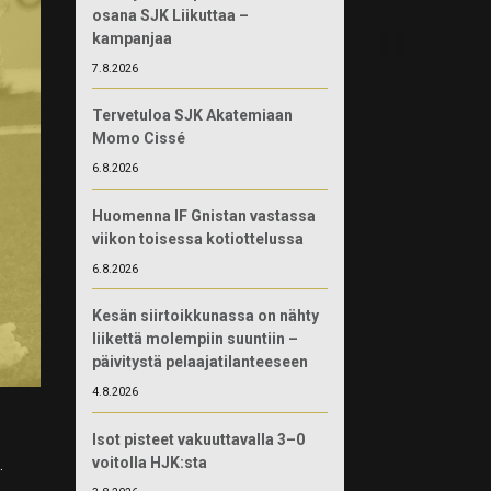
osana SJK Liikuttaa –
kampanjaa
7.8.2026
Tervetuloa SJK Akatemiaan
Momo Cissé
6.8.2026
Huomenna IF Gnistan vastassa
viikon toisessa kotiottelussa
6.8.2026
Kesän siirtoikkunassa on nähty
liikettä molempiin suuntiin –
päivitystä pelaajatilanteeseen
4.8.2026
Isot pisteet vakuuttavalla 3–0
voitolla HJK:sta
.