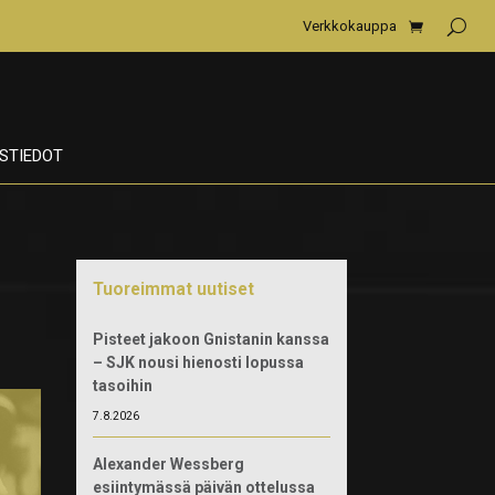
Verkkokauppa
STIEDOT
Tuoreimmat uutiset
Pisteet jakoon Gnistanin kanssa
– SJK nousi hienosti lopussa
tasoihin
7.8.2026
Alexander Wessberg
esiintymässä päivän ottelussa