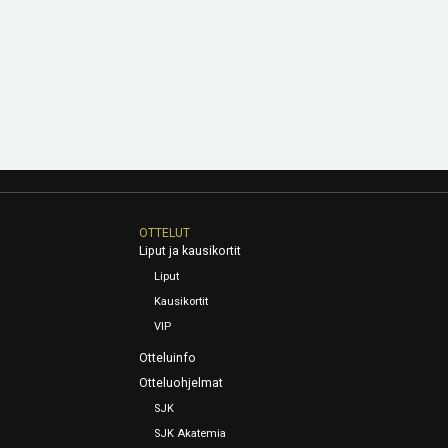
OTTELUT
Liput ja kausikortit
Liput
Kausikortit
VIP
Otteluinfo
Otteluohjelmat
SJK
SJK Akatemia