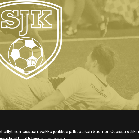
myhäillyt riemuissaan, vaikka joukkue jatkopaikan Suomen Cupissa ottikin
joukkuetta jätti toivomisen varaa.