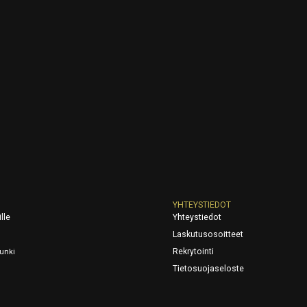
YHTEYSTIEDOT
lle
Yhteystiedot
Laskutusosoitteet
Rekrytointi
unki
Tietosuojaseloste