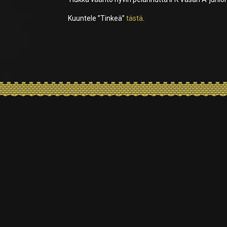
Kuuntele ”Tinkeä”
tästä
.