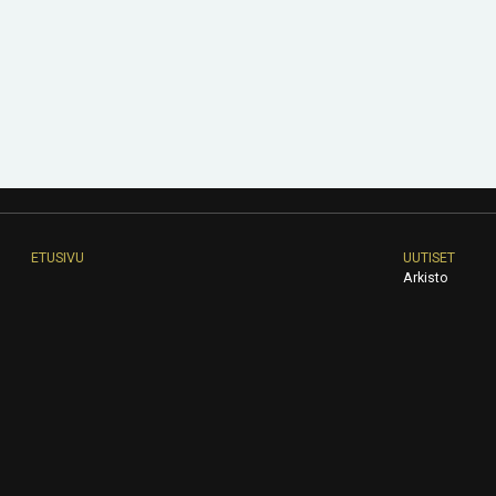
ETUSIVU
UUTISET
Arkisto