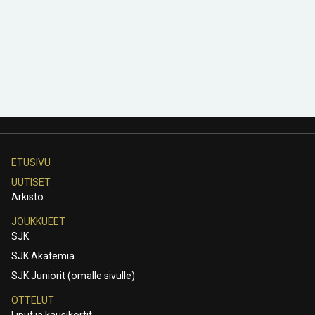
ETUSIVU
UUTISET
Arkisto
JOUKKUEET
SJK
SJK Akatemia
SJK Juniorit (omalle sivulle)
OTTELUT
Liput ja kausikortit