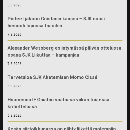
8.8.2026
Pisteet jakoon Gnistanin kanssa – SJK nousi
hienosti lopussa tasoihin
7.8.2026
Alexander Wessberg esiintymässä päivän ottelussa
osana SJK Liikuttaa – kampanjaa
7.8.2026
Tervetuloa SJK Akatemiaan Momo Cissé
6.8.2026
Huomenna IF Gnistan vastassa viikon toisessa
kotiottelussa
6.8.2026
Kesän siirtoikkunassa on nähty liikettä molempiin