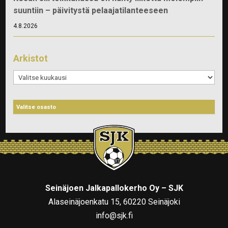
suuntiin – päivitystä pelaajatilanteeseen
4.8.2026
Arkistot
Arkistot
Seinäjoen Jalkapallokerho Oy – SJK
Alaseinäjoenkatu 15, 60220 Seinäjoki
info@sjk.fi