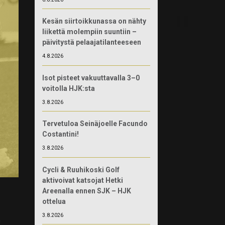
Kesän siirtoikkunassa on nähty
liikettä molempiin suuntiin –
päivitystä pelaajatilanteeseen
4.8.2026
Isot pisteet vakuuttavalla 3–0
voitolla HJK:sta
3.8.2026
Tervetuloa Seinäjoelle Facundo
Costantini!
3.8.2026
Cycli & Ruuhikoski Golf
aktivoivat katsojat Hetki
Areenalla ennen SJK – HJK
ottelua
3.8.2026
n