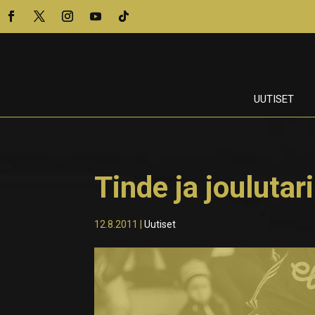
UUTISET
Tinde ja joulutar
12.8.2011
|
Uutiset