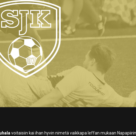
uhala
voitaisiin kai ihan hyvin nimetä vaikkapa leffan mukaan Napapiiri