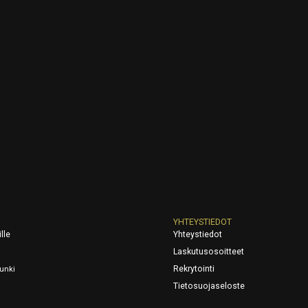
YHTEYSTIEDOT
lle
Yhteystiedot
Laskutusosoitteet
Rekrytointi
unki
Tietosuojaseloste