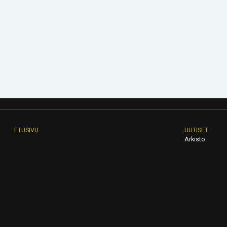
ETUSIVU
UUTISET
Arkisto