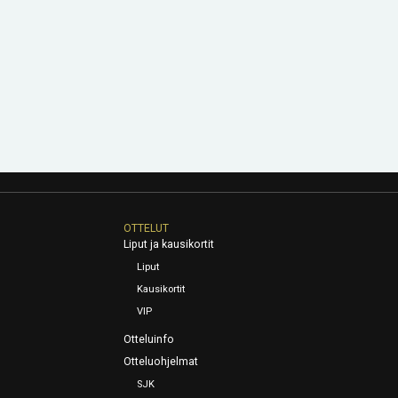
OTTELUT
Liput ja kausikortit
Liput
Kausikortit
VIP
Otteluinfo
Otteluohjelmat
SJK