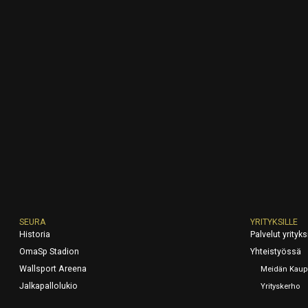
SEURA
YRITYKSILLE
Historia
Palvelut yrityksi
OmaSp Stadion
Yhteistyössä
Wallsport Areena
Meidän Kaup
Jalkapallolukio
Yrityskerho