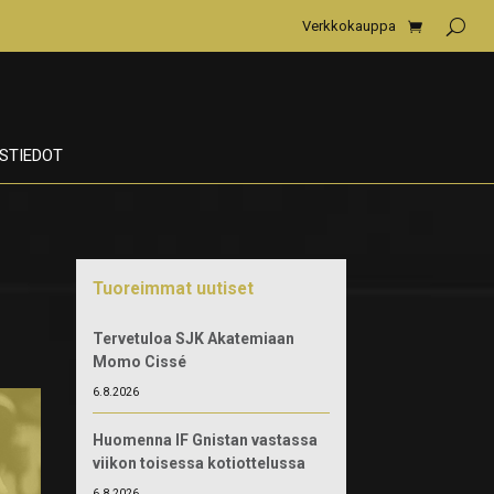
Verkkokauppa
STIEDOT
Tuoreimmat uutiset
Tervetuloa SJK Akatemiaan
Momo Cissé
6.8.2026
Huomenna IF Gnistan vastassa
viikon toisessa kotiottelussa
6.8.2026