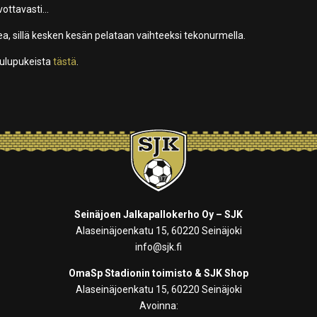
ivottavasti…
ea, sillä kesken kesän pelataan vaihteeksi tekonurmella.
joulupukeista
tästä
.
Seinäjoen Jalkapallokerho Oy – SJK
Alaseinäjoenkatu 15, 60220 Seinäjoki
info@sjk.fi
OmaSp Stadionin toimisto & SJK Shop
Alaseinäjoenkatu 15, 60220 Seinäjoki
Avoinna: