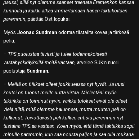
paussi, sillä nyt olemme saaneet treenata Eremenkon kanssa
kunnolla ja kaikki alkaa ymmärtämään hänen taktiikoitaan
paremmin
, päättää Öst lopuksi.
Myös
Joonas Sundman
odottaa tiistailta kovaa ja tärkeää
peliä.
–
TPS puolustaa tiiviisti ja tulee todennäköisesti
vastahyökkäyksillä meitä vastaan,
arvelee SJK:n nuori
puolustaja
Sundman.
–
Meillä on fiilikset olleet joukkueessa nyt hyvät. Ja uusi
koutsi on tuonut meille uutta virtaa. Mielestäni myös
taktiikka on toiminut hyvin, vaikka tulokset eivät ole olleet
vielä niitä, mitä olemme halunneet, mutta muuten peli on
kulkenut. Toivottavasti peli kulkee entistä paremmin nyt
tiistaina TPS:aa vastaan. Koen myös, että tämä taktiikka sopii
minulle paremmin, kun saa nousta paljon ja saa olla mukana