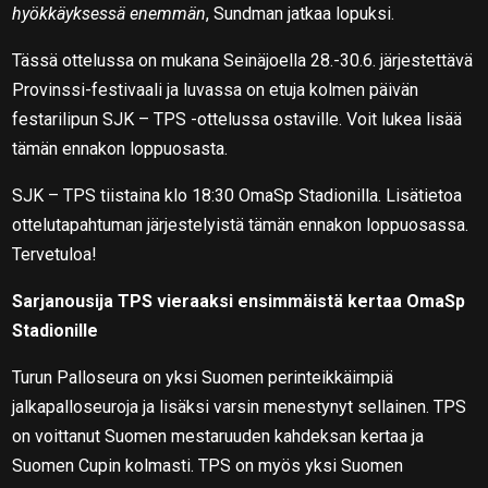
hyökkäyksessä enemmän
, Sundman jatkaa lopuksi.
Tässä ottelussa on mukana Seinäjoella 28.-30.6. järjestettävä
Provinssi-festivaali ja luvassa on etuja kolmen päivän
festarilipun SJK – TPS -ottelussa ostaville. Voit lukea lisää
tämän ennakon loppuosasta.
SJK – TPS tiistaina klo 18:30 OmaSp Stadionilla. Lisätietoa
ottelutapahtuman järjestelyistä tämän ennakon loppuosassa.
Tervetuloa!
Sarjanousija TPS vieraaksi ensimmäistä kertaa OmaSp
Stadionille
Turun Palloseura on yksi Suomen perinteikkäimpiä
jalkapalloseuroja ja lisäksi varsin menestynyt sellainen. TPS
on voittanut Suomen mestaruuden kahdeksan kertaa ja
Suomen Cupin kolmasti. TPS on myös yksi Suomen