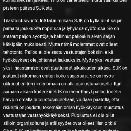
kolmanneksen jälkeen. TPS on viimeisenä, mutta vain kahden
pisteen päässä SJK:sta.
Tilastointisivusto
InStatin
mukaan SJK on kyllä ollut sarjan
parhaita joukkueita nopeissa ja lyhyissa syötöissä. Se on
antanut paljon syöttöjä ja hallinnut palloakin aivan sarjan
kärkipään mukaisesti. Mutta nämä molemmat ovat olleet
tehotonta. Palloa ei ole saatu vastustajan boksiin, eikä
hyökkäykset ole johtaneet laukauksiin. Myös yksi vastaan
yksi -haastamiset ovat puuttuneet alkukauden aikana. SJK on
joutunut rikkomaan eniten koko sarjassa ja se on myös
rikkonut eniten nimenomaan omalla puolustusalueella. Kun
samaan aikaan kuitenkin SJK on menettänyt pallon todella
harvoin omalla puolustusalueellaan, voidaan päätellä, että
rikkeitä on jouduttu tekemään oman hyökkäyksen muututtua
vastustajan vastahyökkäykseksi. Puolustus ei ole ollut
silloin organisoituna ja etäisyydet ovat olleet liian pitkiä.