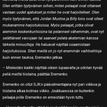
Olen erittäin tyytyväinen siihen, miten pelaajat ovat ottaneet
vastaan uudet ajatukset ja miten he ovat harjoitelleet. Olen
myös tyytyväinen, että Jordan Mustoe ja Billy Ions ovat olleet
mukanamme harjoituksissa. Myös pelaajat, jotka olivat
aiemmin keskenkuntoisina tai pelanneet vähemmän, ovat nyt
selättäneet vaivojaan tai saaneet pelata akatemian kanssa
tärkeitä minuutteja. He haluavat näyttää osaamistaan
harjoituksissa. Siten meillä on jo nyt enemmän vaihtoehtoja
kuin ennen taukoa
, Eremenko jatkaa.
–
Mielestäni kaikki näyttää oikein lupaavalta ja odotan hyvää
peliä meiltä tiistaina,
päättää Eremenko.
Eremenko on ollut SJK:n päävalmentajana nyt pari viikkoa ja
tiistaina alkaa kolmas viikko. Joukkueessa on kuitenkin
pelaajia joille Eremenko on ennestään hyvin tuttu.