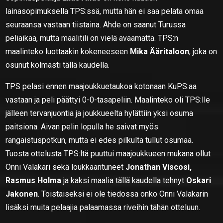
lainasopimuksella TPS:ssä, mutta hän ei saa pelata omaa
seuraansa vastaan tiistaina. Ahde on saanut Turussa
peliaikaa, mutta maalitili on vielä avaamatta. TPS:n
maalinteko luottaakin kokeneeseen
Mika Ääritaloon
, joka on
osunut kolmasti tällä kaudella.
TPS pelasi ennen maajoukkuetaukoa kotonaan KuPS:aa
vastaan ja peli päättyi 0-0-tasapeliin. Maalinteko oli TPS:lle
jälleen tervanjuontia ja joukkueelta hylättiin yksi osuma
paitsiona. Aivan pelin lopulla he saivat myös
rangaistuspotkun, mutta ei edes pilkulta tullut osumaa.
Tuosta ottelusta TPS:ltä puuttui maajoukkueen mukana ollut
Onni Valakari sekä loukkaantuneet
Jonathan Viscosi,
Rasmus Holma
ja kaksi maalia tällä kaudella tehnyt
Oskari
Jakonen
. Toistaiseksi ei ole tiedossa onko Onni Valakarin
lisäksi muita pelaajia palaamassa riveihin tähän otteluun.