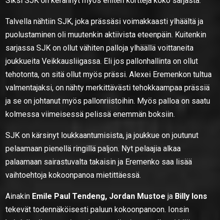
Siksi SJK on kerännyt myös eniten kortteja koko sarjasta.
Talvella nähtiin SJK, joka prässäsi voimakkaasti ylhäältä ja
puolustaminen oli muutenkin aktiivista eteenpäin. Kuitenkin
sarjassa SJK on ollut vähiten palloja ylhäällä voittaneita
joukkueita Veikkausliigassa. Eli jos pallonhallinta on ollut
tehotonta, on sitä ollut myös prässi. Alexei Eremenkon tultua
valmentajaksi, on nähty merkittävästi tehokkaampaa prässiä
ja se on johtanut myös pallonriistoihin. Myös palloa on saatu
kolmessa viimeisessä pelissä enemmän boksiin.
SJK on kärsinyt loukkaantumisista, ja joukkue on joutunut
pelaamaan pienellä ringillä paljon. Nyt pelaajia alkaa
palaamaan sairastuvalta takaisin ja Eremenko saa lisää
vaihtoehtoja kokoonpanoa mietittäessä.
Ainakin
Emile Paul Tendeng, Jordan Mustoe
ja
Billy Ions
tekevät todennäköisesti paluun kokoonpanoon. Ionsin