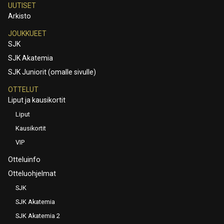
UUTISET
Arkisto
JOUKKUEET
SJK
SJK Akatemia
SJK Juniorit (omalle sivulle)
OTTELUT
Liput ja kausikortit
Liput
Kausikortit
VIP
Otteluinfo
Otteluohjelmat
SJK
SJK Akatemia
SJK Akatemia 2