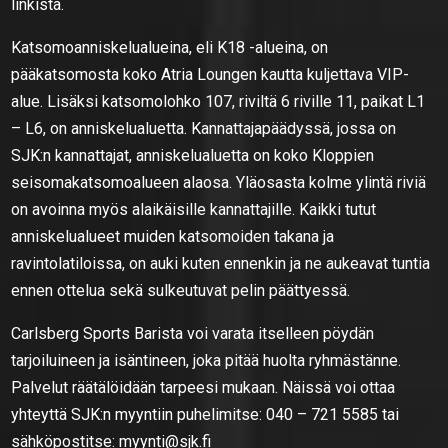
linkistä.
Katsomoanniskelualueina, eli K18 -alueina, on
pääkatsomosta koko Atria Loungen kautta kuljettava VIP-
alue. Lisäksi katsomolohko 107, riviltä 6 riville 11, paikat L1
– L6, on anniskelualuetta. Kannattajapäädyssä, jossa on
SJK:n kannattajat, anniskelualuetta on koko Kloppien
seisomakatsomoalueen alaosa. Yläosasta kolme ylintä riviä
on avoinna myös alaikäisille kannattajille. Kaikki tutut
anniskelualueet muiden katsomoiden takana ja
ravintolatiloissa, on auki kuten ennenkin ja ne aukeavat tuntia
ennen ottelua sekä sulkeutuvat pelin päättyessä.
Carlsberg Sports Barista voi varata itselleen pöydän
tarjoiluineen ja isäntineen, joka pitää huolta ryhmästänne.
Palvelut räätälöidään tarpeesi mukaan. Näissä voi ottaa
yhteyttä SJK:n myyntiin puhelimitse: 040 – 721 5585 tai
sähköpostitse: myynti@sjk.fi