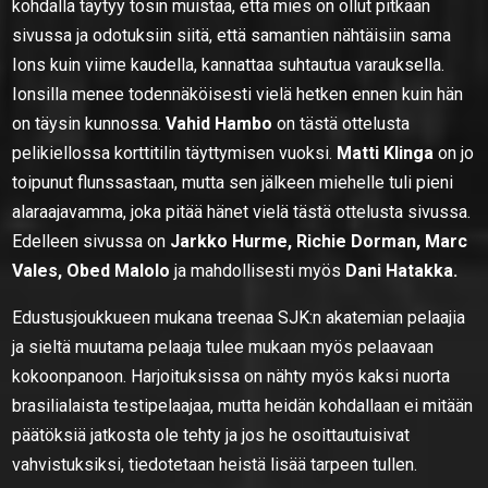
kohdalla täytyy tosin muistaa, että mies on ollut pitkään
sivussa ja odotuksiin siitä, että samantien nähtäisiin sama
Ions kuin viime kaudella, kannattaa suhtautua varauksella.
Ionsilla menee todennäköisesti vielä hetken ennen kuin hän
on täysin kunnossa.
Vahid Hambo
on tästä ottelusta
pelikiellossa korttitilin täyttymisen vuoksi.
Matti Klinga
on jo
toipunut flunssastaan, mutta sen jälkeen miehelle tuli pieni
alaraajavamma, joka pitää hänet vielä tästä ottelusta sivussa.
Edelleen sivussa on
Jarkko Hurme, Richie Dorman, Marc
Vales, Obed Malolo
ja mahdollisesti myös
Dani Hatakka.
Edustusjoukkueen mukana treenaa SJK:n akatemian pelaajia
ja sieltä muutama pelaaja tulee mukaan myös pelaavaan
kokoonpanoon. Harjoituksissa on nähty myös kaksi nuorta
brasilialaista testipelaajaa, mutta heidän kohdallaan ei mitään
päätöksiä jatkosta ole tehty ja jos he osoittautuisivat
vahvistuksiksi, tiedotetaan heistä lisää tarpeen tullen.