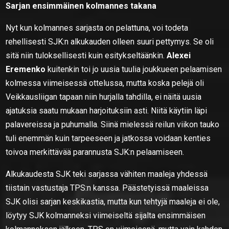
Sarjan ensimmäinen kolmannes takana
Nyt kun kolmannes sarjasta on pelattuna, voi todeta
rehellisesti SJK:n alkukauden olleen suuri pettymys. Se oli
sitä niin tuloksellisesti kuin esitykseltäänkin.
Alexei
Eremenko
kuitenkin toi jo uusia tuulia joukkueen pelaamisen
kolmessa viimeisessä ottelussa, mutta koska pelejä oli
Veikkausliigan tapaan niin hurjalla tahdilla, ei näitä uusia
ajatuksia saatu mukaan harjoituksiin asti. Niitä käytiin läpi
palavereissa ja puhumalla. Siinä mielessä reilun viikon tauko
tuli enemmän kuin tarpeeseen ja jatkossa voidaan kenties
toivoa merkittävää parannusta SJK:n pelaamiseen.
Alkukaudesta SJK teki sarjassa vähiten maaleja yhdessä
tiistain vastustaja TPS:n kanssa. Päästetyissä maaleissa
SJK olisi sarjan keskikastia, mutta kun tehtyjä maaleja ei ole,
löytyy SJK kolmanneksi viimeiseltä sijalta ensimmäisen