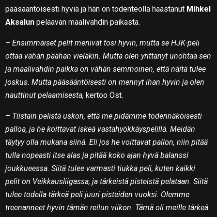
pääsääntöisesti hyviä ja hän on todenteolla haastanut
Mihkel
Aksalun
pelaavan maalivahdin paikasta.
–
Ensimmäiset pelit menivät tosi hyvin, mutta se HJK-peli
ottaa vähän päähän vieläkin. Mutta olen yrittänyt unohtaa sen
ja maalivahdin paikka on vähän semmoinen, että näitä tulee
joskus. Mutta pääsääntöisesti on mennyt ihan hyvin ja olen
nauttinut pelaamisesta,
kertoo Öst.
–
Tiistain pelistä uskon, että me pidämme todennäköisesti
palloa, ja he koittavat iskeä vastahyökkäyspelillä. Meidän
täytyy olla mukana siinä. Eli jos he voittavat pallon, niin pitää
tulla nopeasti itse alas ja pitää koko ajan hyvä balanssi
joukkueessa. Siitä tulee varmasti tiukka peli, kuten kaikki
pelit on Veikkausliigassa, ja tärkeistä pisteistä pelataan. Siitä
tulee todella tärkeä peli juuri pisteiden vuoksi. Olemme
treenanneet hyvin tämän reilun viikon. Tämä oli meille tärkeä