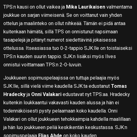
TPS:n kausi on ollut vaikea ja
Mika Laurikaisen
valmentama
joukkue on sarjan viimeisenä. Se on voittanut vain yhden
ottelun ja maalinteko on ollut nihkeää. Tämän ei pidä antaa
kuitenkaan hämätä, sillä TPS on onnistunut napsimaan
tasapelejä ja pitänyt numerot siedettävinä jokaisessa
ottelussa. Itseasiassa tuo 0-2-tappio SJK:lle on toistaiseksi
TPS:n kauden suurin tappio. SJK:n lisäksi myös Ilves
onnistui voittamaan TPS:n 2-0-luvuin.
Joukkueen sopimuspelaajissa on tuttuja pelaajia myös
SJK:lle, sillä vielä viime kaudella SJK:ta edustanut
Tomas
Hradecky
ja
Onni Valakari
edustavat nyt TPS:aa. Hradecky
kuitenkin loukkaantui vakavasti kauden alussa ja hän ei
todennäköisesti pysty pelaamaan koko kaudella. Onni
Valakari on ollut joukkueen tehokkaimpia kahdella maalillaan
ja hän luo joukkueen peliä keskikentän keskustassa. SJK:n
sopimuspelaaja
Elias Ahde
on koko kauden