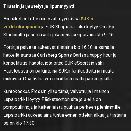
Tiistain järjestelyt ja lipunmyynti
Ennakkoliput otteluun ovat myynnissä
SJK:n
verkkokaupassa
ja SJK Shopissa, joka löytyy OmaSp
Stadionilta ja se on auki jokaisena arkipäivänä klo 9-16.
Portit ja palvelut aukeavat tiistaina klo 16:30 ja samalla
hetkellä starttaa Carlsberg Sports Barissa happy hour ja
konsolifutis-haaste, jota pitää SJK eSportsin väki.
Haasteessa on palkintoina SJK:n fanituotteita ja muuta
mukavaa. Osallistua voi ilmoittautumalla paikan päällä.
Kuntokeskus Fressin ylläpitämä, valvottu ja ilmainen
Lapsiparkki löytyy Pääkatsomon alta ja siellä on
pomppulinnoja ja kaikenlaista puuhaa perheen pienimmille.
Lapsiparkki aukeaa aina tuntia ennen ottelun alkua ja tiistaina
se on klo 17:30.