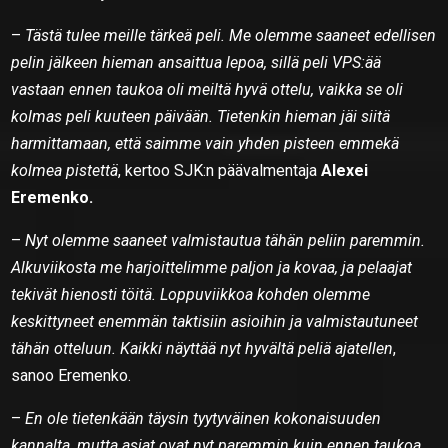
–
Tästä tulee meille tärkeä peli. Me olemme saaneet edellisen
pelin jälkeen hieman ansaittua lepoa, sillä peli VPS:ää
vastaan ennen taukoa oli meiltä hyvä ottelu, vaikka se oli
kolmas peli kuuteen päivään. Tietenkin hieman jäi siitä
harmittamaan, että saimme vain yhden pisteen emmekä
kolmea pistettä
, kertoo SJK:n päävalmentaja
Alexei
Eremenko.
–
Nyt olemme saaneet valmistautua tähän peliin paremmin.
Alkuviikosta me harjoittelimme paljon ja kovaa, ja pelaajat
tekivät hienosti töitä. Loppuviikkoa kohden olemme
keskittyneet enemmän taktisiin asioihin ja valmistautuneet
tähän otteluun. Kaikki näyttää nyt hyvältä peliä ajatellen
,
sanoo Eremenko.
–
En ole tietenkään täysin tyytyväinen kokonaisuuden
kannalta, mutta asiat ovat nyt paremmin kuin ennen taukoa.