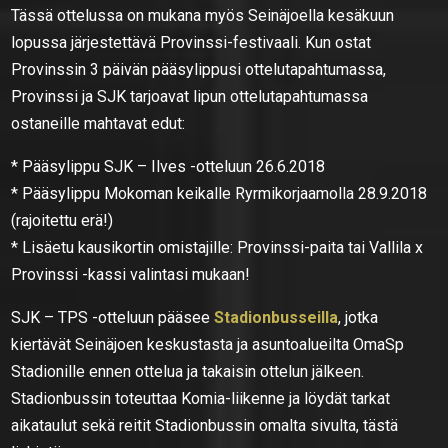
Tässä ottelussa on mukana myös Seinäjoella kesäkuun
lopussa järjestettävä Provinssi-festivaali. Kun ostat
Provinssin 3 päivän pääsylippusi ottelutapahtumassa,
Provinssi ja SJK tarjoavat lipun ottelutapahtumassa
ostaneille mahtavat edut:
* Pääsylippu SJK – Ilves -otteluun 26.6.2018
* Pääsylippu Mokoman keikalle Ryrmikorjaamolla 28.9.2018
(rajoitettu erä!)
* Lisäetu kausikortin omistajille: Provinssi-paita tai Vallila x
Provinssi -kassi valintasi mukaan!
SJK – TPS -otteluun pääsee
Stadionbusseilla
, jotka
kiertävät Seinäjoen keskustasta ja asuntoalueilta OmaSp
Stadionille ennen ottelua ja takaisin ottelun jälkeen.
Stadionbussin toteuttaa Komia-liikenne ja löydät tarkat
aikataulut sekä reitit Stadionbussin omalta sivulta, tästä