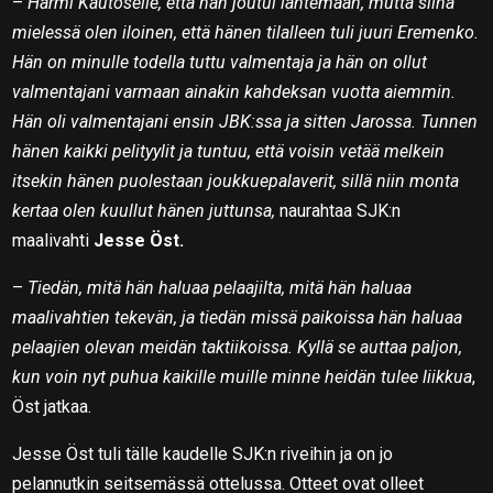
–
Harmi Kautoselle, että hän joutui lähtemään, mutta siinä
mielessä olen iloinen, että hänen tilalleen tuli juuri Eremenko.
Hän on minulle todella tuttu valmentaja ja hän on ollut
valmentajani varmaan ainakin kahdeksan vuotta aiemmin.
Hän oli valmentajani ensin JBK:ssa ja sitten Jarossa. Tunnen
hänen kaikki pelityylit ja tuntuu, että voisin vetää melkein
itsekin hänen puolestaan joukkuepalaverit, sillä niin monta
kertaa olen kuullut hänen juttunsa,
naurahtaa SJK:n
maalivahti
Jesse Öst.
–
Tiedän, mitä hän haluaa pelaajilta, mitä hän haluaa
maalivahtien tekevän, ja tiedän missä paikoissa hän haluaa
pelaajien olevan meidän taktiikoissa. Kyllä se auttaa paljon,
kun voin nyt puhua kaikille muille minne heidän tulee liikkua
,
Öst jatkaa.
Jesse Öst tuli tälle kaudelle SJK:n riveihin ja on jo
pelannutkin seitsemässä ottelussa. Otteet ovat olleet