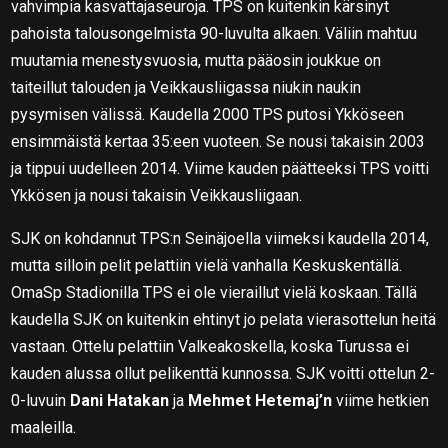
vahvimpia kasvattajaseuroja. TPS on kuitenkin kärsinyt
pahoista talousongelmista 90-luvulta alkaen. Väliin mahtuu
muutamia menestysvuosia, mutta pääosin joukkue on
taiteillut talouden ja Veikkausliigassa niukin naukin
pysymisen välissä. Kaudella 2000 TPS putosi Ykköseen
ensimmäistä kertaa 35:een vuoteen. Se nousi takaisin 2003
ja tippui uudelleen 2014. Viime kauden päätteeksi TPS voitti
Ykkösen ja nousi takaisin Veikkausliigaan.
SJK on kohdannut TPS:n Seinäjoella viimeksi kaudella 2014,
mutta silloin pelit pelattiin vielä vanhalla Keskuskentällä.
OmaSp Stadionilla TPS ei ole vieraillut vielä koskaan. Tällä
kaudella SJK on kuitenkin ehtinyt jo pelata vierasottelun heitä
vastaan. Ottelu pelattiin Valkeakoskella, koska Turussa ei
kauden alussa ollut pelikenttä kunnossa. SJK voitti ottelun 2-
0-luvuin
Dani Hatakan
ja
Mehmet Hetemaj’n
viime hetkien
maaleilla.