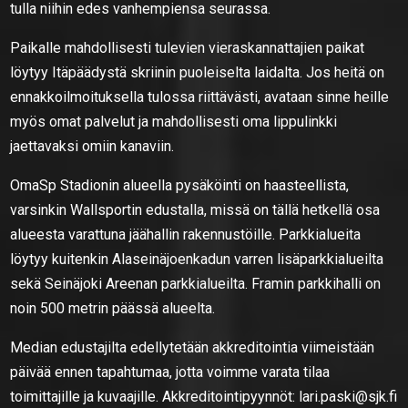
tulla niihin edes vanhempiensa seurassa.
Paikalle mahdollisesti tulevien vieraskannattajien paikat
löytyy Itäpäädystä skriinin puoleiselta laidalta. Jos heitä on
ennakkoilmoituksella tulossa riittävästi, avataan sinne heille
myös omat palvelut ja mahdollisesti oma lippulinkki
jaettavaksi omiin kanaviin.
OmaSp Stadionin alueella pysäköinti on haasteellista,
varsinkin Wallsportin edustalla, missä on tällä hetkellä osa
alueesta varattuna jäähallin rakennustöille. Parkkialueita
löytyy kuitenkin Alaseinäjoenkadun varren lisäparkkialueilta
sekä Seinäjoki Areenan parkkialueilta. Framin parkkihalli on
noin 500 metrin päässä alueelta.
Median edustajilta edellytetään akkreditointia viimeistään
päivää ennen tapahtumaa, jotta voimme varata tilaa
toimittajille ja kuvaajille. Akkreditointipyynnöt: lari.paski@sjk.fi