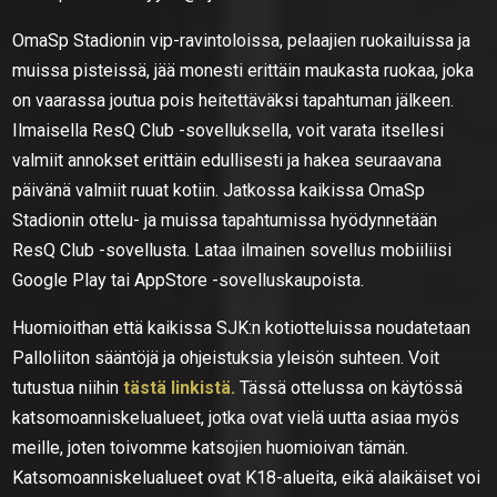
OmaSp Stadionin vip-ravintoloissa, pelaajien ruokailuissa ja
muissa pisteissä, jää monesti erittäin maukasta ruokaa, joka
on vaarassa joutua pois heitettäväksi tapahtuman jälkeen.
Ilmaisella ResQ Club -sovelluksella, voit varata itsellesi
valmiit annokset erittäin edullisesti ja hakea seuraavana
päivänä valmiit ruuat kotiin. Jatkossa kaikissa OmaSp
Stadionin ottelu- ja muissa tapahtumissa hyödynnetään
ResQ Club -sovellusta. Lataa ilmainen sovellus mobiiliisi
Google Play tai AppStore -sovelluskaupoista.
Huomioithan että kaikissa SJK:n kotiotteluissa noudatetaan
Palloliiton sääntöjä ja ohjeistuksia yleisön suhteen. Voit
tutustua niihin
tästä linkistä.
Tässä ottelussa on käytössä
katsomoanniskelualueet, jotka ovat vielä uutta asiaa myös
meille, joten toivomme katsojien huomioivan tämän.
Katsomoanniskelualueet ovat K18-alueita, eikä alaikäiset voi