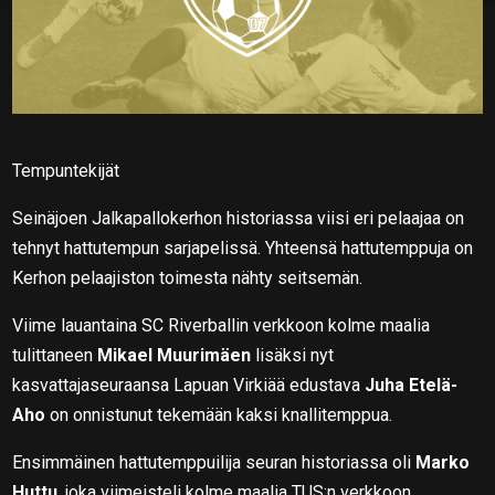
Tempuntekijät
Seinäjoen Jalkapallokerhon historiassa viisi eri pelaajaa on
tehnyt hattutempun sarjapelissä. Yhteensä hattutemppuja on
Kerhon pelaajiston toimesta nähty seitsemän.
Viime lauantaina SC Riverballin verkkoon kolme maalia
tulittaneen
Mikael Muurimäen
lisäksi nyt
kasvattajaseuraansa Lapuan Virkiää edustava
Juha Etelä-
Aho
on onnistunut tekemään kaksi knallitemppua.
Ensimmäinen hattutemppuilija seuran historiassa oli
Marko
Huttu
, joka viimeisteli kolme maalia TUS:n verkkoon