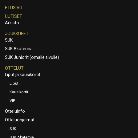
ETUSIVU
UUTISET
Arkisto
JOUKKUEET
SJK
SJK Akatemia
SJK Juniorit (omalle sivulle)
OTTELUT
Liput ja kausikortit
Liput
Kausikortit
VIP
Otteluinfo
Otteluohjelmat
SJK
SJK Akatemia