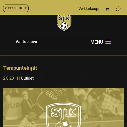
OTTELULIPUT
Verkkokauppa
Valitse sivu
Tempuntekijät
2.8.2011
|
Uutiset