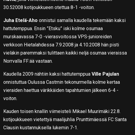
30.52008 kotijoukkueen otettua 8-1 -voiton.
Juha Etelä-Aho
onnistui samalla kaudella tekemään kaksi
hattutemppua. Ensin ”Etsku” iski kolme osumaa
murskaavassa 7-0 -vierasvoitossa VPS-junioreiden
verkkoon Hietalahdessa 7.9.2008 ja 4.10.2008 hän pisti
vieläkin paremmaksi tulittaen kaikki neljä osumaa vieraissa
Norrvalla FF:ää vastaan.
Kaudella 2009 nähtiin kaksi hattutemppua
Ville Pajulan
onnistuttua Oulussa Castrnin tekonurmella kolme kertaa
vieraiden haettua värikkäiden tapahtumien jälkeen 6-4 -
voiton.
Kauden toisen knallin viimeisteli Mikael Muurimäki 22.8.
kotijoukkueen vietettyä maalijuhlia Prunttimäessä FC Santa
Clausin kustannuksella lukemin 7-1.