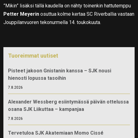
”Mikin” lisäksi tällä kaudella on nähty toinenkin hattutemppu
Petter Meyerin
osuttua kolme kertaa SC Riverballia vastaan
Jouppilanvuoren tekonurmella 14. toukokuuta.
Tuoreimmat uutiset
Pisteet jakoon Gnistanin kanssa – SJK nousi
hienosti lopussa tasoihin
7.8.2026
Alexander Wessberg esiintymässä päivän ottelussa
osana SJK Liikuttaa – kampanjaa
7.8.2026
Tervetuloa SJK Akatemiaan Momo Cissé