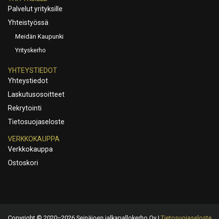
Palvelut yrityksille
Yhteistyössä
Meidän Kaupunki
Yrityskerho
YHTEYSTIEDOT
Yhteystiedot
Laskutusosoitteet
Rekrytointi
Tietosuojaseloste
VERKKOKAUPPA
Verkkokauppa
Ostoskori
Copyright © 2020–2026 Seinäjoen jalkapallokerho Oy |
Tietosuojaseloste