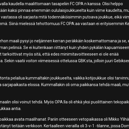
uvalla kaudella maalittomaan tasapeliin FC OPA:n kanssa. Olisi helppo
sentään kaksi pinnaa enemmän oululaisjoukkueelta kuin viime kaudelta, m
 nyt vastassa oli sarjasta mitä todennäköisimmin putoava joukkue, eikä vi
hmä. Siinä mielessä tehottomuus FC OPA:aa vastaan ei erityisemmin K
erhon maali pysyi jo neljännen kerran peräkkäin koskemattomana ja se, 
an pelinsä. Se ei kuitenkaan riittänyt kuin yhden pykälän kapuamisee
et tarkoittivat myös sitä, että edes minimitavoitteeseen ei ole enää
ia. Sekin vaatii voiton viimeisessä ottelussa GBK:sta, jolloin juuri Gebikse
nta pelailua kummaltakin joukkueelta, vaikka kotijoukkue olisi tarvinn
a sarjapaikasta elossa. Kummallakin oli oma paikkansa tehdä maali, mu
 maalin olisi voinut tehdä. Myös OPA:lla oli ehkä yksi puolittainen tekopai
ukkaa antia.
a paikkaa avata maalihanat. Pariin otteeseen vetopaikassa oli Mikko Ylihär
ytänyt teitään verkkoon. Kertaalleen vierailla oli 3-v-1 -tilanne, jossa Do