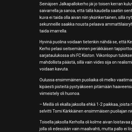
Seinäjoen Jalkapallokerho jäi jo toisen kerran kul
saivarrella ja sanoa, että tällä kaudella saatiin 
kuva ei taida olla aivan niin yksinkertainen, sillä
sekunneille saakka nousta pelaava ammattilaisry
taida imarrella.
Hyvinä puolina voidaan tietenkin nähdä se, että K
Kerho pelasi seitsemännen peräkkäisen tappiottom
sarjataulukossa ohi FC Kiiston. Viikonlopun tuloks
mahdollista päästä, sillä vain viides sija on realism
voidaan kavuta.
Oulussa ensimmäinen puoliaika oli melko vaatimato
kipäesti pisteitä pystyäkseen pitämään haaveens
viimeistely oli huonoa.
– Meillä oli ekalla jaksolla ehkä 1-2 paikkaa, joista
selvitti Tomi Kärkkäinen ensimmäisen puoliajan ni
Toisella jaksolla Kerholla oli kolme aivan loistava
jolla oli edessään vain maalivahti, mutta pallo ei lö