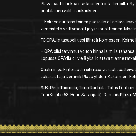
Plaza päätti laukoa itse kuudentoista tienoilta. S
puolalainen valitsi laukauksen.
– Kokonaisuutena toinen puoliaika oli selkeä kasvo
viimeistellä voittomaalit ja yksi puolittainen. Ma
FC OPA:lle tasapeli tiesi lähtöä Kolmoseen. Kolme k
– OPA olisi tarvinnut voiton hinnalla millä tahansa.
Lopussa OPA:lla oli vielä yksi loistava tilanne ratkai
Castrnin palkintoraadin silmissä vieraat saattoiva
sakaraista ja Dominik Plaza yhden. Kaksi meni kot
SJK: Petri Tuomela, Timo Rauhala, Tiitus Lehtinen, 
Toni Kujala (63. Henri Saranpää), Dominik Plaza, M