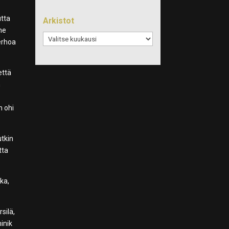
utta
Arkistot
ime
Arkistot
erhoa
että
n
n ohi
utkin
tta
kka,
silä,
minik