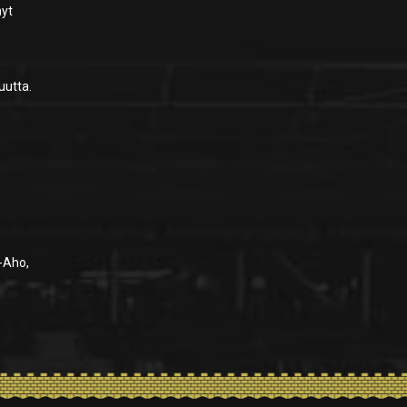
nyt
uutta.
ä-Aho,