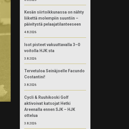
Kesän siirtoikkunassa on nähty
liikettä molempiin suuntiin –
päivitystä pelaajatilanteeseen
4.8.2026
Isot pisteet vakuuttavalla 3–0
voitolla HJK:sta
3.8.2026
Tervetuloa Seinäjoelle Facundo
Costantini!
3.8.2026
Cycli & Ruuhikoski Golf
aktivoivat katsojat Hetki
Areenalla ennen SJK – HJK
ottelua
3.8.2026