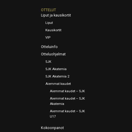
OTTELUT
Liput ja kausikortit
Liput
Kausikortit
VIP
Otteluinfo
Otteluohjelmat
SJK
SJK Akatemia
SJK Akatemia 2
Aiemmat kaudet
Aiemmat kaudet – SJK
Aiemmat kaudet – SJK
Akatemia
Aiemmat kaudet – SJK
U17
Kokoonpanot