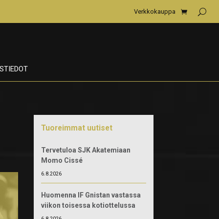
Verkkokauppa
STIEDOT
Tuoreimmat uutiset
Tervetuloa SJK Akatemiaan
Momo Cissé
6.8.2026
Huomenna IF Gnistan vastassa
viikon toisessa kotiottelussa
6.8.2026