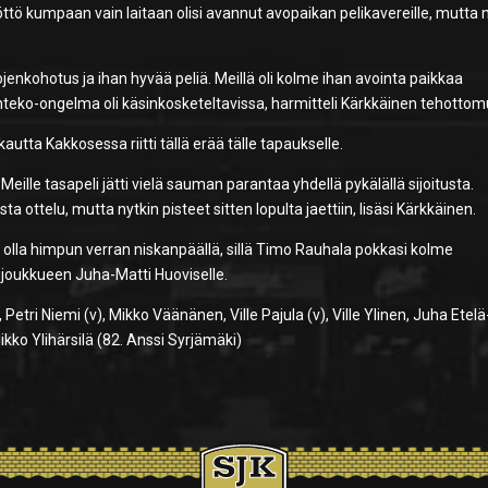
yöttö kumpaan vain laitaan olisi avannut avopaikan pelikavereille, mutta 
jenkohotus ja ihan hyvää peliä. Meillä oli kolme ihan avointa paikkaa
alinteko-ongelma oli käsinkosketeltavissa, harmitteli Kärkkäinen tehottom
autta Kakkosessa riitti tällä erää tälle tapaukselle.
 Meille tasapeli jätti vielä sauman parantaa yhdellä pykälällä sijoitusta.
sta ottelu, mutta nytkin pisteet sitten lopulta jaettiin, lisäsi Kärkkäinen.
t olla himpun verran niskanpäällä, sillä Timo Rauhala pokkasi kolme
ijoukkueen Juha-Matti Huoviselle.
Petri Niemi (v), Mikko Väänänen, Ville Pajula (v), Ville Ylinen, Juha Etel
ikko Ylihärsilä (82. Anssi Syrjämäki)