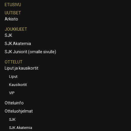
ETUSIVU
UUTISET
Arkisto
JOUKKUEET
SJK
SJK Akatemia
SJK Juniorit (omalle sivulle)
OTTELUT
Liput ja kausikortit
Liput
Kausikortit
VIP
Otteluinfo
Otteluohjelmat
SJK
SJK Akatemia