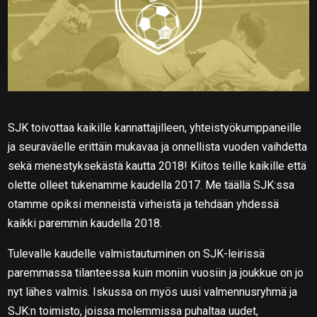
SJK toivottaa kaikille kannattajilleen, yhteistyökumppaneille
ja seuraväelle erittäin mukavaa ja onnellista vuoden vaihdetta
sekä menestyksekästä kautta 2018! Kiitos teille kaikille että
olette olleet tukenamme kaudella 2017. Me täällä SJK:ssa
otamme opiksi menneistä virheistä ja tehdään yhdessä
kaikki paremmin kaudella 2018.
Tulevalle kaudelle valmistautuminen on SJK-leirissä
paremmassa tilanteessa kuin moniin vuosiin ja joukkue on jo
nyt lähes valmis. Iskussa on myös uusi valmennusryhmä ja
SJK:n toimisto, joissa molemmissa puhaltaa uudet,