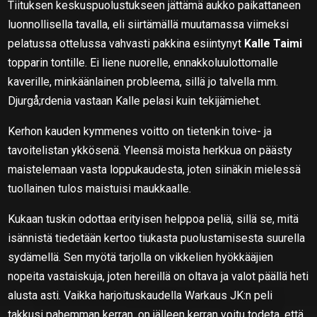
Tiituksen keskuspuolustukseen jättämä aukko paikattaneen
luonnollisella tavalla, eli siirtämällä muutamassa viimeksi
pelatussa ottelussa vahvasti pakkina esiintynyt
Kalle Taimi
topparin tontille. Ei liene nuorelle, ennakkoluulottomalle
kaverille, minkäänlainen probleema, sillä jo talvella mm.
Djurgå;rdenia vastaan Kalle pelasi kuin tekijämiehet.
Kerhon kauden kymmenes voitto on tietenkin toive- ja
tavoitelistan ykkösenä. Yleensä moista herkkua on päästy
maistelemaan vasta loppukaudesta, joten siinäkin mielessä
tuollainen tulos maistuisi maukkaalle.
Kukaan tuskin odottaa erityisen helppoa peliä, sillä se, mitä
isännistä tiedetään kertoo tiukasta puolustamisesta suurella
sydämellä. Sen myötä tarjolla on vikkelien hyökkääjien
nopeita vastaiskuja, joten hereillä on oltava ja valot päällä heti
alusta asti. Vaikka harjoituskaudella Warkaus JK:n peli
takkusi pahemman kerran, on jälleen kerran voitu todeta, että