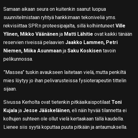
Samaan aikaan seura on kuitenkin saanut luopua
suunnitelmistaan ryhtyä hankkimaan tekoniveliä yms.
rekvisiittaa SPR:n proteesipajalta, sillä kolhiintuneet
Ville
Ylinen, Mikko Väänänen
ja
Matti Lähitie
ovat kaikki tänään
reservien riveissä pelaavien
Jaakko Lammen, Petri
Niemen, Miika Asunmaan
ja
Saku Koskisen
tavoin
pelikunnossa.
”Massea” tuskin avaukseen laitetaan vielä, mutta penkiltä
mies löytyy jo ihan pelivarusteissa fysioterapeutin tittelin
sijaan.
Sivussa Kerholta ovat tietenkin pitkäaikaispotilaat
Toni
Kujala
ja
Jesse Jääskeläinen
, eli näin hyvää tilannetta ei
kolhujen suhteen ole ollut vielä kertaakaan tällä kaudella.
Lienee siis syytä koputtaa puuta pitkään ja antaumuksella.