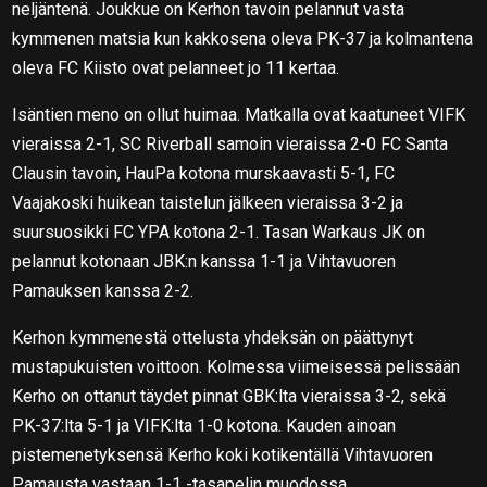
neljäntenä. Joukkue on Kerhon tavoin pelannut vasta
kymmenen matsia kun kakkosena oleva PK-37 ja kolmantena
oleva FC Kiisto ovat pelanneet jo 11 kertaa.
Isäntien meno on ollut huimaa. Matkalla ovat kaatuneet VIFK
vieraissa 2-1, SC Riverball samoin vieraissa 2-0 FC Santa
Clausin tavoin, HauPa kotona murskaavasti 5-1, FC
Vaajakoski huikean taistelun jälkeen vieraissa 3-2 ja
suursuosikki FC YPA kotona 2-1. Tasan Warkaus JK on
pelannut kotonaan JBK:n kanssa 1-1 ja Vihtavuoren
Pamauksen kanssa 2-2.
Kerhon kymmenestä ottelusta yhdeksän on päättynyt
mustapukuisten voittoon. Kolmessa viimeisessä pelissään
Kerho on ottanut täydet pinnat GBK:lta vieraissa 3-2, sekä
PK-37:lta 5-1 ja VIFK:lta 1-0 kotona. Kauden ainoan
pistemenetyksensä Kerho koki kotikentällä Vihtavuoren
Pamausta vastaan 1-1 -tasapelin muodossa.