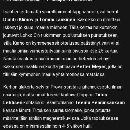
Isäntien eittämättä vaarallisimmat tappoaseet ovat herrat
Dimitri Klimov
ja
Tommi Lankinen
. Kaksikko on nimittäin
iskenyt jo kuusi maalia mieheen. Tällä kertaa he kuitenkin
joutuvat Lohko C:n tiukimman puolustuksen puristukseen,
sillä Kerho on kymmenessä ottelussa päästänyt vain viisi
maalia omiin viimeisteltyään siinä sivussa itse 25 kertaa.
Näistä maaleista suurimman osan on tietenkin tehnyt
Kakkosen maalikuninkuutta jahtaava
Petter Meyer
, jolla on
tilillään kymmenen maalia yhtä monessa matsissa.
Kerhon alakerta selvisi Provinssista ja juhannuksesta ilman
naarmuja, mutta omat treenit koituivat toppari
Tiitus
Lehtisen
kohtaloksi. Vääntötilanne
Teemu Penninkankaan
kanssa lähetti Tiituksen sairauslomalle, jonka pituutta
määritellään tänään magneettikuvissa. Joka tapauksessa
edessä on minimissään noin 4-5 viikon huili.