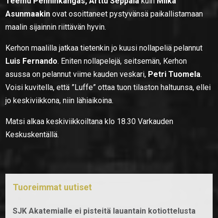
Teemu Penninkangas, Arttu Seppälä
kuin
Miika
Asunmaakin
ovat osoittaneet pystyvänsä paikallistamaan
maalin sijainnin riittävän hyvin.
Kerhon maalilla jatkaa tietenkin jo kuusi nollapeliä pelannut
Luis Fernando
. Eniten nollapelejä, seitsemän, Kerhon
asussa on pelannut viime kauden veskari,
Petri Tuomela
.
Voisi kuvitella, että ”Luffe” ottaa tuon tilaston haltuunsa, ellei
jo keskiviikkona, niin lähiaikoina.
Matsi alkaa keskiviikkoiltana klo 18.30 Varkauden
Keskuskentällä.
Tuoreimmat uutiset
SJK Akatemialle ei pisteitä lauantain kotiottelusta