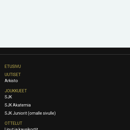
ETUSIVU
UUTISET
Arkisto
JOUKKUEET
SJK
SJK Akatemia
SJK Juniorit (omalle sivulle)
OTTELUT
Liput ja kausikortit