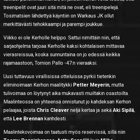
treenipelit ovat juuri sitä mitä ne ovat, eli treenipelejä.
Tosimatsien lähdettyä käyntiin on Warkaus JK ollut
merkittävästi tehokkaampi ja parempi joukkue.
Viikko ei ole Kerholle helppo. Sattui nimittäin niin, että
sarjaohjelma tarjoaa Kerholle kaksi kohtalaisen mittavaa
vierasreissua, koska sunnuntaina on jo edessä keikka
rajamaastoon, Tornion Pallo -47:n vieraaksi.
Uusi tuttavuus virallisissa otteluissa pyrkii tietenkin
eliminoimaan Kerhon maalitykki
Petter Meyerin
, mutta
tulivoimaa on löytynyt aika mukavasti muiltakin osastoilta.
Maalinteossa on yhteensä onnistunut jo kahdeksan Kerhon
pelaajaa, joista
Chris Cleaver
neljä kertaa ja sekä
Aki Sipilä
,
että
Lee Brennan
kanhdesti.
Maalintekovoimaa on taatusti myös reservissä, sillä niin