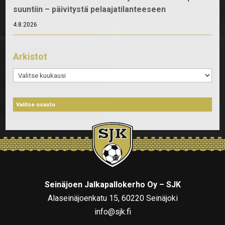
suuntiin – päivitystä pelaajatilanteeseen
4.8.2026
Arkistot
Arkistot
Seinäjoen Jalkapallokerho Oy – SJK
Alaseinäjoenkatu 15, 60220 Seinäjoki
info@sjk.fi