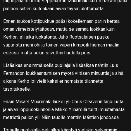
tarjoilijana oli Arttu Seppälä kun Muurimäki kurotti takatolpalla
palloon siihen kuitenkaan aivan täysin ulottumatta.
Ennen taukoa kotijoukkue pääsi kokeilemaan pariin kertaa
omaa viimeistelytaitoaan, mutta se samaa luokkaa kuin
Kerhon, eli aika luokatonta. Juho Ruotsalaisen pusku
vaparista meni ohi ja toinen vapari kimpoili hieman maalin
edessä, mutta sekin siivottiin huolella pois.
Lisäaikaa ensimmäisellä puoliajalla lisäaikaa nähtiin Luis
Fernandon loukkaantumisen myötä viitisen minuuttia ja sinä
aikana Kerho loi vielä kaksi erinomaista tilannetta
tasoitukselle.
Ensin Mikael Muurimäki laukoi yli Chris Cleaverin tarjoilusta
ja aivan loppusekunneilla Mikko Ylihärsilä tulitti muutamasta
metristä pallon yli. Näin tauolle mentiin isäntien johdossa.
Toisella puoliajalla peli alkoi kääntyä vieläkin selvemmin