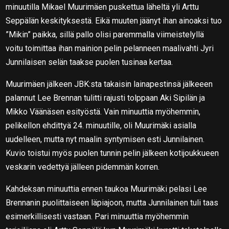
minuutilla Mikael Muurimäen puskettua läheltä yli Arttu
Seppälän keskityksestä. Eikä muuten jäänyt ihan ainoaksi tuo
”Mikin” paikka, sillä pallo olisi paremmalla viimeistelyllä
voitu toimittaa ihan mainion pelin pelanneen maalivahti Jyri
Junnilaisen selän taakse puolen tusinaa kertaa.
Muurimäen jälkeen JBK:sta takaisin lainapestinsä jälkeeen
palannut Lee Brennan tulitti rajusti tolppaan Aki Sipilän ja
Mikko Väänäsen esityöstä. Vain minuuttia myöhemmin,
pelikellon ehdittyä 24. minuutille, oli Muurimäki asialla
uudelleen, mutta nyt maalin syntymisen esti Junnilainen.
Kuvio toistui myös puolen tunnin pelin jälkeen kotijoukkueen
veskarin vedettyä jälleen pidemmän korren.
Kahdeksan minuuttia ennen taukoa Muurimäki pelasi Lee
Brennanin puolittaiseen läpiajoon, mutta Junnilainen tuli taas
esimerkillisesti vastaan. Pari minuuttia myöhemmin