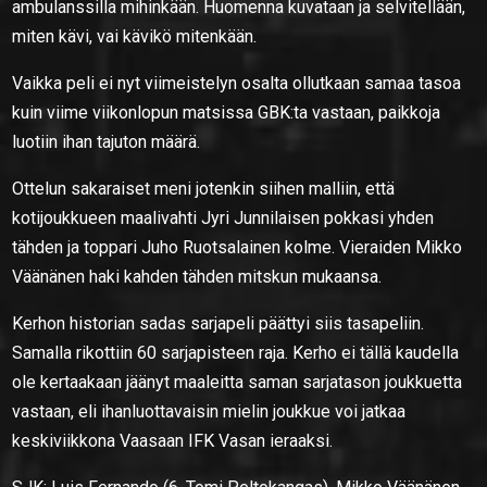
ambulanssilla mihinkään. Huomenna kuvataan ja selvitellään,
miten kävi, vai kävikö mitenkään.
Vaikka peli ei nyt viimeistelyn osalta ollutkaan samaa tasoa
kuin viime viikonlopun matsissa GBK:ta vastaan, paikkoja
luotiin ihan tajuton määrä.
Ottelun sakaraiset meni jotenkin siihen malliin, että
kotijoukkueen maalivahti Jyri Junnilaisen pokkasi yhden
tähden ja toppari Juho Ruotsalainen kolme. Vieraiden Mikko
Väänänen haki kahden tähden mitskun mukaansa.
Kerhon historian sadas sarjapeli päättyi siis tasapeliin.
Samalla rikottiin 60 sarjapisteen raja. Kerho ei tällä kaudella
ole kertaakaan jäänyt maaleitta saman sarjatason joukkuetta
vastaan, eli ihanluottavaisin mielin joukkue voi jatkaa
keskiviikkona Vaasaan IFK Vasan ieraaksi.