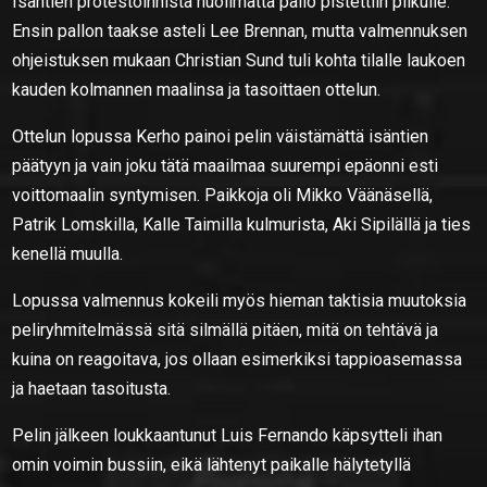
Isäntien protestoinnista huolimatta pallo pistettiin pilkulle.
Ensin pallon taakse asteli Lee Brennan, mutta valmennuksen
ohjeistuksen mukaan Christian Sund tuli kohta tilalle laukoen
kauden kolmannen maalinsa ja tasoittaen ottelun.
Ottelun lopussa Kerho painoi pelin väistämättä isäntien
päätyyn ja vain joku tätä maailmaa suurempi epäonni esti
voittomaalin syntymisen. Paikkoja oli Mikko Väänäsellä,
Patrik Lomskilla, Kalle Taimilla kulmurista, Aki Sipilällä ja ties
kenellä muulla.
Lopussa valmennus kokeili myös hieman taktisia muutoksia
peliryhmitelmässä sitä silmällä pitäen, mitä on tehtävä ja
kuina on reagoitava, jos ollaan esimerkiksi tappioasemassa
ja haetaan tasoitusta.
Pelin jälkeen loukkaantunut Luis Fernando käpsytteli ihan
omin voimin bussiin, eikä lähtenyt paikalle hälytetyllä