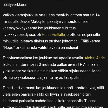
päätyverkkoon.
Vaikka vierasjoukkue ottelussa menikin johtoon matsin 14.
minuutilla Jaska Mäkkylän päästyä viimeistelemään
vastahyökkäyksestä kotijoukkueen tuhrittua
hyökkäyspäädyssä, oli
Henri Huillalla
jo ottelun neljännellä
minuutilla loistava tilaisuus puskea johtomaali. Tällä kertaa
”Hepe” ei kulmurista valitettavasti onnistunut.
Tasoitusmaalinsa kotijoukkue sai upealla tavalla.
Aleksi Ahde
laukoi nimittäin noin 30 metristä pallon aivan TPV:n maalin
yläkulmaan veskarin oltua hiukan väärin sijoittuneena. Maali
oli hieno yksilösuoritus ja riitti myös tasapeliin.
Tasuri jätti varmasti kotijoukkueen leirissä jossiteltavaa, sillä
vielä eilen päivällä kaikki oli hyvin ja avaukseen oltiin
lähdössä parhaalla mahdollisella kokoonpanolla. Tilanne
kuitenkin muuttui dramaattisesti, sillä peräti kolme alakerran