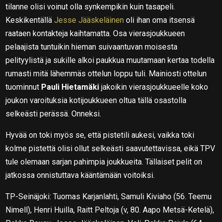
tilanne olisi voinut olla synkempikin kuin tasapeli.
Keskikentällä
Jesse Jääskeläinen
oli ihan oma itsensä
raataen kontakteja kaihtamatta. Osa vierasjoukkueen
pelaajista tuntuikin hieman suivaantuvan moisesta
pelityylistä ja sukille alkoi paukkua muutamaan kertaa todella
rumasti mitä lähemmäs ottelun loppu tuli. Mainiosti ottelun
tuominnut
Pauli Hietamäki
jakoikin vierasjoukkueelle koko
joukon varoituksia kotijoukkueen oltua tällä osastolla
selkeästi perässä. Onneksi.
Hyvää on toki myös se, että pistetili aukesi, vaikka toki
kolme pistettä olisi ollut selkeästi saavutettavissa, eikä TPV
tule olemaan sarjan pahimpia joukkueita. Tällaiset pelit on
jatkossa onnistuttava kääntämään voitoiksi.
TP-Seinäjoki: Tuomas Karjanlahti, Samuli Kiviaho (56. Teemu
Nimell), Henri Huilla, Raitt Peltoja (v, 80. Aapo Metsä-Ketelä),