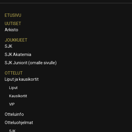
ETUSIVU
UUTISET
Arkisto
JOUKKUEET
SJK
SJK Akatemia
SJK Juniorit (omalle sivulle)
OTTELUT
Liput ja kausikortit
Liput
Kausikortit
VIP
Otteluinfo
Otteluohjelmat
SJK