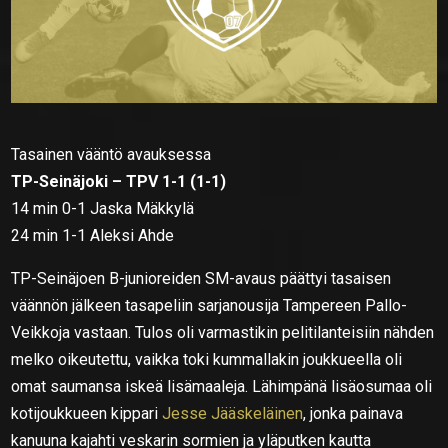
Tasainen vääntö avauksessa
TP-Seinäjoki – TPV 1-1 (1-1)
14 min 0-1 Jaska Mäkkylä
24 min 1-1 Aleksi Ahde
TP-Seinäjoen B-junioreiden SM-avaus päättyi tasaisen
väännön jälkeen tasapeliin sarjanousija Tampereen Pallo-
Veikkoja vastaan. Tulos oli varmastikin pelitilanteisiin nähden
melko oikeutettu, vaikka toki kummallakin joukkueella oli
omat saumansa iskeä lisämaaleja. Lähimpänä lisäosumaa oli
kotijoukkueen kippari
Jesse Jääskeläinen
, jonka painava
kanuuna kajahti veskarin sormien ja yläputken kautta