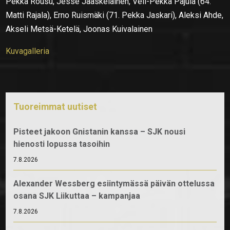
Pekka Rousu, Jesse Jääskeläinen, Veli-Pekka Pajula (64.
Matti Rajala), Erno Ruismäki (71. Pekka Jaskari), Aleksi Ahde,
Akseli Metsä-Ketelä, Joonas Kuivalainen
Kuvagalleria
Tuoreimmat uutiset
Pisteet jakoon Gnistanin kanssa – SJK nousi
hienosti lopussa tasoihin
7.8.2026
Alexander Wessberg esiintymässä päivän ottelussa
osana SJK Liikuttaa – kampanjaa
7.8.2026