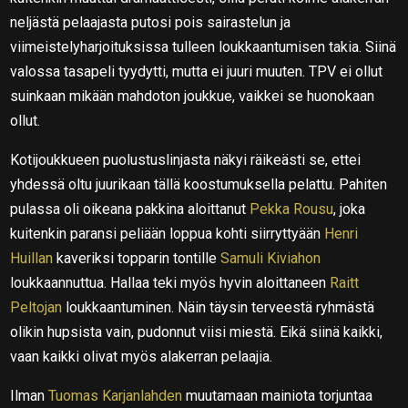
neljästä pelaajasta putosi pois sairastelun ja
viimeistelyharjoituksissa tulleen loukkaantumisen takia. Siinä
valossa tasapeli tyydytti, mutta ei juuri muuten. TPV ei ollut
suinkaan mikään mahdoton joukkue, vaikkei se huonokaan
ollut.
Kotijoukkueen puolustuslinjasta näkyi räikeästi se, ettei
yhdessä oltu juurikaan tällä koostumuksella pelattu. Pahiten
pulassa oli oikeana pakkina aloittanut
Pekka Rousu
, joka
kuitenkin paransi peliään loppua kohti siirryttyään
Henri
Huillan
kaveriksi topparin tontille
Samuli Kiviahon
loukkaannuttua. Hallaa teki myös hyvin aloittaneen
Raitt
Peltojan
loukkaantuminen. Näin täysin terveestä ryhmästä
olikin hupsista vain, pudonnut viisi miestä. Eikä siinä kaikki,
vaan kaikki olivat myös alakerran pelaajia.
Ilman
Tuomas Karjanlahden
muutamaan mainiota torjuntaa