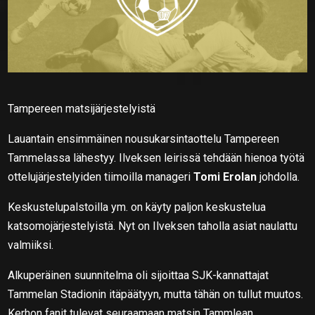
Tampereen matsijärjestelyistä
Lauantain ensimmäinen nousukarsintaottelu Tampereen
Tammelassa lähestyy. Ilveksen leirissä tehdään hienoa työtä
ottelujärjestelyiden tiimoilla manageri
Tomi Erolan
johdolla.
Keskustelupalstoilla ym. on käyty paljon keskustelua
katsomojärjestelyistä. Nyt on Ilveksen taholla asiat naulattu
valmiiksi.
Alkuperäinen suunnitelma oli sijoittaa SJK-kannattajat
Tammelan Stadionin itäpäätyyn, mutta tähän on tullut muutos.
Kerhon fanit tulevat seuraamaan matsin Tammlean