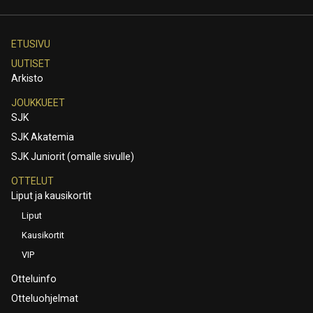
ETUSIVU
UUTISET
Arkisto
JOUKKUEET
SJK
SJK Akatemia
SJK Juniorit (omalle sivulle)
OTTELUT
Liput ja kausikortit
Liput
Kausikortit
VIP
Otteluinfo
Otteluohjelmat