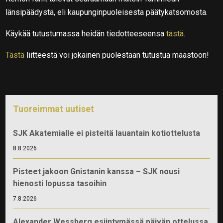
länsipäädystä, eli kaupunginpuoleisesta päätykatsomosta.
Käykää tutustumassa heidän tiedotteeseensa
tästä
.
Tästä
liitteestä voi jokainen puolestaan tutustua maastoon!
Tuoreimmat uutiset
SJK Akatemialle ei pisteitä lauantain kotiottelusta
8.8.2026
Pisteet jakoon Gnistanin kanssa – SJK nousi
hienosti lopussa tasoihin
7.8.2026
Alexander Wessberg esiintymässä päivän ottelussa