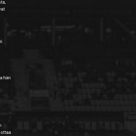
sta,
vat
i.
sa hän
n
 ottaa