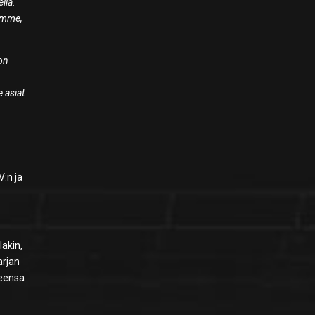
llä.
dämme,
 on
e asiat
V:n ja
lakin,
arjan
seensa