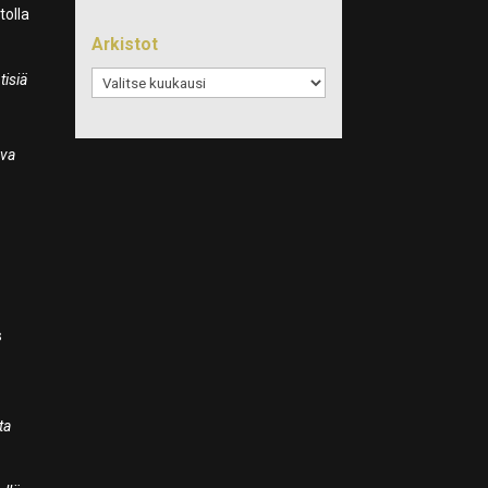
tolla
Arkistot
Arkistot
tisiä
n
ava
s
ta