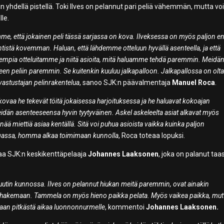
n yhdellä pistellä. Toki Ilves on pelannut pari peliä vähemmän, mutta voi
le.
e, että jokainen peli tässä sarjassa on kova. Ilveksessa on myös paljon en
entistä kovemman. Haluan, että lähdemme otteluun hyvällä asenteella, ja että
empia otteluitamme ja niitä asioita, mitä haluamme tehdä paremmin. Meidä
een peliin paremmin. Se kuitenkin kuuluu jalkapalloon. Jalkapallossa on olt
vastustajan pelinrakentelua
, sanoo SJK:n päävalmentaja
Manuel Roca
.
vaa he tekevät töitä jokaisessa harjoituksessa ja he haluavat kokoajan
än asenteeseensa hyvin tyytyväinen. Askel askeleelta asiat alkavat myös
ää miettiä asiaa kentällä. Sitä voi puhua asioista vaikka kuinka paljon
angassa, homma alkaa toimimaan kunnolla
, Roca toteaa lopuksi.
aa SJK:n keskikenttäpelaaja
Johannes Laaksonen
, joka on palanut taa
 minuutin kunnossa. Ilves on pelannut hiukan meitä paremmin, ovat ainakin
ään hakemaan. Tammela on myös hieno paikka pelata. Myös vaikea paikka, mut
an pitkästä aikaa luonnonnurmelle
, kommentoi
Johannes Laaksonen.