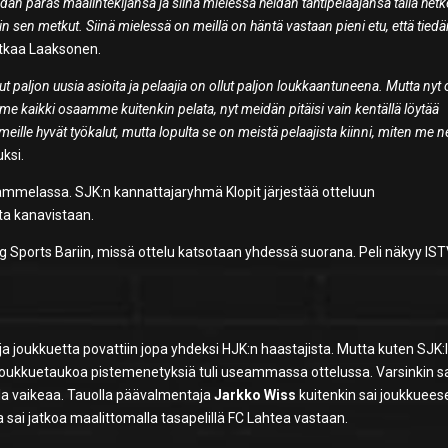
dän paras maalintekijänsä ja siinä mielessä heidän tähtipelaajansa tällä hetke
n sen metkut. Siinä mielessä on meillä on häntä vastaan pieni etu, että tie
jatkaa Laaksonen.
llut paljon uusia asioita ja pelaajia on ollut paljon loukkaantuneena. Mutta nyt
 kaikki osaamme kuitenkin pelata, nyt meidän pitäisi vain kentällä löytää
lle hyvät työkalut, mutta lopulta se on meistä pelaajista kiinni, miten me n
ksi.
Tammelassa. SJK:n kannattajaryhmä Klopit järjestää otteluun
sta kanavistaan.
 Sports Bariin, missä ottelu katsotaan yhdessä suorana. Peli näkyy IST
ja joukkuetta povattiin jopa yhdeksi HJK:n haastajista. Mutta kuten SJK:l
ajoukkuetaukoa pistemenetyksiä tuli useammassa ottelussa. Varsinkin s
la vaikeaa. Tauolla päävalmentaja
Jarkko Wiss
kuitenkin sai joukkuee
ta sai jatkoa maalittomalla tasapelillä FC Lahtea vastaan.