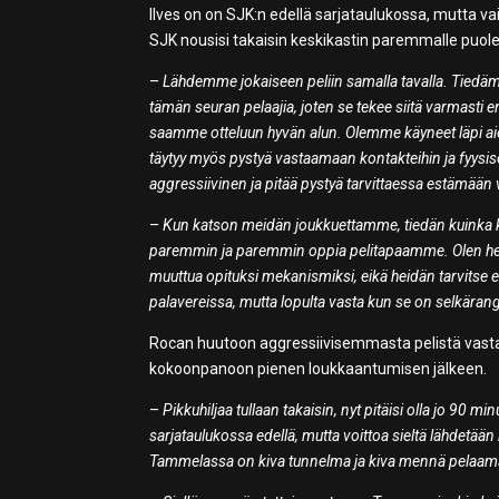
Ilves on on SJK:n edellä sarjataulukossa, mutta vai
SJK nousisi takaisin keskikastin paremmalle puolel
–
Lähdemme jokaiseen peliin samalla tavalla. Tiedämm
tämän seuran pelaajia, joten se tekee siitä varmasti 
saamme otteluun hyvän alun. Olemme käyneet läpi ai
täytyy myös pystyä vastaamaan kontakteihin ja fyysis
aggressiivinen ja pitää pystyä tarvittaessa estämään 
–
Kun katson meidän joukkuettamme, tiedän kuinka ko
paremmin ja paremmin oppia pelitapaamme. Olen heid
muuttua opituksi mekanismiksi, eikä heidän tarvitse en
palavereissa, mutta lopulta vasta kun se on selkär
Rocan huutoon aggressiivisemmasta pelistä vast
kokoonpanoon pienen loukkaantumisen jälkeen.
–
Pikkuhiljaa tullaan takaisin, nyt pitäisi olla jo 90
sarjataulukossa edellä, mutta voittoa sieltä lähdet
Tammelassa on kiva tunnelma ja kiva mennä pelaama