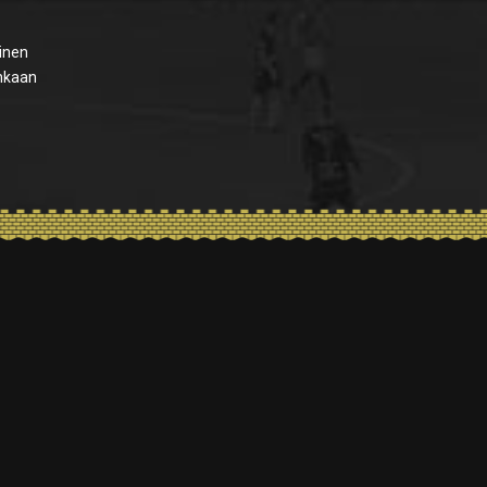
inen
enkaan