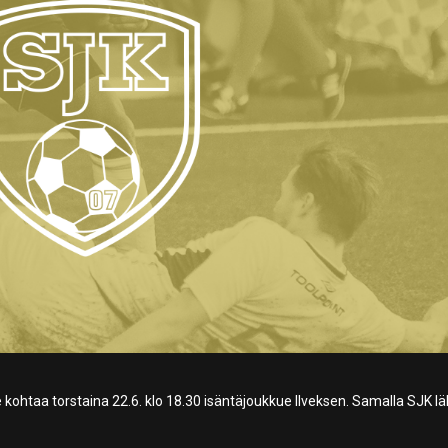
taa torstaina 22.6. klo 18.30 isäntäjoukkue Ilveksen. Samalla SJK l