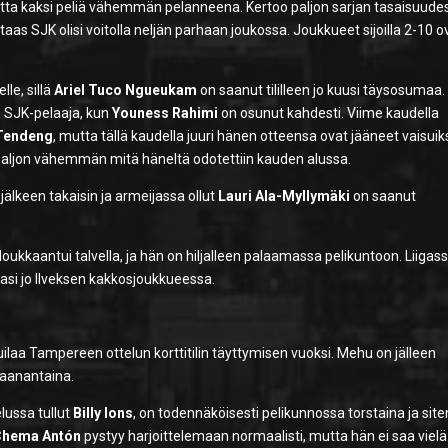
 mutta kaksi peliä vähemmän pelanneena. Kertoo paljon sarjan tasaisuude
a taas SJK olisi voitolla neljän parhaan joukossa. Joukkueet sijoilla 2-10 o
le, sillä
Ariel Tuco Ngueukam
on saanut tililleen jo kuusi täysosumaa.
n SJK-pelaaja, kun
Youness Rahimi
on osunut kahdesti. Viime kaudella
 Tendeng
, mutta tällä kaudella juuri hänen otteensa ovat jääneet vaisuiks
on paljon vähemmän mitä häneltä odotettiin kauden alussa.
älkeen takaisin ja armeijassa ollut
Lauri Ala-Myllymäki
on saanut
loukkaantui talvella, ja hän on hiljalleen palaamassa pelikuntoon. Liigas
lasi jo Ilveksen kakkosjoukkueessa.
ilaa Tampereen ottelun korttitilin täyttymisen vuoksi. Mehu on jälleen
maanantaina.
lussa tullut
Billy Ions
, on todennäköisesti pelikunnossa torstaina ja site
Chema Antón
pystyy harjoittelemaan normaalisti, mutta hän ei saa vielä