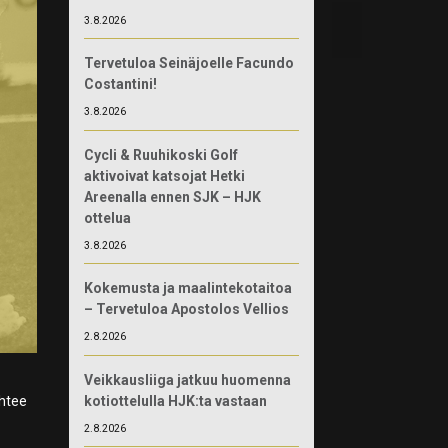
3.8.2026
Tervetuloa Seinäjoelle Facundo
Costantini!
3.8.2026
Cycli & Ruuhikoski Golf
aktivoivat katsojat Hetki
Areenalla ennen SJK – HJK
ottelua
3.8.2026
Kokemusta ja maalintekotaitoa
– Tervetuloa Apostolos Vellios
2.8.2026
Veikkausliiga jatkuu huomenna
kotiottelulla HJK:ta vastaan
ähtee
2.8.2026