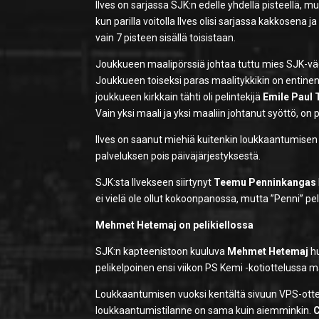
Ilves on sarjassa SJK:n edelle yhdellä pisteellä,
kun parilla voitolla Ilves olisi sarjassa kakkosena j
vain 7 pisteen sisällä toisistaan.
Joukkueen maalipörssiä johtaa tuttu mies SJK-väel
Joukkueen toiseksi paras maalitykkikin on entine
joukkueen kirkkain tähti oli pelintekijä
Emile Paul
Vain yksi maali ja yksi maaliin johtanut syöttö, 
Ilves on saanut miehiä kuitenkin loukkaantumisen j
palveluksen pois päiväjärjestyksestä.
SJK:sta Ilvekseen siirtynyt
Teemu Penninkangas
ei vielä ole ollut kokoonpanossa, mutta ”Penni” pe
Mehmet Hetemaj on pelikiellossa
SJK:n kapteenistoon kuuluva
Mehmet Hetemaj
hu
pelikelpoinen ensi viikon PS Kemi -kotiottelussa 
Loukkaantumisen vuoksi kentältä sivuun VPS-otte
loukkaantumistilanne on sama kuin aiemminkin.