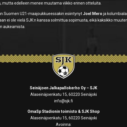
, mutta edelleen menee muutama viikko ennen otteluita.
, kun Suomen U21-maajoukkueessakin esiintynyt
Joel Mero
ja kolumbiala
aan ei ole vielä SJK:n kanssa solmittua sopimusta, eikä kaksikko muut
an aukeamista.
Seinäjoen Jalkapallokerho Oy – SJK
Alaseinäjoenkatu 15, 60220 Seinäjoki
info@sjk.fi
OmaSp Stadionin toimisto & SJK Shop
Alaseinäjoenkatu 15, 60220 Seinäjoki
Avoinna: