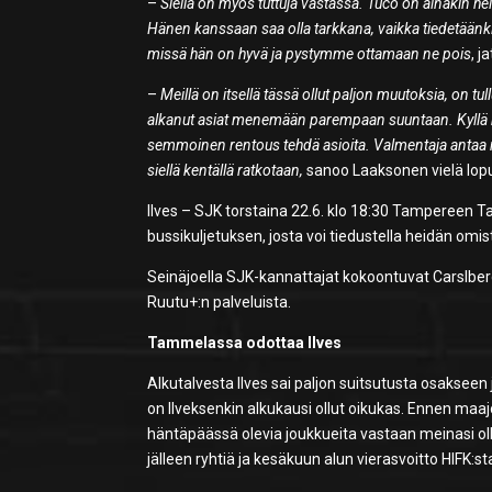
–
Siellä on myös tuttuja vastassa. Tuco on ainakin hei
Hänen kanssaan saa olla tarkkana, vaikka tiedetäänki
missä hän on hyvä ja pystymme ottamaan ne pois
, 
–
Meillä on itsellä tässä ollut paljon muutoksia, on tu
alkanut asiat menemään parempaan suuntaan. Kyllä me
semmoinen rentous tehdä asioita. Valmentaja antaa mei
siellä kentällä ratkotaan,
sanoo Laaksonen vielä lopu
Ilves – SJK torstaina 22.6. klo 18:30 Tampereen 
bussikuljetuksen, josta voi tiedustella heidän omi
Seinäjoella SJK-kannattajat kokoontuvat Carslberg
Ruutu+:n palveluista.
Tammelassa odottaa Ilves
Alkutalvesta Ilves sai paljon suitsutusta osakseen 
on Ilveksenkin alkukausi ollut oikukas. Ennen ma
häntäpäässä olevia joukkueita vastaan meinasi ol
jälleen ryhtiä ja kesäkuun alun vierasvoitto HIFK:s