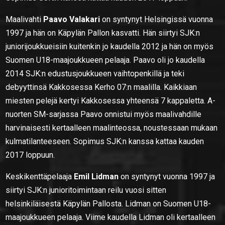
Maalivahti
Paavo Valakari
on syntynyt Helsingissä vuonna
1997 ja hän on Käpylän Pallon kasvatti. Hän siirtyi SJK:n
juniorijoukkueisiin kuitenkin jo kaudella 2012 ja hän on myös
Suomen U18-maajoukkueen pelaaja. Paavo oli jo kaudella
2014 SJK:n edustusjoukkueen vaihtopenkillä ja teki
debyyttinsä Kakkosessa Kerho 07:n maalilla. Kaikkiaan
miesten pelejä kertyi Kakkosessa yhteensä 7 kappaletta. A-
nuorten SM-sarjassa Paavo onnistui myös maalivahdille
harvinaisesti kertaalleen maalinteossa, noustessaan mukaan
kulmatilanteeseen. Sopimus SJK:n kanssa kattaa kauden
2017 loppuun.
Keskikenttäpelaaja
Emil Lidman
on syntynyt vuonna 1997 ja
siirtyi SJK:n junioritoimintaan reilu vuosi sitten
helsinkiläisestä Käpylän Pallosta. Lidman on Suomen U18-
maajoukkueen pelaaja. Viime kaudella Lidman oli kertaalleen