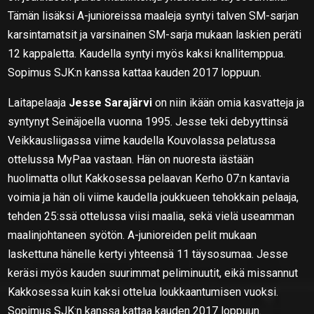
Tämän lisäksi A-junioreissa maaleja syntyi talven SM-sarjan
karsintamatsit ja varsinainen SM-sarja mukaan laskien peräti
12 kappaletta. Kaudella syntyi myös kaksi knallitemppua.
Sopimus SJK:n kanssa kattaa kauden 2017 loppuun.
Laitapelaaja
Jesse Sarajärvi
on niin ikään omia kasvatteja ja
syntynyt Seinäjoella vuonna 1995. Jesse teki debyyttinsä
Veikkausliigassa viime kaudella Kouvolassa pelatussa
ottelussa MyPaa vastaan. Hän on nuoresta iästään
huolimatta ollut Kakkosessa pelaavan Kerho 07:n kantavia
voimia ja hän oli viime kaudella joukkueen tehokkain pelaaja,
tehden 25:ssä ottelussa viisi maalia, sekä vielä useamman
maalinjohtaneen syötön. A-junioreiden pelit mukaan
laskettuna hänelle kertyi yhteensä 11 täysosumaa. Jesse
keräsi myös kauden suurimmat peliminuutit, eikä missannut
Kakkosessa kuin kaksi ottelua loukkaantumisen vuoksi.
Sopimus SJK:n kanssa kattaa kauden 2017 loppuun.