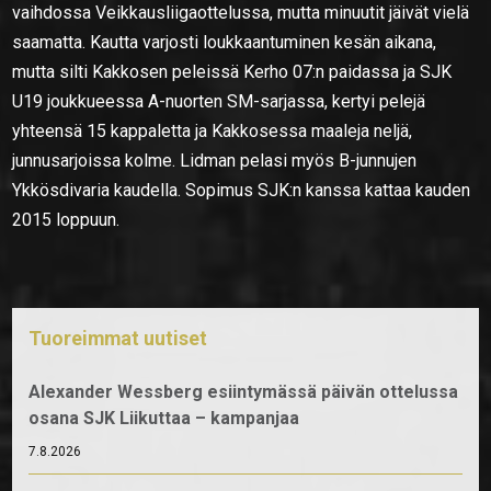
vaihdossa Veikkausliigaottelussa, mutta minuutit jäivät vielä
saamatta. Kautta varjosti loukkaantuminen kesän aikana,
mutta silti Kakkosen peleissä Kerho 07:n paidassa ja SJK
U19 joukkueessa A-nuorten SM-sarjassa, kertyi pelejä
yhteensä 15 kappaletta ja Kakkosessa maaleja neljä,
junnusarjoissa kolme. Lidman pelasi myös B-junnujen
Ykkösdivaria kaudella. Sopimus SJK:n kanssa kattaa kauden
2015 loppuun.
Tuoreimmat uutiset
Alexander Wessberg esiintymässä päivän ottelussa
osana SJK Liikuttaa – kampanjaa
7.8.2026