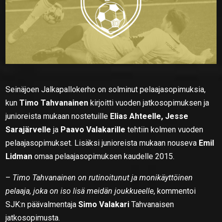
Seinäjoen Jalkapallokerho on solminut pelaajasopimuksia,
kun
Timo Tahvanainen
kirjoitti vuoden jatkosopimuksen ja
junioreista mukaan nostetuille
Elias Ahteelle, Jesse
Sarajärvelle
ja
Paavo Valakarille
tehtiin kolmen vuoden
pelaajasopimukset. Lisäksi junioreista mukaan nouseva
Emil
Lidman
omaa pelaajasopimuksen kaudelle 2015.
–
Timo Tahvanainen on rutinoitunut ja monikäyttöinen
pelaaja, joka on iso lisä meidän joukkueelle
, kommentoi
SJK:n päävalmentaja
Simo Valakari
Tahvanaisen
jatkosopimusta.