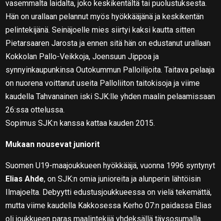
vasemmalta laidalta, joko keskikentältä tai puolustuksesta.
Hän on urallaan pelannut myös hyökkääjänä ja keskikentän
pelintekijänä. Seinäjoelle mies siirtyi kaksi kautta sitten
Pietarsaaren Jarosta ja ennen sitä hän on edustanut urallaan
Kokkolan Pallo-Veikkoja, Joensuun Jippoa ja
synnyinkaupunkinsa Outokummun Palloilijoita. Taitava pelaaja
on nuorena voittanut useita Palloliiton taitokisoja ja viime
kaudella Tahvanainen iski SJK:lle yhden maalin pelaamissaan
26:ssa ottelussa.
Sopimus SJK:n kanssa kattaa kauden 2015.
Mukaan nousevat juniorit
Suomen U19-maajoukkueen hyökkääjä, vuonna 1996 syntynyt
Elias Ahde
, on SJK:n omia junioreita ja alunperin lähtöisin
Ilmajoelta. Debyytti edustusjoukkueessa on vielä tekemättä,
mutta viime kaudella Kakkosessa Kerho 07:n paidassa Elias
oli joukkueen paras maalintekijä yhdeksällä täysosumalla.