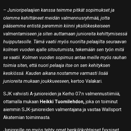
–
Junioripelaajien kanssa teimme pitkät sopimukset ja
olemme kehittäneet meidän valmennusryhmää, jotta
pääsemme entistä paremmin kiinni yksilökeskeiseen
valmentamiseen ja siten auttamaan junioreita kehittymisessä
huipputasolle. Tämä vaatii myös nuorilta pelaajilta seuraavan
kolmen vuoden ajalle sitoutumista, tekemään sen työn mitä
se vaatii. Kolmen vuoden sopimus antaa meille myös rauhan
toimia siten, että nuori pelaaja itse on sen kehityksen
keskiössä. Kauden aikana nostamme varmasti lisää
junioreita mukaan joukkueeseen,
kertoo Valakari.
SJK vahvisti A-junioreiden ja Kerho 07:n valmennustiimiiä,
ottamalla mukaan
Heikki Tuomilehdon,
joka on toiminut
aiemmin SJK-junioreiden valmentajana ja vastaa Wallsport
Akatemian toiminnasta.
Junioreille on myös tehty omat henkilökohtaiset fyysiset