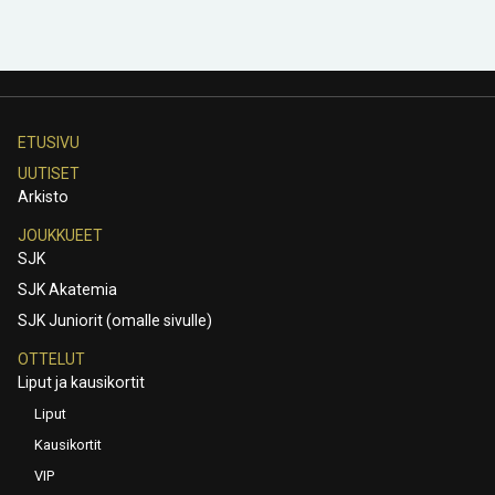
ETUSIVU
UUTISET
Arkisto
JOUKKUEET
SJK
SJK Akatemia
SJK Juniorit (omalle sivulle)
OTTELUT
Liput ja kausikortit
Liput
Kausikortit
VIP