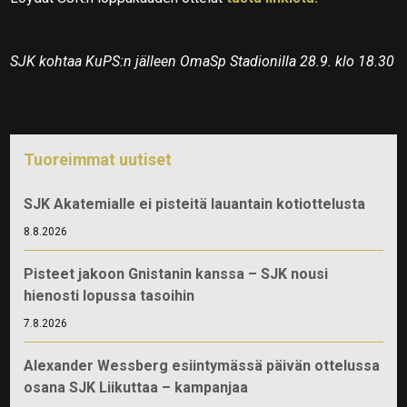
SJK kohtaa KuPS:n jälleen OmaSp Stadionilla 28.9. klo 18.30
Tuoreimmat uutiset
SJK Akatemialle ei pisteitä lauantain kotiottelusta
8.8.2026
Pisteet jakoon Gnistanin kanssa – SJK nousi
hienosti lopussa tasoihin
7.8.2026
Alexander Wessberg esiintymässä päivän ottelussa
osana SJK Liikuttaa – kampanjaa