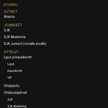
ETUSIVU
UUTISET
Arkisto
JOUKKUEET
SJK
SJK Akatemia
SJK Juniorit (omalle sivulle)
OTTELUT
Liput ja kausikortit
Liput
Kausikortit
VIP
Otteluinfo
Otteluohjelmat
SJK
SJK Akatemia