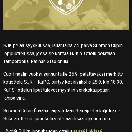
SJK pelaa syyskuussa, lauantaina 24. päivä Suomen Cupin
loppuottelussa, jossa se kohtaa HJK:n. Ottelu pelataan
Tampereella, Ratinan Stadionilla.
Cup-finaalin vuoksi sunnuntaille 25.9. pelattavaksi merkitty
kotiottelu SJK – KuPS, siirtyy keskiviikolle 28.9. klo 18.30.
KuPS -ottelun liput tulevat myyntiin verkkokauppaan
lähipäivinä.
Suomen Cupin finaaliin järjestetään Seinäjoelta kuljetukset.
Siitä ja ottelun lipuista tiedotetaan lisää myöhemmin.
Löydät SJK:n loppukauden ottelut
tästä linkistä.