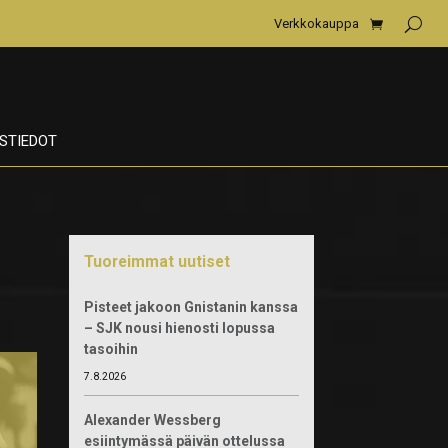
Verkkokauppa
STIEDOT
Tuoreimmat uutiset
Pisteet jakoon Gnistanin kanssa
– SJK nousi hienosti lopussa
tasoihin
7.8.2026
Alexander Wessberg
esiintymässä päivän ottelussa