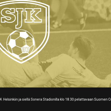
. Helsinkiin ja siellä Sonera Stadionilla klo 18.30 pelattavaan Suomen 