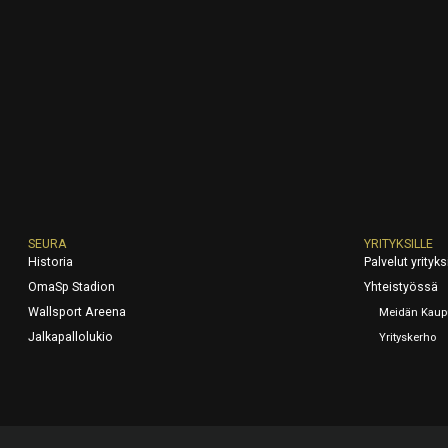
SEURA
YRITYKSILLE
Historia
Palvelut yrityksi
OmaSp Stadion
Yhteistyössä
Wallsport Areena
Meidän Kaup
Jalkapallolukio
Yrityskerho