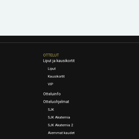
OTTELUT
Liput ja kausikortit
Liput
Kausikortit
VIP
Otteluinfo
Otteluohjelmat
SJK
SJK Akatemia
SJK Akatemia 2
Aiemmat kaudet