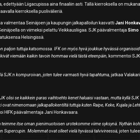
, edettyään Liigacupissa aina finaaliin asti. Tällä kierroksella on mukan
aavalla kierroksella puolivälieriä.
ta valmentaa Seinäjoen ja kaupungin jalkapalloilun kasvatti
Jani Honka
einäjoella on viimeksi pelattu Veikkausliigaa. SJK päävalmentaja
Simo
vatuksensa Helsingissä.
 on paljon tuttuja katsomossa. IFK on myös hyvä joukkue hyvässä organisoi
yrkivät viemään kaikin tavoin hommaa vielä tästä eteenpäin,
kommentoi SJ
hdä SJK:n kompuroivan, joten tulee varmasti hyvä tapahtuma,
jatkaa Valakari
ä HJK olisi se kaikkein paras vaihtoehto kenet haluaisi vastaan, mutta kyllä SJK
kki ovat nimenomaan jalkapallokentiltä tuttuja kuten Raipe, Keke, Kujala ja Leh
 HIFK päävalmentaja Jani Honkavaara.
ssa teimme itse oman pienimuotoisen urotekomme viime syksynä. Nythän koh
n Supercupin. Molemmat ovat olleet vielä hyvässä talvivireessä,
joten tulee