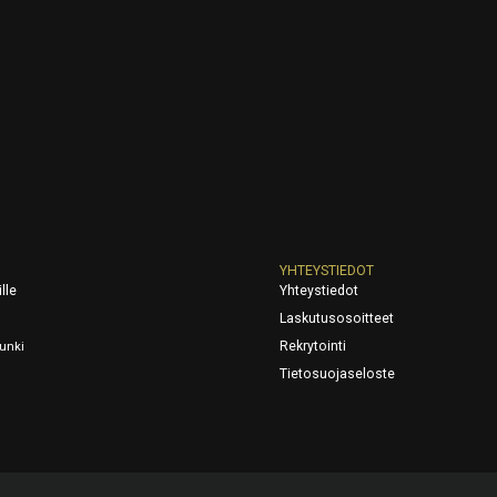
YHTEYSTIEDOT
lle
Yhteystiedot
Laskutusosoitteet
Rekrytointi
unki
Tietosuojaseloste