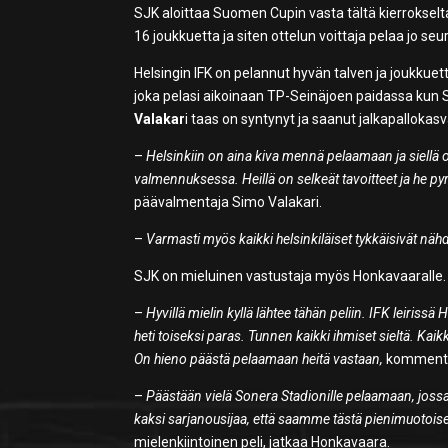
SJK aloittaa Suomen Cupin vasta tältä kierrokselta
16 joukkuetta ja siten ottelun voittaja pelaa jo seur
Helsingin IFK on pelannut hyvän talven ja joukkuet
joka pelasi aikoinaan TP-Seinäjoen paidassa kun S
Valakar
i taas on syntynyt ja saanut jalkapallokas
–
Helsinkiin on aina kiva mennä pelaamaan ja siellä
valmennuksessa. Heillä on selkeät tavoitteet ja he p
päävalmentaja Simo Valakari.
–
Varmasti myös kaikki helsinkiläiset tykkäisivät nä
SJK on mieluinen vastustaja myös Honkavaaralle.
–
Hyvillä mielin kyllä lähtee tähän peliin. IFK leiriss
heti toiseksi paras. Tunnen kaikki ihmiset sieltä. Kai
On hieno päästä pelaamaan heitä vastaan,
kommentoi
–
Päästään vielä Sonera Stadionille pelaamaan, jo
kaksi sarjanousijaa, että saamme tästä pienimuotoise
mielenkiintoinen peli, jatkaa Honkavaara.