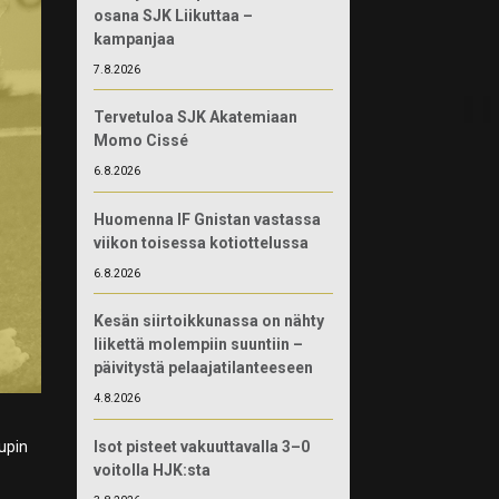
osana SJK Liikuttaa –
kampanjaa
7.8.2026
Tervetuloa SJK Akatemiaan
Momo Cissé
6.8.2026
Huomenna IF Gnistan vastassa
viikon toisessa kotiottelussa
6.8.2026
Kesän siirtoikkunassa on nähty
liikettä molempiin suuntiin –
päivitystä pelaajatilanteeseen
4.8.2026
Isot pisteet vakuuttavalla 3–0
Cupin
voitolla HJK:sta