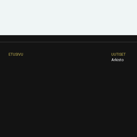
ETUSIVU
UUTISET
Arkisto