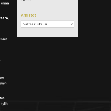
3.8.2026
a enää
Arkistot
vaara
,
Arkistot
dussa
K
.
 on
tinen.
taa
 kyllä