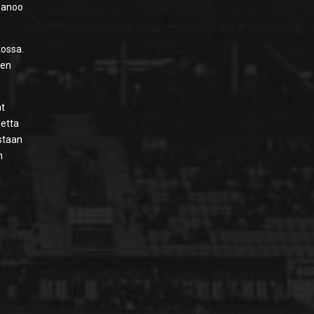
anoo
kossa.
een
at
uetta
astaan
n