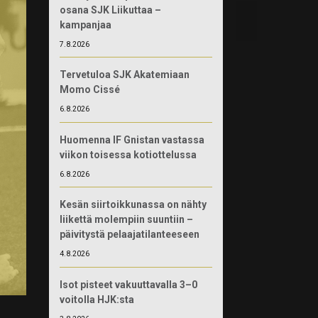
osana SJK Liikuttaa –
kampanjaa
7.8.2026
Tervetuloa SJK Akatemiaan
Momo Cissé
6.8.2026
Huomenna IF Gnistan vastassa
viikon toisessa kotiottelussa
6.8.2026
Kesän siirtoikkunassa on nähty
liikettä molempiin suuntiin –
päivitystä pelaajatilanteeseen
4.8.2026
Isot pisteet vakuuttavalla 3–0
voitolla HJK:sta