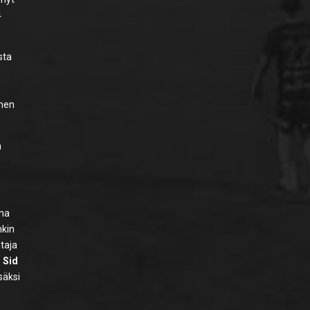
4
sta
omen
ä
ina
nkin
taja
 Sid
isäksi