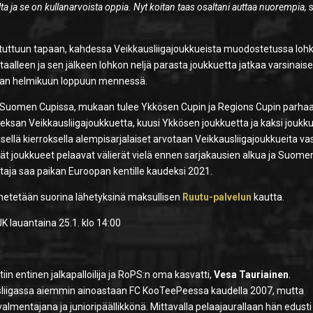
ta ja se on kullanarvoista oppia. Nyt koitan taas osaltani auttaa nuorempia,
s
tuttuun tapaan, kahdessa Veikkausliigajoukkueista muodostetussa loh
taalleen ja sen jälkeen lohkon neljä parasta joukkuetta jatkaa varsinais
taan helmikuun loppuun mennessä.
a Suomen Cupissa, mukaan tulee Ykkösen Cupin ja Regions Cupin parha
deksan Veikkausliigajoukkuetta, kuusi Ykkösen joukkuetta ja kaksi joukk
sellä kierroksella alempisarjalaiset arvotaan Veikkausliigajoukkueita v
vät joukkueet pelaavat välierät vielä ennen sarjakausien alkua ja Suome
ittaja saa paikan Euroopan kentille kaudeksi 2021.
ähetetään suorina lähetyksinä maksullisen
Ruutu-palvelun
kautta.
 lauantaina 25.1. klo 14:00
n entinen jalkapalloilija ja RoPS:n oma kasvatti,
Vesa Tauriainen
.
sliigassa aiemmin ainoastaan FC KooTeePeessa kaudella 2007, mutta
lmentajana ja junioripäällikkönä. Mittavalla pelaajaurallaan hän edusti