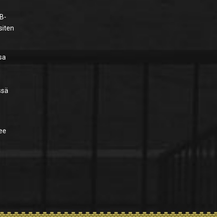
 B-
siten
sa
ssä
lee