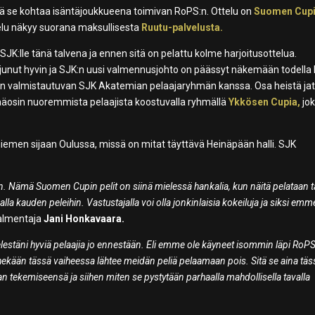
sä se kohtaa isäntäjoukkueena toimivan RoPS:n. Ottelu on
Suomen Cup
telu näkyy suorana maksullisesta
Ruutu-palvelusta.
SJK:lle tänä talvena ja ennen sitä on pelattu kolme harjoitusottelua.
ujunut hyvin ja SJK:n uusi valmennusjohto on päässyt näkemään todella 
seen valmistautuvan SJK Akatemian pelaajaryhmän kanssa. Osa heistä ja
äosin nuoremmista pelaajista koostuvalla ryhmällä
Ykkösen Cupia,
jo
iemen sijaan Oulussa, missä on mitat täyttävä Heinäpään halli. SJK
. Nämä Suomen Cupin pelit on siinä mielessä hankalia, kun näitä pelataan 
alla kauden peleihin. Vastustajalla voi olla jonkinlaisia kokeiluja ja siksi emm
almentaja
Jani Honkavaara.
ielestäni hyviä pelaajia jo ennestään. Eli emme ole käyneet isommin läpi RoP
ekään tässä vaiheessa lähtee meidän peliä pelaamaan pois. Sitä se aina täs
an tekemiseensä ja siihen miten se pystytään parhaalla mahdollisella tavalla