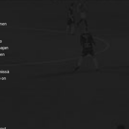
inen
lo
aajan
een
niissä
e
on
inyt