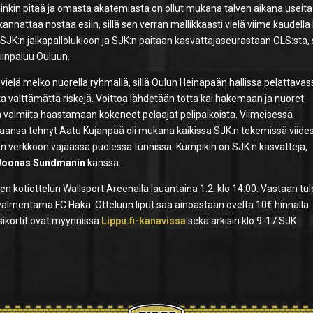
tiinkin pitää ja omasta akatemiasta on ollut mukana talven aikana useita
kannattaa nostaa esiin, sillä sen verran mallikkaasti vielä viime kaudella
i SJK:n jalkapallolukioon ja SJK:n paitaan kasvattajaseurastaan OLS:sta, 
tiinpaluu Ouluun.
vielä melko nuorella ryhmällä, sillä Oulun Heinäpään hallissa pelattavas
a välttämättä riskejä. Voittoa lähdetään totta kai hakemaan ja nuoret
a valmiita haastamaan kokeneet pelaajat pelipaikoista. Viimeisessä
raansa tehnyt Aatu Kujanpää oli mukana kaikissa SJK:n tekemissä viide
n verkkoon vajaassa puolessa tunnissa. Kumpikin on SJK:n kasvatteja,
Joonas Sundmanin
kanssa.
 kotiottelun Wallsport Areenalla lauantaina 1.2. klo 14:00. Vastaan tu
valmentama FC Haka. Otteluun liput saa ainoastaan ovelta 10€ hinnalla.
sikortit ovat myynnissä
Lippu.fi-kanavissa
sekä arkisin klo 9-17 SJK