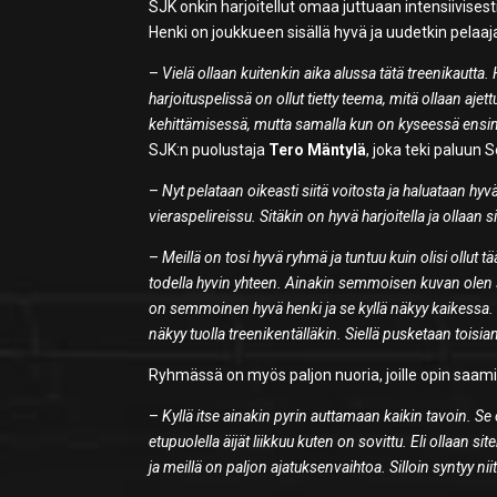
SJK onkin harjoitellut omaa juttuaan intensiivisest
Henki on joukkueen sisällä hyvä ja uudetkin pelaa
–
Vielä ollaan kuitenkin aika alussa tätä treenikautta
harjoituspelissä on ollut tietty teema, mitä ollaan a
kehittämisessä, mutta samalla kun on kyseessä ensimmä
SJK:n puolustaja
Tero Mäntylä
, joka teki paluun
–
Nyt pelataan oikeasti siitä voitosta ja haluataan hy
vieraspelireissu. Sitäkin on hyvä harjoitella ja ollaan 
–
Meillä on tosi hyvä ryhmä ja tuntuu kuin olisi ollut 
todella hyvin yhteen. Ainakin semmoisen kuvan olen s
on semmoinen hyvä henki ja se kyllä näkyy kaikessa. E
näkyy tuolla treenikentälläkin. Siellä pusketaan toisi
Ryhmässä on myös paljon nuoria, joille opin saami
–
Kyllä itse ainakin pyrin auttamaan kaikin tavoin. S
etupuolella äijät liikkuu kuten on sovittu. Eli ollaan s
ja meillä on paljon ajatuksenvaihtoa. Silloin syntyy nii