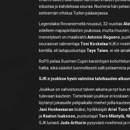
edustaa jo kahdeksaa seuraa. Nuorena hän pelasi
seitsemän ottelua Turkin pääsarjassa.
Legendaksi Rovaniemellä noussut, 32-vuotias
Ale
edelleen napapiiriläisten joukossa, mutta muuten 
menetykset on maalivahti
Antonio Reguero
, puo
seurasivat valmentaja
Toni Koskelaa
HJK:n rivei
kentillä, eli laitapuolustaja
Taye Taiwo
, ei ole ai
RoPS pelaa Suomen Cupin karsintojen kotiotteluns
hallia, eikä sääolot luonnollisesti salli pelaamista p
SJK:n joukkue hyvin valmiina talvikauden alkuu
Joukkue on vahvistunut talven aikana ja nyt kun en
tulevaan kauteen. Tietenkään joukkue ei koskaan 
löytänyt jokaiselle pelipaikalle miehet joilla kaute
Jani Honkavaaran
lisäksi, hyökkääjät
Ariel Tuco
ja
Keaton Isaksson,
puolustajat
Tero Mäntylä, N
SJK lunasti
Jude Arthurin
pysyvästi riveihinsä j