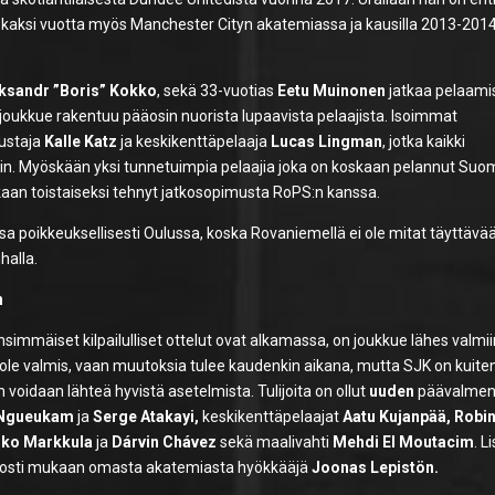
 kaksi vuotta myös Manchester Cityn akatemiassa ja kausilla 2013-201
ksandr ”Boris” Kokko
, sekä 33-vuotias
Eetu Muinonen
jatkaa pelaami
joukkue rakentuu pääosin nuorista lupaavista pelaajista. Isoimmat
lustaja
Kalle Katz
ja keskikenttäpelaaja
Lucas Lingman
, jotka kaikki
hin. Myöskään yksi tunnetuimpia pelaajia joka on koskaan pelannut Su
nakaan toistaiseksi tehnyt jatkosopimusta RoPS:n kanssa.
a poikkeuksellisesti Oulussa, koska Rovaniemellä ei ole mitat täyttävä
ihalla.
n
simmäiset kilpailulliset ottelut ovat alkamassa, on joukkue lähes valmi
ole valmis, vaan muutoksia tulee kaudenkin aikana, mutta SJK on kuite
en voidaan lähteä hyvistä asetelmista. Tulijoita on ollut
uuden
päävalmen
 Ngueukam
ja
Serge Atakayi,
keskikenttäpelaajat
Aatu Kujanpää, Robin
iko Markkula
ja
Dárvin Chávez
sekä maalivahti
Mehdi El Moutacim
. L
a nosti mukaan omasta akatemiasta hyökkääjä
Joonas Lepistön.