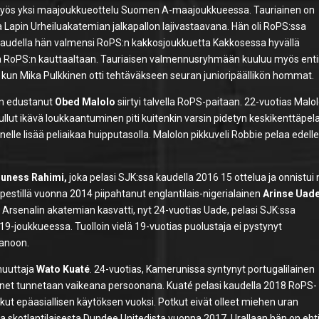
 on myös yksi maajoukkueottelu Suomen A-maajoukkueessa. Tauriainen on
 Lapin Urheiluakatemian jalkapallon lajivastaavana. Hän oli RoPS:ssa
kaudella hän valmensi RoPS:n kakkosjoukkuetta Kakkosessa hyvällä
 ja RoPS:n kauttaaltaan. Tauriaisen valmennusryhmään kuuluu myös ent
 kun Mika Pulkkinen otti tehtäväkseen seuran junioripäällikön hommat.
ään edustanut
Obed Malolo
siirtyi talvella RoPS-paitaan. 22-vuotias Malo
llut ikävä loukkaantuminen piti kuitenkin varsin pidetyn keskikenttäpel
nelle lisää peliaikaa huipputasolla. Malolon pikkuveli Robbie pelaa edell
uness Rahimi,
joka pelasi SJK:ssa kaudella 2016 15 ottelua ja onnistui 
 pestillä vuonna 2014 piipahtanut englantilais-nigerialainen
Arinse Uad
n Arsenalin akatemian kasvatti, nyt 24-vuotias Uade, pelasi SJK:ssa
-joukkueessa. Tuolloin vielä 19-vuotias puolustaja ei pystynyt
anoon.
muuttaja
Wato Kuaté
. 24-vuotias, Kamerunissa syntynyt portugalilainen
net tunnetaan vaikeana persoonana. Kuaté pelasi kaudella 2018 RoPS-
kut epäasiallisen käytöksen vuoksi. Potkut eivät olleet miehen uran
a skotlantilaisesta Dundee Unitedista vuonna 2017. Urallaan hän on eht