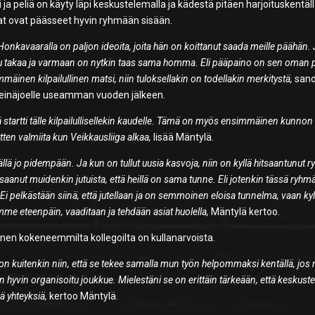
i ja peliä on käyty läpi keskustelemalla ja kädestä pitäen harjoituskentäll
jat ovat päässeet hyvin ryhmään sisään.
. Honkavaaralla on paljon ideoita, joita hän on koittanut saada meille päähän.
jettu takaa ja varmaan on nytkin taas sama homma. Eli pääpaino on sen oman 
inen kilpailullinen matsi, niin tuloksellakin on todellakin merkitystä,
san
 Seinäjoelle useamman vuoden jälkeen.
vä startti tälle kilpailullisellekin kaudelle. Tämä on myös ensimmäinen kunnon
sitten valmiita kun Veikkausliiga alkaa,
lisää Mäntylä.
täällä jo pidempään. Ja kun on tullut uusia kasvoja, niin on kyllä hitsaantunut 
aanut muidenkin jutuista, että heillä on sama tunne. Eli jotenkin tässä ryhm
i pelkästään siinä, että jutellaan ja on semmoinen eloisa tunnelma, vaan kyl
amme eteenpäin, vaaditaan ja tehdään asiat huolella,
Mäntylä kertoo.
nen kokeneemmilta kollegoilta on kullanarvoista.
e on kuitenkin niin, että se tekee samalla mun työn helpommaksi kentällä, jos
iten hyvin organisoitu joukkue. Mielestäni se on erittäin tärkeään, että keskust
tä yhteyksiä,
kertoo Mäntylä.