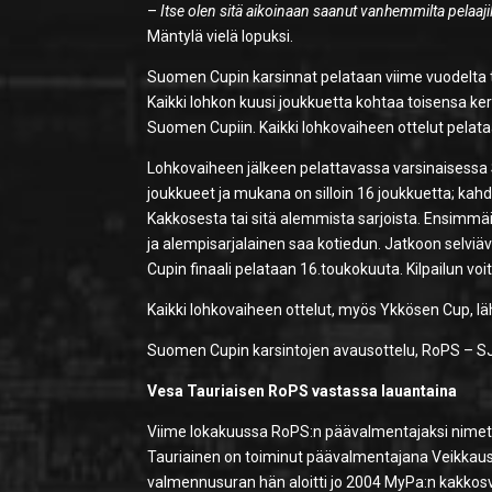
–
Itse olen sitä aikoinaan saanut vanhemmilta pelaajil
Mäntylä vielä lopuksi.
Suomen Cupin karsinnat pelataan viime vuodelta 
Kaikki lohkon kuusi joukkuetta kohtaa toisensa ker
Suomen Cupiin. Kaikki lohkovaiheen ottelut pela
Lohkovaiheen jälkeen pelattavassa varsinaisess
joukkueet ja mukana on silloin 16 joukkuetta; kah
Kakkosesta tai sitä alemmista sarjoista. Ensimmäi
ja alempisarjalainen saa kotiedun. Jatkoon selviä
Cupin finaali pelataan 16.toukokuuta. Kilpailun vo
Kaikki lohkovaiheen ottelut, myös Ykkösen Cup, l
Suomen Cupin karsintojen avausottelu, RoPS – SJK
Vesa Tauriaisen RoPS vastassa lauantaina
Viime lokakuussa RoPS:n päävalmentajaksi nimettii
Tauriainen on toiminut päävalmentajana Veikkau
valmennusuran hän aloitti jo 2004 MyPa:n kakkosva