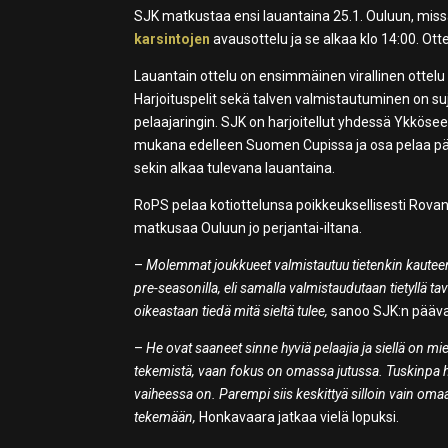
SJK matkustaa ensi lauantaina 25.1. Ouluun, mis
karsintojen
avausottelu ja se alkaa klo 14:00. Ot
Lauantain ottelu on ensimmäinen virallinen ottelu 
Harjoituspelit sekä talven valmistautuminen on s
pelaajaringin. SJK on harjoitellut yhdessä Ykkö
mukana edelleen Suomen Cupissa ja osa pelaa pä
sekin alkaa tulevana lauantaina.
RoPS pelaa kotiottelunsa poikkeuksellisesti Rovan
matkusaa Ouluun jo perjantai-iltana.
–
Molemmat joukkueet valmistautuu tietenkin kauteen
pre-seasonilla, eli samalla valmistaudutaan tietyllä tav
oikeastaan tiedä mitä sieltä tulee,
sanoo SJK:n pääv
–
He ovat saaneet sinne hyviä pelaajia ja siellä on m
tekemistä, vaan fokus on omassa jutussa. Tuskinpa h
vaiheessa on. Parempi siis keskittyä silloin vain oma
tekemään,
Honkavaara jatkaa vielä lopuksi.