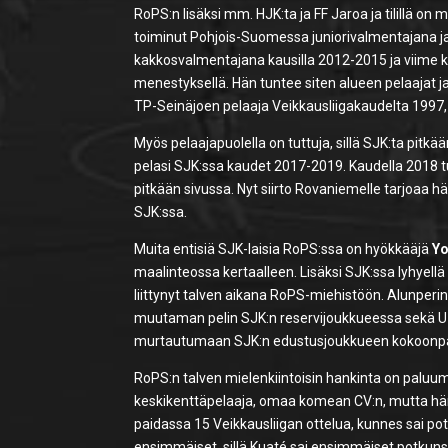
RoPS:n lisäksi mm. HJK:ta ja FF Jaroa ja tilillä
toiminut Pohjois-Suomessa juniorivalmentajana ja
kakkosvalmentajana kausilla 2012-2015 ja viime 
menestyksellä. Hän tuntee siten alueen pelaajat
TP-Seinäjoen pelaaja Veikkausliigakaudelta 1997,
Myös pelaajapuolella on tuttuja, sillä SJK:ta pitk
pelasi SJK:ssa kaudet 2017-2019. Kaudella 2018 tu
pitkään sivussa. Nyt siirto Rovaniemelle tarjoaa hä
SJK:ssa.
Muita entisiä SJK-laisia RoPS:ssa on hyökkääjä
Yo
maalinteossa kertaalleen. Lisäksi SJK:ssa lyhyellä
liittynyt talven aikana RoPS-miehistöön. Alunperi
muutaman pelin SJK:n reservijoukkueessa sekä U19
murtautumaan SJK:n edustusjoukkueen kokoonp
RoPS:n talven mielenkiintoisin hankinta on paluu
keskikenttäpelaaja, omaa komean CV:n, mutta hä
paidassa 15 Veikkausliigan ottelua, kunnes sai pot
ensimmäiset, sillä Kuaté sai ensimmäiset potkuns