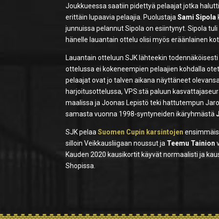
Joukkueessa saatiin pidettyä pelaajat jotka halut
erittäin lupaavia pelaajia. Puolustaja
Sami Sipola
junnuissa pelannut Sipola on esiintynyt. Sipola tul
hänelle lauantain ottelu olisi myös eräänlainen ko
Lauantain otteluun SJK lähteekin todennäköisesti 
ottelussa ei kokeneempien pelaajien kohdalla otet
pelaajat ovat jo talven aikana näyttäneet olevans
harjoitusottelussa, VPS:stä paluun kasvattajaseu
maalissa ja Joonas Lepistö teki hattutempun Jaro
samasta vuonna 1998-syntyneiden ikäryhmästä
SJK pelaa
Suomen Cupin karsintojen
ensimmäisen
silloin Veikkausliigaan noussut ja
Teemu Tainion
Kauden 2020 kausikortit käyvät normaalisti ja kau
Shopissa.