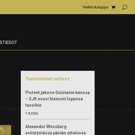
Verkkokauppa
STIEDOT
Tuoreimmat uutiset
Pisteet jakoon Gnistanin kanssa
– SJK nousi hienosti lopussa
tasoihin
7.8.2026
Alexander Wessberg
esiintymässä päivän ottelussa