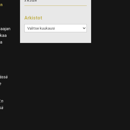
3.8.2026
in
Arkistot
Arkistot
laajan
tkaa
ka
tässä
e
S:n
sä