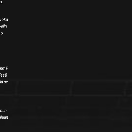
ä.
 Joka
pelin
oo
ryhmä
ässä
lä se
 mun
ellaan