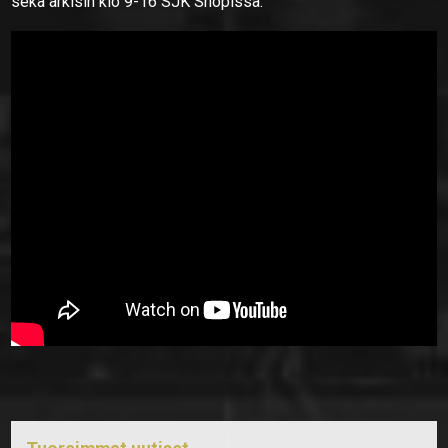
sekä arkisin klo 9-16 SJK Shopissa.