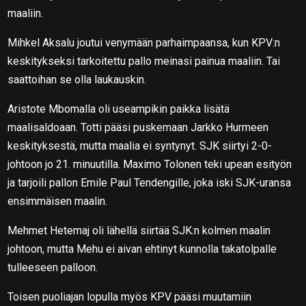
maaliin.
Mihkel Aksalu joutui venymään parhaimpaansa, kun KPV:n
keskitykseksi tarkoitettu pallo meinasi painua maaliin. Tai
saattoihan se olla laukauskin.
Aristote Mbomalla oli useampikin paikka lisätä
maalisaldoaan. Totti pääsi puskemaan Jarkko Hurmeen
keskityksestä, mutta maalia ei syntynyt. SJK siirtyi 2-0-
johtoon jo 21. minuutilla. Maximo Tolonen teki upean esityön
ja tarjoili pallon Emile Paul Tendengille, joka iski SJK-uransa
ensimmäisen maalin.
Mehmet Hetemaj oli lähellä siirtää SJK:n kolmen maalin
johtoon, mutta Mehu ei aivan ehtinyt kunnolla takatolpalle
tulleeseen palloon.
Toisen puoliajan lopulla myös KPV pääsi muutamiin