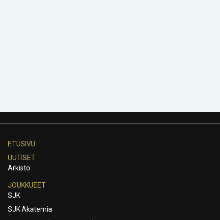
ETUSIVU
UUTISET
Arkisto
JOUKKUEET
SJK
SJK Akatemia