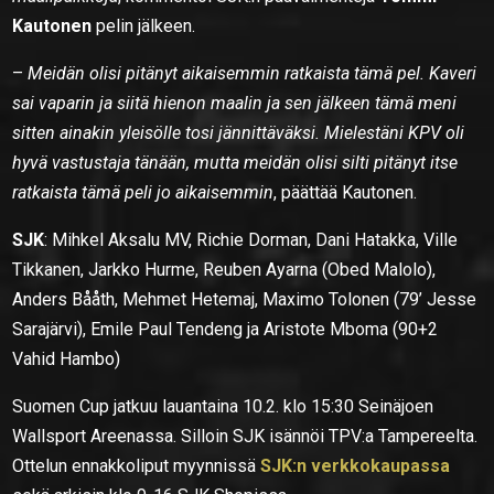
Kautonen
pelin jälkeen.
–
Meidän olisi pitänyt aikaisemmin ratkaista tämä pel. Kaveri
sai vaparin ja siitä hienon maalin ja sen jälkeen tämä meni
sitten ainakin yleisölle tosi jännittäväksi. Mielestäni KPV oli
hyvä vastustaja tänään, mutta meidän olisi silti pitänyt itse
ratkaista tämä peli jo aikaisemmin
, päättää Kautonen.
SJK
: Mihkel Aksalu MV, Richie Dorman, Dani Hatakka, Ville
Tikkanen, Jarkko Hurme, Reuben Ayarna (Obed Malolo),
Anders Bååth, Mehmet Hetemaj, Maximo Tolonen (79’ Jesse
Sarajärvi), Emile Paul Tendeng ja Aristote Mboma (90+2
Vahid Hambo)
Suomen Cup jatkuu lauantaina 10.2. klo 15:30 Seinäjoen
Wallsport Areenassa. Silloin SJK isännöi TPV:a Tampereelta.
Ottelun ennakkoliput myynnissä
SJK:n verkkokaupassa