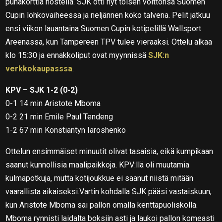
punakorttia nostella. SJK otti nyt toisen voittonsa Suomen
Cupin lohkovaiheessa ja neljännen koko talvena. Pelit jatkuu
ensi viikon lauantaina Suomen Cupin kotipelillä Wallsport
Areenassa, kun Tampereen TPV tulee vieraaksi. Ottelu alkaa
klo 15:30 ja ennakkoliput ovat myynnissä
SJK:n
verkkokaupasssa
.
KPV – SJK 1-2 (0-2)
0-1 14 min Aristote Mboma
0-2 21 min Emile Paul Tendeng
1-2 67 min Konstiantyn Iaroshenko
Ottelun ensimmäiset minuutit olivat tasaisia, eikä kumpikaan
saanut kunnollisia maalipaikkoja. KPV:llä oli muutamia
kulmapotkuja, mutta kotijoukkue ei saanut niistä mitään
vaarallista aikaiseksi.Vartin kohdalla SJK pääsi vastaiskuun,
kun Aristote Mboma sai pallon omalla kenttäpuoliskolla.
Mboma rynnisti laidalta boksiin asti ja laukoi pallon komeasti