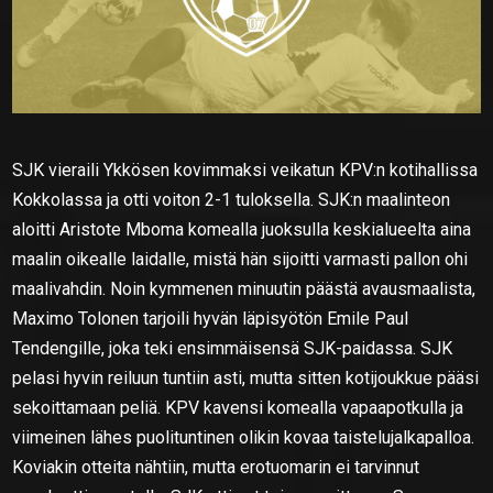
SJK vieraili Ykkösen kovimmaksi veikatun KPV:n kotihallissa
Kokkolassa ja otti voiton 2-1 tuloksella. SJK:n maalinteon
aloitti Aristote Mboma komealla juoksulla keskialueelta aina
maalin oikealle laidalle, mistä hän sijoitti varmasti pallon ohi
maalivahdin. Noin kymmenen minuutin päästä avausmaalista,
Maximo Tolonen tarjoili hyvän läpisyötön Emile Paul
Tendengille, joka teki ensimmäisensä SJK-paidassa. SJK
pelasi hyvin reiluun tuntiin asti, mutta sitten kotijoukkue pääsi
sekoittamaan peliä. KPV kavensi komealla vapaapotkulla ja
viimeinen lähes puolituntinen olikin kovaa taistelujalkapalloa.
Koviakin otteita nähtiin, mutta erotuomarin ei tarvinnut