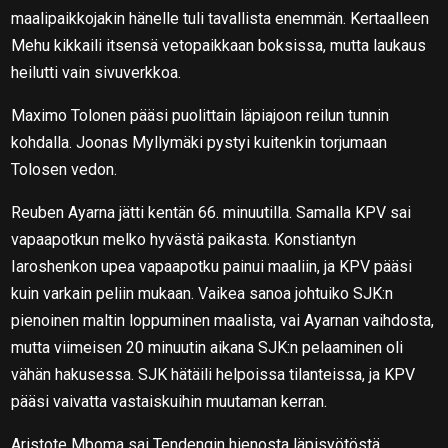
maalipaikkojakin hänelle tuli tavallista enemmän. Kertaalleen
Mehu kikkaili itsensä vetopaikkaan boksissa, mutta laukaus
heilutti vain sivuverkkoa.
Maximo Tolonen pääsi puolittain läpiajoon reilun tunnin
kohdalla. Joonas Myllymäki pystyi kuitenkin torjumaan
Tolosen vedon.
Reuben Ayarna jätti kentän 66. minuutilla. Samalla KPV sai
vapaapotkun melko hyvästä paikasta. Konstiantyn
Iaroshenkon upea vapaapotku painui maaliin, ja KPV pääsi
kuin varkain peliin mukaan. Vaikea sanoa johtuiko SJK:n
pienoinen maltin loppuminen maalista, vai Ayarnan vaihdosta,
mutta viimeisen 20 minuutin aikana SJK:n pelaaminen oli
vähän hakusessa. SJK hätäili helpoissa tilanteissa, ja KPV
pääsi vaivatta vastaiskuihin muutaman kerran.
Aristote Mboma sai Tendengin hienosta läpisyötöstä