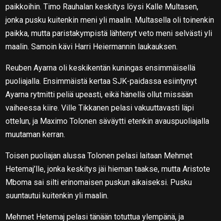
paikkoihin. Timo Rauhalan keskitys löysi Kalle Multasen,
jonka pusku kuitenkin meni yli maalin. Multasella oli toinenkin
paikka, mutta paristakympistä lähtenyt veto meni selvästi yli
maalin. Samoin kävi Harri Heiermannin laukauksen.
Reuben Ayarna oli keskikentän kuningas ensimmäisellä
puoliajalla. Ensimmäistä kertaa SJK-paidassa esiintynyt
Ayarna rytmitti peliä upeasti, eikä hänellä ollut missään
vaiheessa kiire. Ville Tikkanen pelasi vakuuttavasti läpi
ottelun, ja Maximo Tolonen säväytti etenkin avauspuoliajalla
muutaman kerran.
Toisen puoliajan alussa Tolonen pelasi laitaan Mehmet
Hetemaj’lle, jonka keskitys jäi hieman taakse, mutta Aristote
Mboma sai silti erinomaisen puskun aikaiseksi. Pusku
suuntautui kuitenkin yli maalin.
Mehmet Hetemaj pelasi tänään totuttua ylempänä, ja