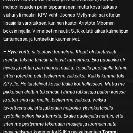
mahdollisuuden pelin tappamiseen, mutta kova laukaus
viuhui yli maalin. KPV-vahti Joonas Myllymäki sai ottelun
lisäajalla varoituksen, kun hän kaatoi Aristote Mboman
boksin rajalla. Viimeiset minuutit SJK kulutti aikaa kulmalipun
tuntumassa, ja tunteetkin kuumenivat.
–
Hyvä voitto ja loistava tunnelma. Klopit oli loistavasti
meidän takana tänään ja loivat tunnelmaa. Eka puoliaika oli
hyvää ja tehtiin pari hienoa maalia. Toisella puoliajalla tehtiin
sitten jotenkin peli itsellemme vaikeaksi. Kaikki kunnia toki
KPV:lle. He taistelivat kovaa täällä kotihallissaan. Mutta me
pikkuisen alettiin tekemään tyhmiä ratkaisuja pallon kanssa
ja siten siitä tuli meille itsellemme vaikeaa. Vaikka
tavoitteena oli, että jatketaan helpoilla, yksinkertaisilla
syötöillä pallon liikuttamista. Ekalla puoliajalla nähtiin, että
siten me pystymme tekemään maaleja ja luomaan niitä
maalipaikkoja
, kommentoi SJK:n päävalmenteja
Tommi