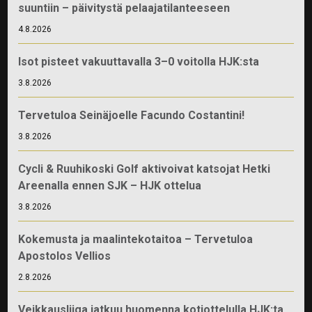
suuntiin – päivitystä pelaajatilanteeseen
4.8.2026
Isot pisteet vakuuttavalla 3–0 voitolla HJK:sta
3.8.2026
Tervetuloa Seinäjoelle Facundo Costantini!
3.8.2026
Cycli & Ruuhikoski Golf aktivoivat katsojat Hetki
Areenalla ennen SJK – HJK ottelua
3.8.2026
Kokemusta ja maalintekotaitoa – Tervetuloa
Apostolos Vellios
2.8.2026
Veikkausliiga jatkuu huomenna kotiottelulla HJK:ta