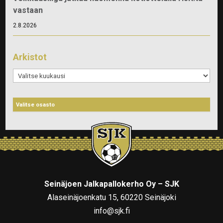
vastaan
2.8.2026
Arkistot
Arkistot
Seinäjoen Jalkapallokerho Oy – SJK
Alaseinäjoenkatu 15, 60220 Seinäjoki
info@sjk.fi