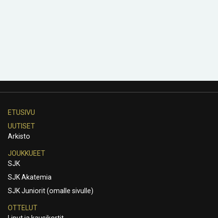
ETUSIVU
UUTISET
Arkisto
JOUKKUEET
SJK
SJK Akatemia
SJK Juniorit (omalle sivulle)
OTTELUT
Liput ja kausikortit