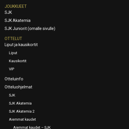
JOUKKUEET
SJK
SJK Akatemia
SJK Juniorit (omalle sivulle)
OTTELUT
Liput ja kausikortit
Liput
Kausikortit
VIP
Otteluinfo
Otteluohjelmat
SJK
SJK Akatemia
SJK Akatemia 2
Aiemmat kaudet
Aiemmat kaudet – SJK