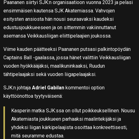
Paananen siirtyi SJK:n organisaatioon vuonna 2023 ja pelasi
ensimmäisen kautensa SJK Akatemiassa. Vahvojen
esitysten ansiosta hän nousi seuraavaksi kaudeksi
edustusjoukkueeseen ja on sittemmin vakiinnuttanut
asemansa Veikkausliigan eliittipelaajien joukossa.
Viime kauden päätteeksi Paananen putsasi palkintopöydän
Captains Ball -gaalassa, jossa hänet valittiin Veikkausliigan
vuoden hyökkääjäksi, maalikuninkaaksi, Ruudun
tähtipelaajaksi sekä vuoden liigapelaajaksi.
SJK:n johtaja
Adriel Gabilan
kommentoi option
käyttöönottoa tyytyväisenä:
Kasperin matka SJK:ssa on ollut poikkeuksellinen. Nousu
Akatemiasta joukkueen parhaaksi maalintekijäksi ja
yhdeksi liigan kärkipelaajista osoittaa konkreettisesti,
mitä seuramme edustaa.