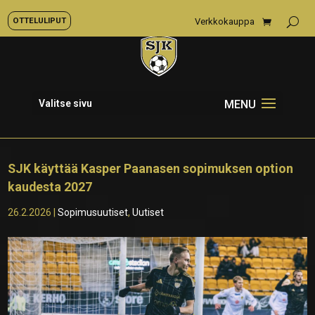
OTTELULIPUT
Verkkokauppa
Valitse sivu
SJK käyttää Kasper Paanasen sopimuksen option
kaudesta 2027
26.2.2026
|
Sopimusuutiset
,
Uutiset