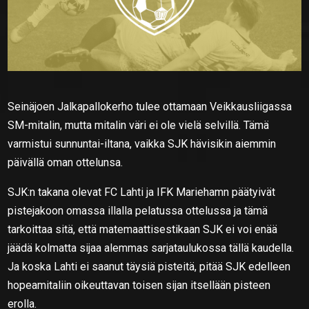
Seinäjoen Jalkapallokerho tulee ottamaan Veikkausliigassa
SM-mitalin, mutta mitalin väri ei ole vielä selvillä. Tämä
varmistui sunnuntai-iltana, vaikka SJK hävisikin aiemmin
päivällä oman ottelunsa.
SJK:n takana olevat FC Lahti ja IFK Mariehamn päätyivät
pistejakoon omassa illalla pelatussa ottelussa ja tämä
tarkoittaa sitä, että matemaattisestikaan SJK ei voi enää
jäädä kolmatta sijaa alemmas sarjataulukossa tällä kaudella.
Ja koska Lahti ei saanut täysiä pisteitä, pitää SJK edelleen
hopeamitaliin oikeuttavan toisen sijan itsellään pisteen
erolla.