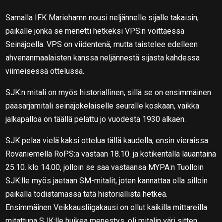
Samalla IFK Mariehamn nousi neljännelle sijalle takaisin,
paikalle jonka se menetti hetkeksi VPS:n voittaessa
Seinäjoella. VPS on viidentenä, mutta taistelee edelleen
ahvenanmaalaisten kanssa neljännestä sijasta kahdessa
viimeisessä ottelussa.
SJK:n mitali on myös historiallinen, sillä se on ensimmäinen
pääsarjamitali seinäjokelaiselle seuralle koskaan, vaikka
jalkapalloa on täällä pelattu jo vuodesta 1930 alkaen.
SJK pelaa vielä kaksi ottelua tällä kaudella, ensin vieraissa
Rovaniemellä RoPS:a vastaan 18.10. ja kotikentällä lauantaina
25.10. klo 14.00, jolloin se saa vastaansa MYPA:n Tuolloin
SJK:lle myös jaetaan SM-mitalit, joten kannattaa olla silloin
paikalla todistamassa tätä historiallista hetkeä.
Ensimmäinen Veikkausliigakausi on ollut kaikilla mittareilla
mitattuna SJK:lle huikea menestys, oli mitalin väri sitten