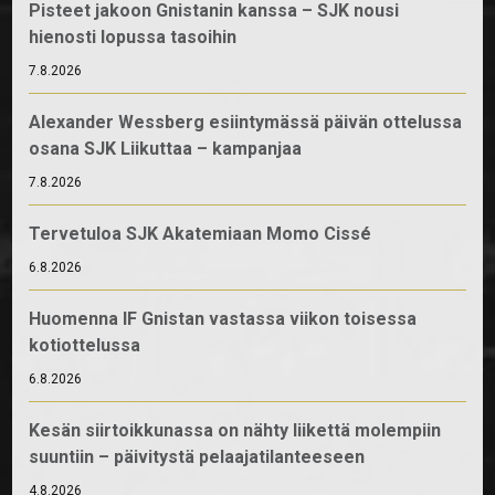
Pisteet jakoon Gnistanin kanssa – SJK nousi
hienosti lopussa tasoihin
7.8.2026
Alexander Wessberg esiintymässä päivän ottelussa
osana SJK Liikuttaa – kampanjaa
7.8.2026
Tervetuloa SJK Akatemiaan Momo Cissé
6.8.2026
Huomenna IF Gnistan vastassa viikon toisessa
kotiottelussa
6.8.2026
Kesän siirtoikkunassa on nähty liikettä molempiin
suuntiin – päivitystä pelaajatilanteeseen
4.8.2026