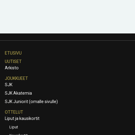
ETUSIVU
UUTISET
Arkisto
JOUKKUEET
SJK
SJK Akatemia
SJK Juniorit (omalle sivulle)
OTTELUT
Liput ja kausikortit
Liput