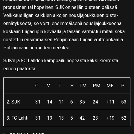
pronssinen tai hopeinen. SJK on neljän pisteen päässä
Veikkausliigan kaikkien aikojen nousijajoukkueen piste-
ennätyksestä, se voitti ensimmäisenä nousijajoukkueena
koskaan Liigacupin keväällä ja tänään varmistui mitali sekä
nostettiin ensimmäisen Pohjanmaan Liigan voittopokaalia
Pohjanmaan herruuden merkiksi.
SJK:n ja FC Lahden kamppailu hopeasta kaksi kierrosta
ennen päätöstä:
O
V
T
H
TM
PM
ME
P
2. SJK
31
14
11
6
35
24
+11
53
3. FC Lahti
31
13
13
5
42
23
+19
52