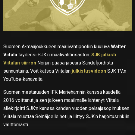
Suomen A-maajoukkueen maalivahtipooliin kuuluva
Walter
Viitala
täydensi SJK:n maalivahtiosaston.
SJK julkisti
Viitalan siirron
Norjan pääsarjaseura Sandefjordista
sunnuntaina. Voit katsoa Viitalan
julkistusvideon
SJK TV:n
YouTube-kanavalta.
Suomen mestaruuden IFK Mariehamnin kanssa kaudella
2016 voittanut ja sen jälkeen maailmalle lähtenyt Viitala
allekirjoitti SJK:n kanssa kahden vuoden pelaajasopimuksen.
Viitala muuttaa Seinäjoelle heti ja liittyy SJK:n harjoitusrinkiin
välittömästi.