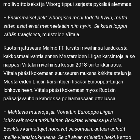
mollivoittoiseksi ja Viborg tippui sarjasta pykälää alemmas.
–
Ensimmäiset pelit Viborgissa meni todella hyvin, mutta
sitten asiat eivät menneetkään niin hyvin. Se kausi loppui
vähän traagisesti,
muistelee Viitala.
Ruotsin jättiseura Malmö FF tarvitsi riveihinsä laadukasta
kakkosmaalivahtia ennen Mestareiden Liigan karsintoja ja se
nappasi Viitalan riveihinsä kesän 2018 siirtoikkunassa.
Viitala pääsi kokemaan suurseuran mukana kärkitaistelun ja
Mestareiden Liigan karsintojen lisäksi Eurooppa-Liigan
lohkovaiheen. Viitala pääsi kokemaan myös Ruotsin
pääsarjavauhdin kahdessa pelaamassaan ottelussa.
–
Mahtavia muistoja jäi. Voitettiin Eurooppa-Liigan
lohkovaiheessa turkkilainen Besiktas vieraissa ja siellä
Besiktas-kannattajat nousivat seisomaan, antaen aplodit
meille vierasjoukkueena. Se oli aivan mieletön hetki,
kertoo