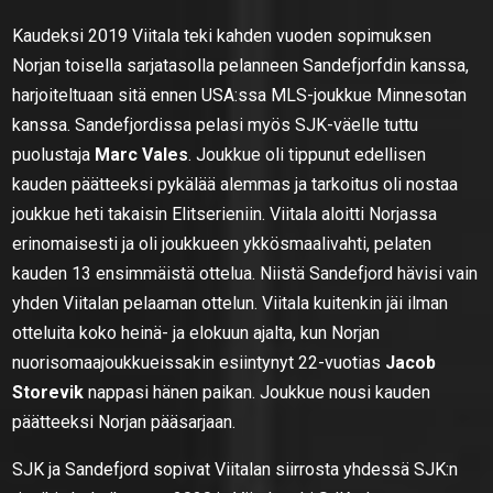
Kaudeksi 2019 Viitala teki kahden vuoden sopimuksen
Norjan toisella sarjatasolla pelanneen Sandefjorfdin kanssa,
harjoiteltuaan sitä ennen USA:ssa MLS-joukkue Minnesotan
kanssa. Sandefjordissa pelasi myös SJK-väelle tuttu
puolustaja
Marc Vales
. Joukkue oli tippunut edellisen
kauden päätteeksi pykälää alemmas ja tarkoitus oli nostaa
joukkue heti takaisin Elitserieniin. Viitala aloitti Norjassa
erinomaisesti ja oli joukkueen ykkösmaalivahti, pelaten
kauden 13 ensimmäistä ottelua. Niistä Sandefjord hävisi vain
yhden Viitalan pelaaman ottelun. Viitala kuitenkin jäi ilman
otteluita koko heinä- ja elokuun ajalta, kun Norjan
nuorisomaajoukkueissakin esiintynyt 22-vuotias
Jacob
Storevik
nappasi hänen paikan. Joukkue nousi kauden
päätteeksi Norjan pääsarjaan.
SJK ja Sandefjord sopivat Viitalan siirrosta yhdessä SJK:n