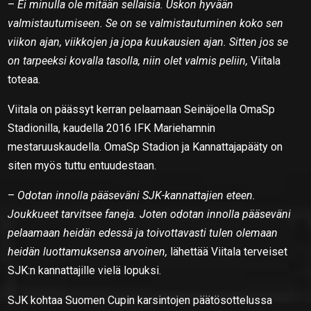
–
Ei minulla ole mitään sellaisia. Uskon hyvään
valmistautumiseen. Se on se valmistautuminen koko sen
viikon ajan, viikkojen ja jopa kuukausien ajan. Sitten jos se
on tarpeeksi kovalla tasolla, niin olet valmis peliin,
Viitala
toteaa.
Viitala on päässyt kerran pelaamaan Seinäjoella OmaSp
Stadionilla, kaudella 2016 IFK Mariehamnin
mestaruuskaudella. OmaSp Stadion ja Kannattajapääty on
siten myös tuttu entuudestaan.
–
Odotan innolla pääseväni SJK-kannattajien eteen.
Joukkueet tarvitsee faneja. Joten odotan innolla pääseväni
pelaamaan heidän edessä ja toivottavasti tulen olemaan
heidän luottamuksensa arvoinen,
lähettää Viitala terveiset
SJK:n kannattajille vielä lopuksi.
SJK kohtaa Suomen Cupin karsintojen päätösottelussa