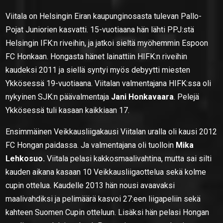
Viitala on Helsingin Eiran kaupunginosasta tulevan Pallo-
Pojat Juniorien kasvatti. 15-vuotiaana hän lähti PPJ:stä
Helsingin IFK:n riveihin, ja jatkoi sieltä myöhemmin Espoon
FC Honkaan. Hongasta hänet lainattiin HIFK:n riveihin
kaudeksi 2011 ja siellä syntyi myös debyytti miesten
Ykkösessä 19-vuotiaana. Viitalan valmentajana HIFK:ssa oli
nykyinen SJK:n päävalmentaja
Jani Honkavaara
. Pelejä
Ykkösessä tuli kasaan kaikkiaan 17.
Ensimmäinen Veikkausliigakausi Viitalan uralla oli kausi 2012
FC Hongan paidassa. Ja valmentajana oli tuolloin
Mika
Lehkosuo.
Viitala pelasi kakkosmaalivahtina, mutta sai silti
kauden aikana kasaan 10 Veikkausliigaottelua sekä kolme
cupin ottelua. Kaudelle 2013 hän nousi avaavaksi
maalivahdiksi ja pelimäärä kasvoi 27:een liigapeliin sekä
kahteen Suomen Cupin otteluun. Lisäksi hän pelasi Hongan