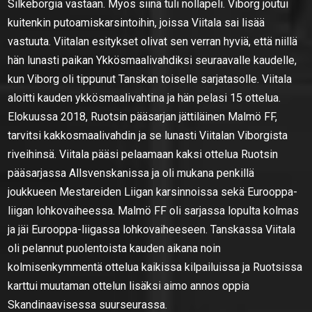
Silkeborgia vastaan. Myös siinä tuli nollapeli. Viborg joutui
kuitenkin putoamiskarsintoihin, joissa Viitala sai lisää
vastuuta. Viitalan esitykset olivat sen verran hyviä, että niillä
hän lunasti paikan Ykkösmaalivahdiksi seuraavalle kaudelle,
kun Viborg oli tippunut Tanskan toiselle sarjatasolle. Viitala
aloitti kauden ykkösmaalivahtina ja hän pelasi 15 ottelua.
Elokuussa 2018, Ruotsin pääsarjan jättiläinen Malmö FF,
tarvitsi kakkosmaalivahdin ja se lunasti Viitalan Viborgista
riveihinsä. Viitala pääsi pelaamaan kaksi ottelua Ruotsin
pääsarjassa Allsvenskanissa ja oli mukana penkillä
joukkueen Mestareiden Liigan karsinnoissa sekä Eurooppa-
liigan lohkovaiheessa. Malmö FF oli sarjassa lopulta kolmas
ja jäi Eurooppa-liigassa lohkovaiheeseen. Tanskassa Viitala
oli pelannut puolentoista kauden aikana noin
kolmisenkymmentä ottelua kaikissa kilpailuissa ja Ruotsissa
karttui muutaman ottelun lisäksi aimo annos oppia
Skandinaavisessa suurseurassa.