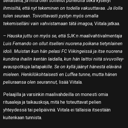
sellaiselta, ja mitä olen soitellut puheluita sekä kysellyt
ihmisiltä, että nyt tekeminen on todella vakuuttavaa. Ja ilolla
tulen seuraan. Toivottavasti pystyn myös omalla
tekemiselläni vain vahvistamaan tätä imagoa,
Viitala jatkaa.
–
Hauska juttu on myös se, että SJK:n maalivahtivalmentaja
Luis Fernando on ollut itselleni nuorena poikana tietynlainen
idoli. Muistan kun hän pelasi FC Viikingeissä ja itse nuorena
kundina ihailin kentän laidalla, kun hän laittoi niitä sivuvolley-
avauspotkuja laitapakille. Se on kyllä jäänyt hänestä elävänä
mieleen. Henkilökohtaisesti en Luffea tunne, mutta hänen
peliuraansa olen seurannut,
lisää Viitala.
Pelaajilla ja varsinkin maalivahdeilla on monesti omia
rituaaleja ja taikauskoja, mitä he toteuttavat pelien
yhteydessä tai pelipäivinä. Viitala ei tällaisia itsestään
kuitenkaan tunnista.