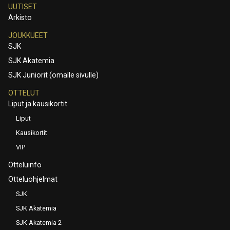
UUTISET
Arkisto
JOUKKUEET
SJK
SJK Akatemia
SJK Juniorit (omalle sivulle)
OTTELUT
Liput ja kausikortit
Liput
Kausikortit
VIP
Otteluinfo
Otteluohjelmat
SJK
SJK Akatemia
SJK Akatemia 2