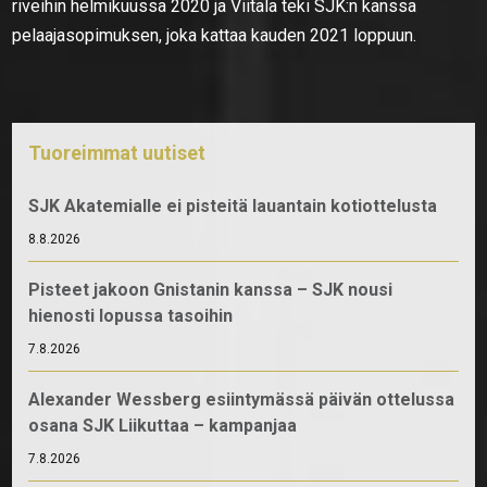
riveihin helmikuussa 2020 ja Viitala teki SJK:n kanssa
pelaajasopimuksen, joka kattaa kauden 2021 loppuun.
Tuoreimmat uutiset
SJK Akatemialle ei pisteitä lauantain kotiottelusta
8.8.2026
Pisteet jakoon Gnistanin kanssa – SJK nousi
hienosti lopussa tasoihin
7.8.2026
Alexander Wessberg esiintymässä päivän ottelussa
osana SJK Liikuttaa – kampanjaa
7.8.2026