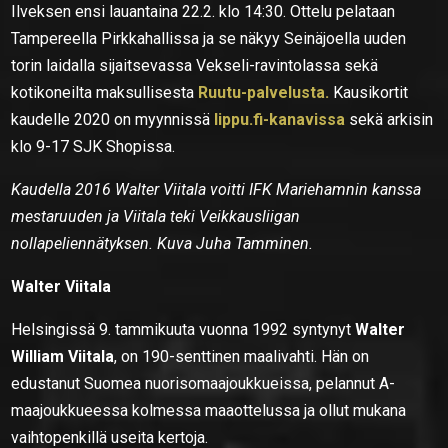
Ilveksen ensi lauantaina 22.2. klo 14:30. Ottelu pelataan
Tampereella Pirkkahallissa ja se näkyy Seinäjoella uuden
torin laidalla sijaitsevassa Vekseli-ravintolassa sekä
kotikoneilta maksullisesta
Ruutu-palvelusta.
Kausikortit
kaudelle 2020 on myynnissä
lippu.fi-kanavissa
sekä arkisin
klo 9-17 SJK Shopissa.
Kaudella 2016 Walter Viitala voitti IFK Mariehamnin kanssa
mestaruuden ja Viitala teki Veikkausliigan
nollapeliennätyksen. Kuva Juha Tamminen.
Walter Viitala
Helsingissä 9. tammikuuta vuonna 1992 syntynyt
Walter
William Viitala
, on 190-senttinen maalivahti. Hän on
edustanut Suomea nuorisomaajoukkueissa, pelannut A-
maajoukkueessa kolmessa maaottelussa ja ollut mukana
vaihtopenkillä useita kertoja.