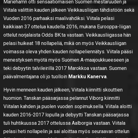
Mariehamn otti sensaatiomaisen Suomen mestaruuden ja
Viitala valittiin kauden jälkeen Veikkausliigan tähdistöön sekä
Vuoden 2016 parhaaksi maalivahdiksi. Viitala pelasi
kaikkiaan 37 ottelua kaudella 2016, mukana Eurooppa-Iiigan
ottelut norjalaista Odds BK:ta vastaan. Veikkausliigassa hän
pelasi huikeat 18 nollapeliä, mikä on myös Veikkausliigan
voimassa oleva yhden kauden nollapeliennätys. Viitala pääsi
menestyksen myötä myös Suomen A-maajoukkueeseen ja
teki debyytin talvileirillä 2017 Marokkoa vastaan. Suomen
päävalmentajana oli jo tuolloin
Markku Kanerva
.
Hyvin menneen kauden jälkeen, Viitala kiinnitti skouttien
huomion. Tanskan pääsarjassa pelannut Viborg kiinnitti
Viitalan kahden ja puolen vuoden sopimuksella. Viitala aloitti
kauden 2016-2017 lopulla ja debyytti Tanskan pääsarjassa
tuli huhtikuussa 2017 ottelussa Aalborgia vastaan. Viitala
pelasi heti nollapelin ja sai aloittaa myös seuraavan ottelun