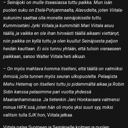
–
Seinäjoki on mulle itseasiassa tuttu paikka. Mun isän
puolen suku on Etelä-Pohjanmaalta, Alavudelta, joten Viitala-
sukunimi saattaa olla monelle seinäjokiselle tuttu.
Kummisetäni Jyrki Viitala ja kummitäti Mari Viitala asuu
täällä, ja vaikka en ole ihan hirveästi täällä aikaani viettänyt,
niin paikka on kyllä tuttu ja olen kuullut Seinäjoesta paljon
heidän kauttaan. Ei siis tunnu yhtään, että tulisin vieraaseen
paikkaan
, sanoo Walter Viitala heti alkuun.
–
On myös mahtava homma itselleni, että täällä on valmiiksi
ihmisiä, joita tunnen myös seuran ulkopuolelta. Pelaajista
Mehu Hetemaj on itselleni tuttu jo pidemmältä aikaa ja Robin
Sidin kanssa pelasimme pari vuotta yhdessä
Maarianhaminassa. Ja tietenkin Jani Honkavaara valmensi
minua HIFK:ssä, joten hän oli myös yksi suuri syy, miksi
valitsin tulla SJK:hon
, Viitala jatkaa.
Viitala palaa Suomeen ja Seinäjoelle kolmen ja puolen