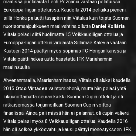
maalissa puolalaista Lech Poznania vastaan pelatuissa
Eurooppa-liigan otteluissa. Kaudella 2014 peliaika pieneni,
sillä Honka peluutti tasapäin niin Viitalaa kuin toista Suomen
nuorisomaajoukkueen maalivahtina ollutta
Daniel Kollária
.
Viitala pelasi siitä huolimatta 15 Veikkausliigan ottelua ja
Eurooppa-liigan ottelun virolaista Sillamäe Kalevia vastaan.
Kauteen 2014 päättyi myös sopimus FC Hongan kanssa ja
Viitala päätti hakea uutta haastetta IFK Mariehamnin
maalinsuulta.
Ahvenanmaalla, Maarianhaminassa, Viitala oli aluksi kaudella
2015
Otso Virtasen
vaihtomiehenä, mutta hän pelasi yhtä
lukuunottamatta seuran kaikki Suomen Cupin ottelut ja oli
ratkaisemassa torjunnoillaan Suomen Cupin voittoa
finaalissa. Ainoa peli missä hän ei pelannut, oli cupin välierä.
Viitala pelasi myös 8 Veikkausliigan ottelua. Kaudella 2016
hän oli selkeä ykkösvahti ja kausi päättyi menestykseen. IFK