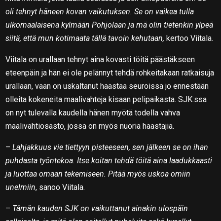
oli tehnyt häneen kovan vaikutuksen. Se on vaikea tulla
ulkomaalaisena kylmään Pohjolaan ja mä olin tietenkin ylpeä
siitä, että mun kotimaata tällä tavoin kehutaan,
kertoo Viitala.
Viitala on urallaan tehnyt aina kovasti töitä päästäkseen
eteenpäin ja hän ei ole pelännyt tehdä rohkeitakaan ratkaisuja
urallaan, vaan on uskaltanut haastaa seuroissa jo ennestään
olleita kokeneita maalivahteja kisaan pelipaikasta. SJK:ssa
on nyt tulevalla kaudella hänen myötä todella vahva
maalivahtiosasto, jossa on myös nuoria haastajia.
–
Lahjakkuus vie tiettyyn pisteeseen, sen jälkeen se on ihan
puhdasta työntekoa. Itse koitan tehdä töitä aina laadukkaasti
ja luottaa omaan tekemiseen. Pitää myös uskoa omiin
unelmiin
, sanoo Viitala.
–
Tämän kauden SJK on vaikuttanut ainakin ulospäin