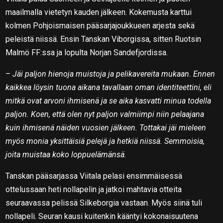
maailmalla vietetyn kauden jälkeen. Kokemusta karttui
kolmen Pohjoismaisen pääsarjajoukkueen arjesta sekä
peleistä niissä. Ensin Tanskan Viborgissa, sitten Ruotsin
Malmö FF:ssa ja lopulta Norjan Sandefjordissa.
–
Jäi paljon hienoja muistoja ja pelikavereita mukaan. Ennen
kaikkea löysin tuona aikana tavallaan oman identiteettini, eli
mitkä ovat arvoni ihmisenä ja se aika kasvatti minua todella
paljon. Koen, että olen nyt paljon valmiimpi niin pelaajana
kuin ihmisenä näiden vuosien jälkeen. Tottakai jäi mieleen
myös monia yksittäisiä pelejä ja hetkiä niissä. Semmoisia,
joita muistaa koko loppuelämänsä.
Tanskan pääsarjassa Viitala pelasi ensimmäisessä
ottelussaan heti nollapelin ja jatkoi mahtavia otteita
seuraavassa pelissä Silkeborgia vastaan. Myös siinä tuli
nollapeli. Seuran kausi kuitenkin kääntyi kokonaisuutena