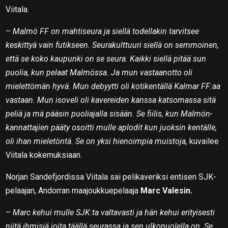
Viitala.
–
Malmö FF on mahtiseura ja siellä todellakin tarvitsee
keskittyä vain futikseen. Seurakulttuuri siellä on semmoinen,
että se koko kaupunki on se seura. Kaikki siellä pitää sun
puolia, kun pelaat Malmössa. Ja mun vastaanotto oli
mielettömän hyvä. Mun debyytti oli kotikentällä Kalmar FF:aa
vastaan. Mun isoveli oli kavereiden kanssa katsomassa sitä
peliä ja mä pääsin puoliajalla sisään. Se fiilis, kun Malmön-
kannattajien pääty osoitti mulle aplodit kun juoksin kentälle,
oli ihan mieletöntä. Se on yksi hienoimpia muistoja,
kuvailee
Viitala kokemuksiaan.
Norjan Sandefjordissa Viitala sai pelikaveriksi entisen SJK-
pelaajan, Andorran maajoukkuepelaaja
Marc Valesin.
–
Marc kehui mulle SJK:ta valtavasti ja hän kehui erityisesti
niitä ihmisiä joita täällä seurassa ja sen ulkopuolella on. Se