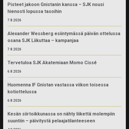
Pisteet jakoon Gnistanin kanssa – SJK nousi
hienosti lopussa tasoihin
7.8.2026
Alexander Wessberg esiintymässä päivän ottelussa
osana SJK Liikuttaa – kampanjaa
7.8.2026
Tervetuloa SJK Akatemiaan Momo Cissé
6.8.2026
Huomenna IF Gnistan vastassa viikon toisessa
kotiottelussa
6.8.2026
Kesän siirtoikkunassa on nähty liikettä molempiin
suuntiin – päivitystä pelaajatilanteeseen