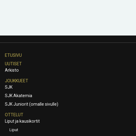
ETUSIVU
UUTISET
Arkisto
JOUKKUEET
SJK
SJK Akatemia
SJK Juniorit (omalle sivulle)
OTTELUT
Liput ja kausikortit
Liput