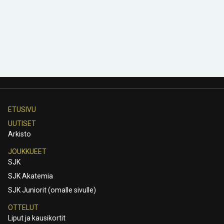
ETUSIVU
UUTISET
Arkisto
JOUKKUEET
SJK
SJK Akatemia
SJK Juniorit (omalle sivulle)
OTTELUT
Liput ja kausikortit