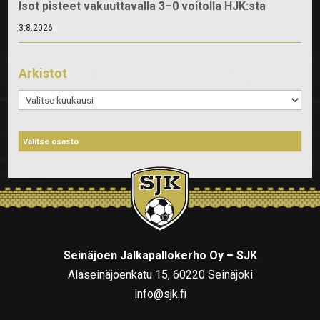
Isot pisteet vakuuttavalla 3–0 voitolla HJK:sta
3.8.2026
Arkistot
Arkistot
Seinäjoen Jalkapallokerho Oy – SJK
Alaseinäjoenkatu 15, 60220 Seinäjoki
info@sjk.fi