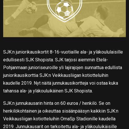
SJK:n juniorikausikortit 8-16-vuotiaille ala- ja yläkoululaisille
edullisesti SJK Shopista. SJK tarjosi aiemmin Etelä-
Pohjanmaan junioriseuroille yli lajirajojen sunnattua edullista
juniorikausikorttia SJK:n Veikkausliigan kotiotteluihin
kaudelle 2019. Nyt näitä junnukausikortteja voi ostaa kuka
tahansa ala- ja yläkouluikäinen SJK Shopista.
SJK:n junnukausarin hinta on 60 euroa / henkilö. Se on
henkilökohtainen ja oikeuttaa sisäänpääsyn kaikkiin SJK:n
Veikkausliigan kotiotteluihin OmaSp Stadionille kaudella
2019. Junnukausarit on tarkoitettu ala- ja yläkouluikäisille