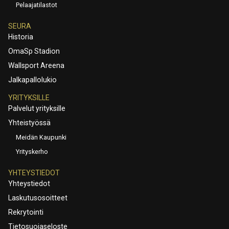
Pelaajatilastot
SEURA
Historia
OmaSp Stadion
Wallsport Areena
Jalkapallolukio
YRITYKSILLE
Palvelut yrityksille
Yhteistyössä
Meidän Kaupunki
Yrityskerho
YHTEYSTIEDOT
Yhteystiedot
Laskutusosoitteet
Rekrytointi
Tietosuojaseloste