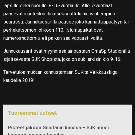
lapsille sekä nuorille, 8-16-vuotiaille. Alle 7-vuotiaat
pääsevät muutenkin ilmaiseksi otteluihin vanhempien
seurassa. Junnukausarilla pääsee joko kannattajapäätyyn tai
perhekatsomon lohkoon 110. Istumapaikat ovat
numeroimattomia, eli paikan saa vapaasti valita.
Junnukausarit ovat myynnissä ainoastaan OmaSp Stadionilla
sijaitsevasta SJK Shopista, joka on auki arkisin klo 9-16.
Tervetuloa mukaan kannustamaan SJK:ta Veikkausliiga-
kaudelle 2019!
Tuoreimmat uutiset
Pisteet jakoon Gnistanin kanssa – SJK nousi
hienosti lopussa tasoihin