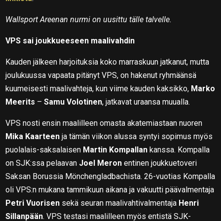
Wallsport Areenan nurmi on uusittu tälle talvelle.
VPS sai joukkueeseen maalivahdin
Kauden jälkeen harjoituksia koko marraskuun jatkanut, mutta
joulukuussa vapaata pitänyt VPS, on hakenut ryhmäänsä
kuumeisesti maalivahteja, kun viime kauden kaksikko,
Marko
Meerits
–
Samu Volotinen
, jatkavat uraansa muualla.
VPS nosti ensin maalilleen omasta akatemiastaan nuoren
Mika Kaarteen
ja tämän viikon alussa syntyi sopimus myös
puolalais-saksalaisen
Martin Kompallan
kanssa. Kompalla
on SJK:ssa pelaavan
Joel Meron
entinen joukkuetoveri
Saksan Borussia Mönchengladbachista. 26-vuotias Kompalla
oli VPS:n mukana tammikuun aikana ja vakuutti päävalmentaja
Petri Vuorisen
sekä seuran maalivahtivalmentaja
Henri
Sillanpään
. VPS testasi maalilleen myös entistä SJK-