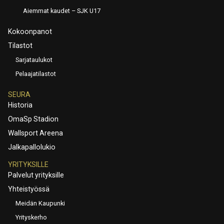
Aiemmat kaudet – SJK U17
Kokoonpanot
Tilastot
Sarjataulukot
Pelaajatilastot
SEURA
Historia
OmaSp Stadion
Wallsport Areena
Jalkapallolukio
YRITYKSILLE
Palvelut yrityksille
Yhteistyössä
Meidän Kaupunki
Yrityskerho