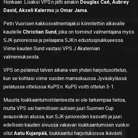
Honkaan. Lisäksi VPS:n jätti ainakin
Douglas Caé, Aubrey
David, Akseli Kalermo
ja
Omar Jama.
Petri Vuorisen kakkosvalmentajaksi kiinnitettiin alkavalle
kaudelle
Christian Sund
, joka on toiminut valmentajana myös
SJK-junioreissa ja pelaajana SJK:n edustusjoukkueessa.
Viime kauden Sund vastasi VPS J Akatemian
valmennuksesta.
VPS on pelannut talven aikana vain yhden harjoitusottelun,
kun se kohtasi viime vuoden marraskuussa Jyväskylässä
pelatussa ottelussa KuPS:n. KuPS voitti ottelun 3-1.
Muusta loukkaantumistilanteesta ei ole tarkempaa tietoa,
mutta VPS sai harmillisen uutisen juuri Suomen Cup
avausviikon alussa, kun SJK-junioreiden kasvatti ja juuri
edellisen kauden sivussa vakavan loukkaantumisen vuoksi
ollut
Aatu Kujanpää
, loukkaantui harjoituksissa ikävästi.