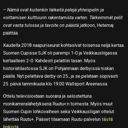
–
Nämä ovat kuitenkin tärkeitä pelejä yhteispelin ja
voittamisen kulttuurin rakentamista varten. Tärkeimmät pelit
ovat vasta tulossa ja tavoite on päästä jatkoon
, Hetemaj
päättää.
Kaudella 2018 naapuriseurat kohtasivat toisensa neljä kertaa.
Suomen Cupissa SJK oli parempi 1-0 ja Veikkausliigassa
kertaalleen 2-0. Kahdesti pelattiin tasan. Myös
historiatilastossa SJK on Pohjanmaan derbyissä niskan
päällä. Nyt pelattava derby on 25., ja se pelataan sopivasti
25. päivä tammikuuta klo 19:00 Wallsport Areenassa.
Ottelu televisioidaan suorana ja selostettuna
monikameralähetyksenä Ruutu+:n toimesta. Myös muut
Suomen Cupin lohkovaiheen sekä Veikkausliigan ottelut
lähettää Ruutu+. Pääset tilaamaan Ruutu-palvelun
tästä
linkistä
.