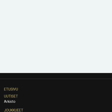
ETUSIVU
UUTISET
Arkisto
JOUKKUEET