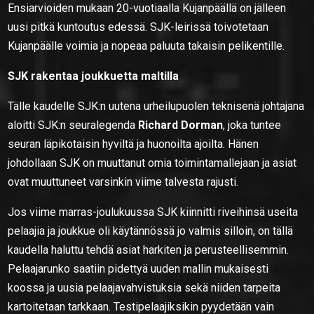
Ensiarvioiden mukaan 20-vuotiaalla Kujanpäällä on jälleen
uusi pitkä kuntoutus edessä. SJK-leirissä toivotetaan
Kujanpäälle voimia ja nopeaa paluuta takaisin pelikentille.
SJK rakentaa joukkuetta maltilla
Tälle kaudelle SJK:n uutena urheilupuolen teknisenä johtajana
aloitti SJK:n seuralegenda
Richard Dorman
, joka tuntee
seuran läpikotaisin hyviltä ja huonoilta ajoilta. Hänen
johdollaan SJK on muuttanut omia toimintamallejaan ja asiat
ovat muuttuneet varsinkin viime talvesta rajusti.
Jos viime marras-joulukuussa SJK kiinnitti riveihinsä useita
pelaajia ja joukkue oli käytännössä jo valmis silloin, on tällä
kaudella haluttu tehdä asiat harkiten ja perusteellisemmin.
Pelaajarunko saatiin pidettyä uuden mallin mukaisesti
koossa ja uusia pelaajavahvistuksia sekä niiden tarpeita
kartoitetaan tarkkaan. Testipelaajiksikin pyydetään vain