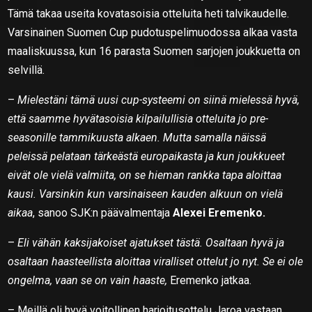
Tämä takaa useita kovatasoisia otteluita heti talvikaudelle.
Varsinainen Suomen Cup pudotuspelimuodossa alkaa vasta
maaliskuussa, kun 16 parasta Suomen sarjojen joukkuetta on
selvillä.
–
Mielestäni tämä uusi cup-systeemi on siinä mielessä hyvä,
että saamme hyvätasoisia kilpailullisia otteluita jo pre-
seasonille tammikuusta alkaen. Mutta samalla näissä
peleissä pelataan tärkeästä europaikasta ja kun joukkueet
eivät ole vielä valmiita, on se hieman rankka tapa aloittaa
kausi. Varsinkin kun varsinaiseen kauden alkuun on vielä
aikaa
, sanoo SJK:n päävalmentaja
Alexei Eremenko.
–
Eli vähän kaksijakoiset ajatukset tästä. Osaltaan hyvä ja
osaltaan haasteellista aloittaa viralliset ottelut jo nyt. Se ei ole
ongelma, vaan se on vain haaste,
Eremenko jatkaa.
– Meillä oli hyvä voitollinen harjoitusottelu Jaroa vastaan