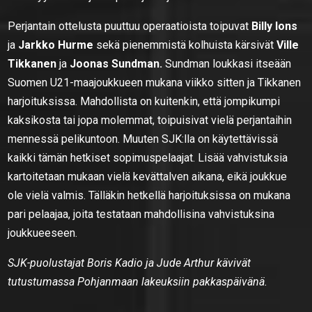
Perjantain ottelusta puuttuu operaatioista toipuvat
Billy Ions
ja
Jarkko Hurme
sekä pienemmistä kolhuista kärsivät
Ville
Tikkanen
ja
Joonas Sundman.
Sundman loukkasi itseään
Suomen U21-maajoukkueen mukana viikko sitten ja Tikkanen
harjoituksissa. Mahdollista on kuitenkin, että jompikumpi
kaksikosta tai jopa molemmat, toipuisivat vielä perjantaihin
mennessä pelikuntoon. Muuten SJK:lla on käytettävissä
kaikki tämän hetkiset sopimuspelaajat. Lisää vahvistuksia
kartoitetaan mukaan vielä kevättalven aikana, eikä joukkue
ole vielä valmis. Tälläkin hetkellä harjoituksissa on mukana
pari pelaajaa, joita testataan mahdollisina vahvistuksina
joukkueeseen.
SJK-puolustajat Boris Kadio ja Jude Arthur kävivät
tutustumassa Pohjanmaan lakeuksiin pakkaspäivänä.