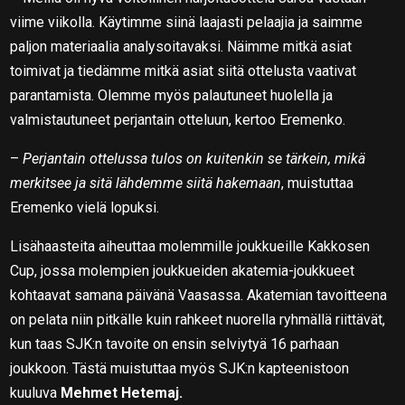
viime viikolla. Käytimme siinä laajasti pelaajia ja saimme
paljon materiaalia analysoitavaksi. Näimme mitkä asiat
toimivat ja tiedämme mitkä asiat siitä ottelusta vaativat
parantamista. Olemme myös palautuneet huolella ja
valmistautuneet perjantain otteluun, kertoo Eremenko.
–
Perjantain ottelussa tulos on kuitenkin se tärkein, mikä
merkitsee ja sitä lähdemme siitä hakemaan
, muistuttaa
Eremenko vielä lopuksi.
Lisähaasteita aiheuttaa molemmille joukkueille Kakkosen
Cup, jossa molempien joukkueiden akatemia-joukkueet
kohtaavat samana päivänä Vaasassa. Akatemian tavoitteena
on pelata niin pitkälle kuin rahkeet nuorella ryhmällä riittävät,
kun taas SJK:n tavoite on ensin selviytyä 16 parhaan
joukkoon. Tästä muistuttaa myös SJK:n kapteenistoon
kuuluva
Mehmet Hetemaj.