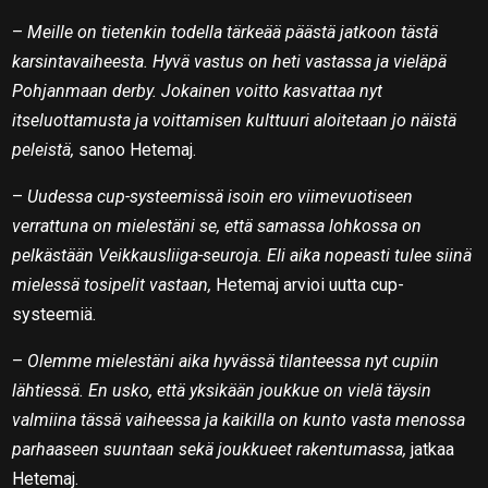
–
Meille on tietenkin todella tärkeää päästä jatkoon tästä
karsintavaiheesta. Hyvä vastus on heti vastassa ja vieläpä
Pohjanmaan derby. Jokainen voitto kasvattaa nyt
itseluottamusta ja voittamisen kulttuuri aloitetaan jo näistä
peleistä,
sanoo Hetemaj.
–
Uudessa cup-systeemissä isoin ero viimevuotiseen
verrattuna on mielestäni se, että samassa lohkossa on
pelkästään Veikkausliiga-seuroja. Eli aika nopeasti tulee siinä
mielessä tosipelit vastaan,
Hetemaj arvioi uutta cup-
systeemiä.
–
Olemme mielestäni aika hyvässä tilanteessa nyt cupiin
lähtiessä. En usko, että yksikään joukkue on vielä täysin
valmiina tässä vaiheessa ja kaikilla on kunto vasta menossa
parhaaseen suuntaan sekä joukkueet rakentumassa,
jatkaa
Hetemaj.