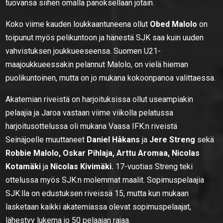
tuovansa siihen omalla panoksellaan jotain.
Koko viime kauden loukkaantuneena ollut
Obed Malolo
on
toipunut myös pelikuntoon ja hänestä SJK saa kuin uuden
vahvistuksen joukkueeseensa. Suomen U21-
maajoukkueessakin pelannut Malolo, on vielä hieman
puolikuntoinen, mutta on jo mukana kokoonpanoa valittaessa.
Akatemian riveistä on harjoituksissa ollut useampiakin
pelaajia ja Jaroa vastaan viime viikolla pelatussa
harjoitusottelussa oli mukana Vaasa IFK:n riveistä
Seinäjoelle muuttaneet
Daniel Håkans
ja
Jere Streng
sekä
Robbie Malolo, Oskar Pihlaja, Arttu Aromaa, Nicolas
Kotamäki
ja
Nicolas Kivimäki.
17-vuotias Streng teki
ottelussa myös SJK:n molemmat maalit. Sopimuspelaajia
SJK:lla on edustuksen riveissä 15, mutta kun mukaan
lasketaan kaikki akatemiassa olevat sopimuspelaajat,
lähestyy lukema jo 50 pelaajan rajaa.