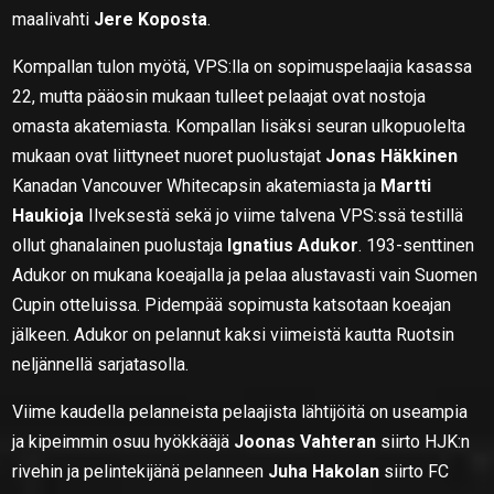
maalivahti
Jere Koposta
.
Kompallan tulon myötä, VPS:lla on sopimuspelaajia kasassa
22, mutta pääosin mukaan tulleet pelaajat ovat nostoja
omasta akatemiasta. Kompallan lisäksi seuran ulkopuolelta
mukaan ovat liittyneet nuoret puolustajat
Jonas Häkkinen
Kanadan Vancouver Whitecapsin akatemiasta ja
Martti
Haukioja
Ilveksestä sekä jo viime talvena VPS:ssä testillä
ollut ghanalainen puolustaja
Ignatius Adukor
. 193-senttinen
Adukor on mukana koeajalla ja pelaa alustavasti vain Suomen
Cupin otteluissa. Pidempää sopimusta katsotaan koeajan
jälkeen. Adukor on pelannut kaksi viimeistä kautta Ruotsin
neljännellä sarjatasolla.
Viime kaudella pelanneista pelaajista lähtijöitä on useampia
ja kipeimmin osuu hyökkääjä
Joonas Vahteran
siirto HJK:n
rivehin ja pelintekijänä pelanneen
Juha Hakolan
siirto FC