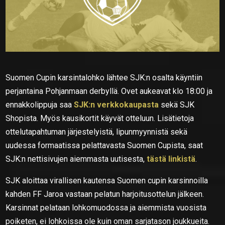
Suomen Cupin karsintalohko lähtee SJK:n osalta käyntiin
perjantaina Pohjanmaan derbyllä. Ovet aukeavat klo 18:00 ja
ennakkolippuja saa
SJK:n verkkokaupasta
sekä SJK
Shopista. Myös kausikortit käyvät otteluun. Lisätietoja
ottelutapahtuman järjestelyistä, lipunmyynnistä sekä
uudessa formaatissa pelattavasta Suomen Cupista, saat
SJK:n nettisivujen aiemmasta uutisesta,
tästä linkistä
.
SJK aloittaa virallisen kautensa Suomen cupin karsinnoilla
kahden FF Jaroa vastaan pelatun harjoitusottelun jälkeen.
Karsinnat pelataan lohkomuodossa ja aiemmista vuosista
poiketen, ei lohkoissa ole kuin oman sarjatason joukkueita.