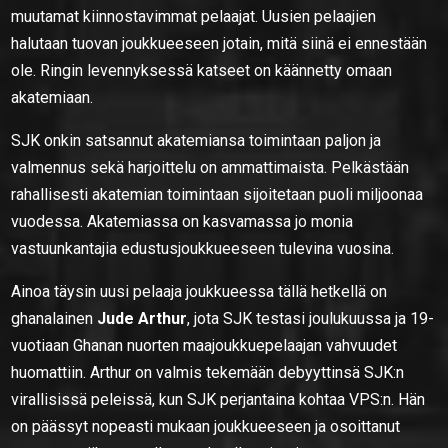
muutamat kiinnostavimmat pelaajat. Uusien pelaajien
halutaan tuovan joukkueeseen jotain, mitä siinä ei ennestään
ole. Ringin levennyksessä katseet on käännetty omaan
akatemiaan.
SJK onkin satsannut akatemiansa toimintaan paljon ja
valmennus sekä harjoittelu on ammattimaista. Pelkästään
rahallisesti akatemian toimintaan sijoitetaan puoli miljoonaa
vuodessa. Akatemiassa on kasvamassa jo monia
vastuunkantajia edustusjoukkueeseen tulevina vuosina.
Ainoa täysin uusi pelaaja joukkueessa tällä hetkellä on
ghanalainen
Jude Arthur
, jota SJK testasi joulukuussa ja 19-
vuotiaan Ghanan nuorten maajoukkuepelaajan vahvuudet
huomattiin. Arthur on valmis tekemään debyyttinsä SJK:n
virallisissä peleissä, kun SJK perjantaina kohtaa VPS:n. Hän
on päässyt nopeasti mukaan joukkueeseen ja osoittanut