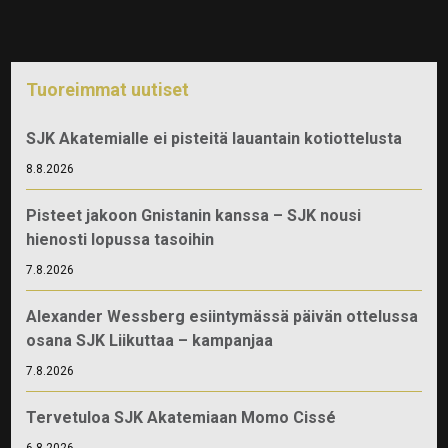
Tuoreimmat uutiset
SJK Akatemialle ei pisteitä lauantain kotiottelusta
8.8.2026
Pisteet jakoon Gnistanin kanssa – SJK nousi
hienosti lopussa tasoihin
7.8.2026
Alexander Wessberg esiintymässä päivän ottelussa
osana SJK Liikuttaa – kampanjaa
7.8.2026
Tervetuloa SJK Akatemiaan Momo Cissé
6.8.2026