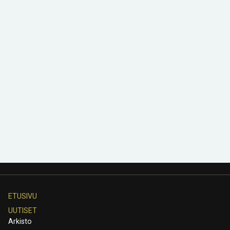
ETUSIVU
UUTISET
Arkisto