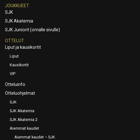
JOUKKUEET
SJK
SJK Akatemia
SJK Juniorit (omalle sivulle)
OTTELUT
Liput ja kausikortit
Liput
Kausikortit
VIP
Otteluinfo
Otteluohjelmat
SJK
SJK Akatemia
SJK Akatemia 2
Aiemmat kaudet
Aiemmat kaudet – SJK